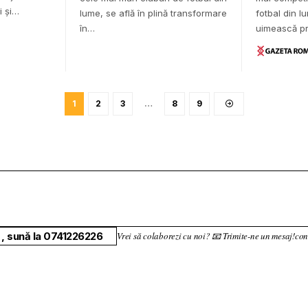
i și…
lume, se află în plină transformare
fotbal din l
în…
uimească p
1
2
3
…
8
9
, sună la 0741226226
Vrei să colaborezi cu noi? 📧 Trimite-ne un mesaj!