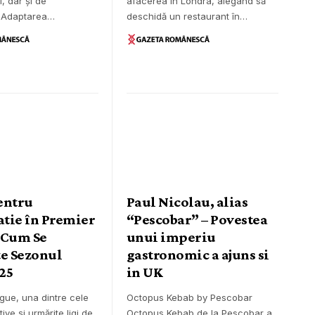
, dar și de
afacerea în Londra, alegând să
i. Adaptarea…
deschidă un restaurant în…
entru
Paul Nicolau, alias
tie în Premier
“Pescobar” – Povestea
 Cum Se
unui imperiu
te Sezonul
gastronomic a ajuns si
25
in UK
gue, una dintre cele
Octopus Kebab by Pescobar
ive și urmărite ligi de
Octopus Kebab de la Pescobar a