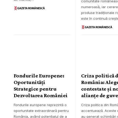
comunitate româneas
numeroasă, iar cerere
produse tradiționale 
este în continuă creșt
Fondurile Europene:
Criza politică 
Oportunități
România: Aleg
Strategice pentru
contestate și n
Dezvoltarea României
alianțe de guv
Fondurile europene reprezintă o
Criza politica din Rom
oportunitate extraordinară pentru
accentuează. Aceste 
România, având potențialul de a
au generat schimbări 