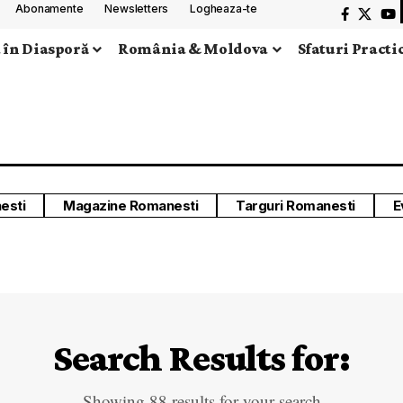
Abonamente
Newsletters
Logheaza-te
 în Diasporă
România & Moldova
Sfaturi Practi
esti
Magazine Romanesti
Targuri Romanesti
E
Search Results for:
Showing 88 results for your search