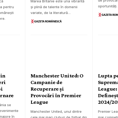
de provocări
că
Marea Britanie este una vibrantă
oportunităț
a pentru
și plină de talente în domenii
românești
variate, de la literatură…
ere.
din
Manchester United: O
Lupta p
eri
Campanie de
Suprema
oi
Recuperare și
League:
ernare
Provocări în Premier
Defineș
League
2024/20
ânia se
evenimente
Manchester United, unul dintre
Premier Lea
majore în
cele mai mari cluburi de fotbal din
mai competit