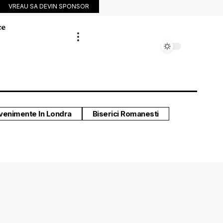
VREAU SA DEVIN SPONSOR
ce
venimente In Londra
Biserici Romanesti