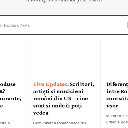
roduse
Scriitori,
Diferenț
K? –
artiști și muzicieni
între Ro
aurante,
români din UK – cine
cum să t
ic
sunt și unde îi poți
ușor
vedea
Mutarea din
Britanie poa
ește o
Comunitatea românească din