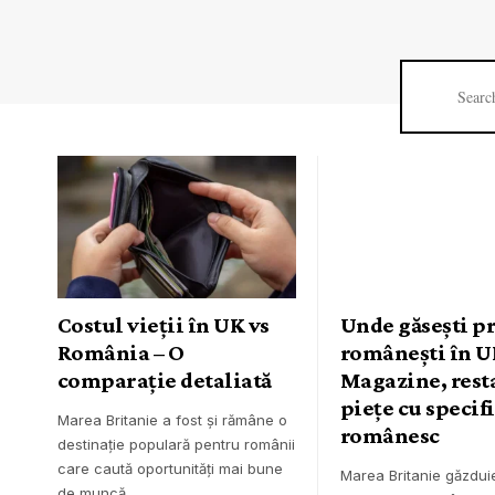
Costul vieții în UK vs
Unde găsești p
România – O
românești în U
comparație detaliată
Magazine, rest
piețe cu specif
Marea Britanie a fost și rămâne o
românesc
destinație populară pentru românii
care caută oportunități mai bune
Marea Britanie găzdui
de muncă,…