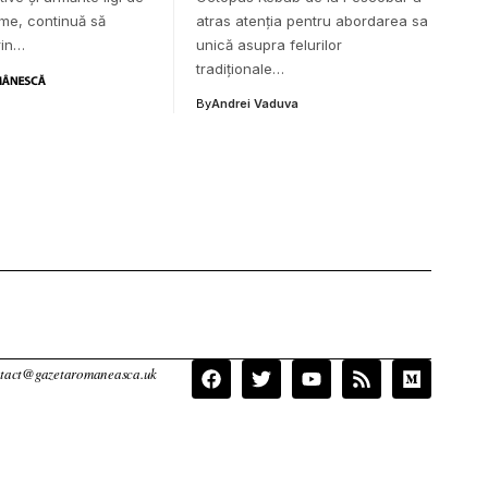
ume, continuă să
atras atenția pentru abordarea sa
rin…
unică asupra felurilor
tradiționale…
By
Andrei Vaduva
contact@gazetaromaneasca.uk