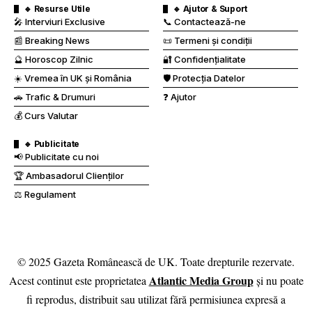
☀️ Vremea în UK și România
🛡️ Protecția Datelor
🚗 Trafic & Drumuri
❓ Ajutor
💰 Curs Valutar
🔹 Publicitate
📢 Publicitate cu noi
🏆 Ambasadorul Clienților
⚖️ Regulament
© 2025 Gazeta Românească de UK. Toate drepturile rezervate.
Atlantic Media Group
Acest continut este proprietatea
și nu poate
fi reprodus, distribuit sau utilizat fără permisiunea expresă a
deținătorului drepturilor.
Vizitatori online:
843