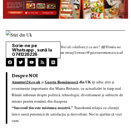
Scrie-ne pe
Vrei să colaborezi cu noi? 📧 Trimite-ne
Whatsapp , sună la
un mesaj!contact@gazetaromaneasca.uk
0741226226
Despre NOI
Anunturi24.co.uk
Gazeta Românească
din UK
și
îți aduc știri și
evenimente importante din Marea Britanie, cu actualizări în timp real.
Rămâi informat despre politică, tehnologie, divertisment și subiecte de
interes pentru românii din diaspora.
“Succesul tău este misiunea noastră.”
Transformă relația cu clienții
într-o sursă puternică de satisfacție și dezvoltare. Noi te ajutăm să vezi
cum.
🔹 Resurse Utile
🔹 Ajutor & Suport
🎤 Interviuri Exclusive
📞 Contactează-ne
📰 Breaking News
📜 Termeni și condiții
🔮 Horoscop Zilnic
🔐 Confidențialitate