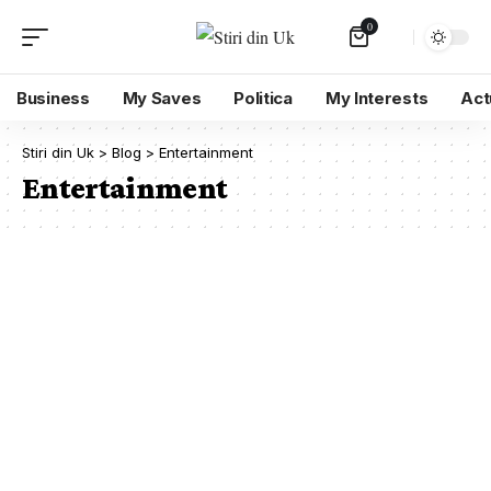
0
Business
My Saves
Politica
My Interests
Act
Stiri din Uk
>
Blog
>
Entertainment
Entertainment