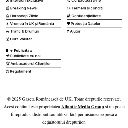
🎤 Interviuri Exclusive
📞 Contactează-ne
📰 Breaking News
📜 Termeni și condiții
🔮 Horoscop Zilnic
🔐 Confidențialitate
☀️ Vremea în UK și România
🛡️ Protecția Datelor
🚗 Trafic & Drumuri
❓ Ajutor
💰 Curs Valutar
🔹 Publicitate
📢 Publicitate cu noi
🏆 Ambasadorul Clienților
⚖️ Regulament
© 2025 Gazeta Românească de UK. Toate drepturile rezervate.
Atlantic Media Group
Acest continut este proprietatea
și nu poate
fi reprodus, distribuit sau utilizat fără permisiunea expresă a
deținătorului drepturilor.