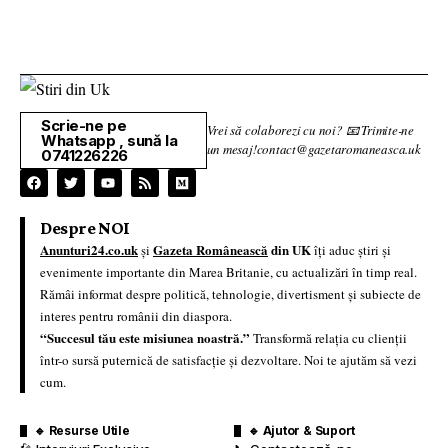
Scrie-ne pe
Vrei să colaborezi cu noi? 📧 Trimite-ne
Whatsapp , sună la
un mesaj!contact@gazetaromaneasca.uk
0741226226
Despre NOI
Anunturi24.co.uk
Gazeta Românească
din UK
și
îți aduc știri și
evenimente importante din Marea Britanie, cu actualizări în timp real.
Rămâi informat despre politică, tehnologie, divertisment și subiecte de
interes pentru românii din diaspora.
“Succesul tău este misiunea noastră.”
Transformă relația cu clienții
într-o sursă puternică de satisfacție și dezvoltare. Noi te ajutăm să vezi
cum.
🔹 Resurse Utile
🔹 Ajutor & Suport