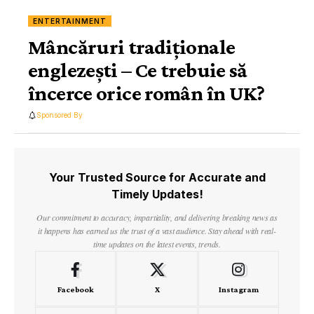
ENTERTAINMENT
Mâncăruri tradiționale
englezești – Ce trebuie să
încerce orice român în UK?
Sponsored By
Your Trusted Source for Accurate and
Timely Updates!
Our commitment to accuracy, impartiality, and delivering breaking news as
it happens has earned us the trust of a vast audience. Stay ahead with real-
time updates on the latest events, trends.
Facebook
X
Instagram