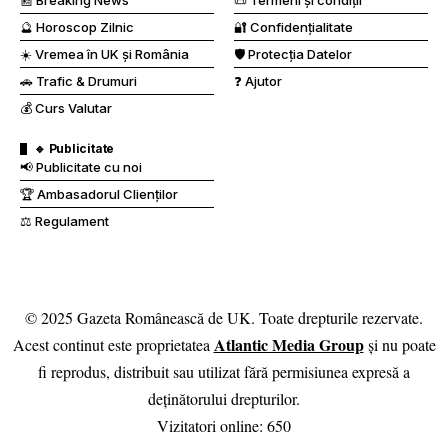
📰 Breaking News
📜 Termeni și condiții
🔮 Horoscop Zilnic
🔐 Confidențialitate
☀️ Vremea în UK și România
🛡️ Protecția Datelor
🚗 Trafic & Drumuri
❓ Ajutor
💰 Curs Valutar
🔹 Publicitate
📢 Publicitate cu noi
🏆 Ambasadorul Clienților
⚖️ Regulament
© 2025 Gazeta Românească de UK. Toate drepturile rezervate.
Atlantic Media Group
Acest continut este proprietatea
și nu poate
fi reprodus, distribuit sau utilizat fără permisiunea expresă a
deținătorului drepturilor.
Vizitatori online:
650