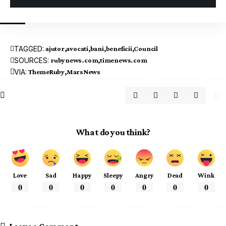
TAGGED:
ajutor
avocati
bani
beneficii
Council
SOURCES:
rubynews.com
timenews.com
VIA:
ThemeRuby
MarsNews
What do you think?
Love
Sad
Happy
Sleepy
Angry
Dead
Wink
0
0
0
0
0
0
0