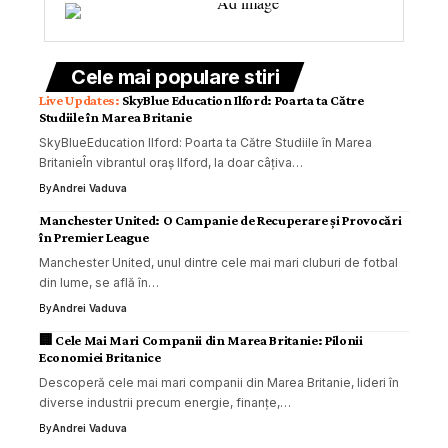
Cele mai populare stiri
SkyBlue Education Ilford: Poarta ta Către
Studiile în Marea Britanie
SkyBlueEducation Ilford: Poarta ta Către Studiile în Marea
BritanieÎn vibrantul oraș Ilford, la doar câțiva…
By
Andrei Vaduva
Manchester United: O Campanie de Recuperare și Provocări
în Premier League
Manchester United, unul dintre cele mai mari cluburi de fotbal
din lume, se află în…
By
Andrei Vaduva
🏢 Cele Mai Mari Companii din Marea Britanie: Pilonii
Economiei Britanice
Descoperă cele mai mari companii din Marea Britanie, lideri în
diverse industrii precum energie, finanțe,…
By
Andrei Vaduva