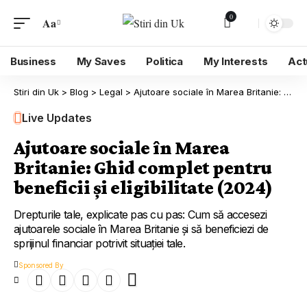
0
Aa
Business
My Saves
Politica
My Interests
Act
Stiri din Uk
>
Blog
>
Legal
>
Ajutoare sociale în Marea Britanie: Ghid complet pentru beneficii și eligibilitate (2024)
Live Updates
Ajutoare sociale în Marea
Britanie: Ghid complet pentru
beneficii și eligibilitate (2024)
Drepturile tale, explicate pas cu pas: Cum să accesezi
ajutoarele sociale în Marea Britanie și să beneficiezi de
sprijinul financiar potrivit situației tale.
Sponsored By