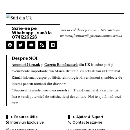
Scrie-ne pe
Vrei să colaborezi cu noi? 📧 Trimite-ne
Whatsapp , sună la
un mesaj!contact@gazetaromaneasca.uk
0741226226
Despre NOI
Anunturi24.co.uk
Gazeta Românească
din UK
și
îți aduc știri și
evenimente importante din Marea Britanie, cu actualizări în timp real.
Rămâi informat despre politică, tehnologie, divertisment și subiecte de
interes pentru românii din diaspora.
“Succesul tău este misiunea noastră.”
Transformă relația cu clienții
într-o sursă puternică de satisfacție și dezvoltare. Noi te ajutăm să vezi
cum.
🔹 Resurse Utile
🔹 Ajutor & Suport
🎤 Interviuri Exclusive
📞 Contactează-ne