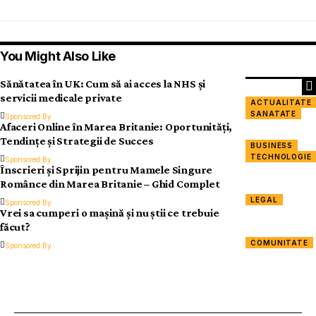
You Might Also Like
Sănătatea în UK: Cum să ai acces la NHS și
servicii medicale private
ACTUALITATE
SANATATE
Sponsored By
Afaceri Online în Marea Britanie: Oportunități,
Tendințe și Strategii de Succes
BUSINESS
TECHNOLOGIE
Sponsored By
Înscrieri și Sprijin pentru Mamele Singure
Românce din Marea Britanie – Ghid Complet
LEGAL
Sponsored By
Vrei sa cumperi o mașină și nu știi ce trebuie
făcut?
COMUNITATE
Sponsored By