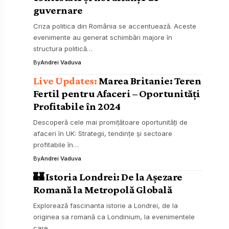
guvernare
Criza politica din România se accentuează. Aceste
evenimente au generat schimbări majore în
structura politică…
By
Andrei Vaduva
Marea Britanie: Teren
Fertil pentru Afaceri – Oportunități
Profitabile în 2024
Descoperă cele mai promițătoare oportunități de
afaceri în UK: Strategii, tendințe și sectoare
profitabile în…
By
Andrei Vaduva
🏰 Istoria Londrei: De la Așezare
Romană la Metropolă Globală
Explorează fascinanta istorie a Londrei, de la
originea sa romană ca Londinium, la evenimentele
care…