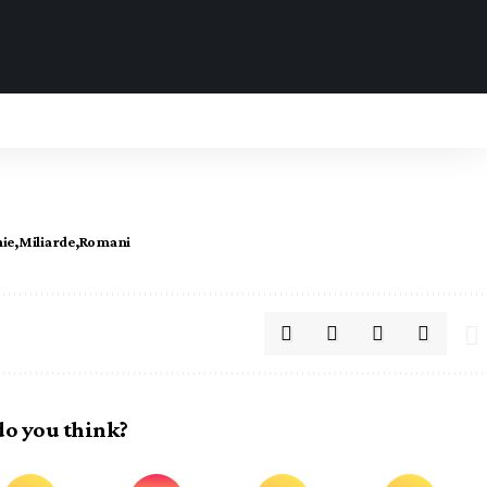
nie
Miliarde
Romani
o you think?