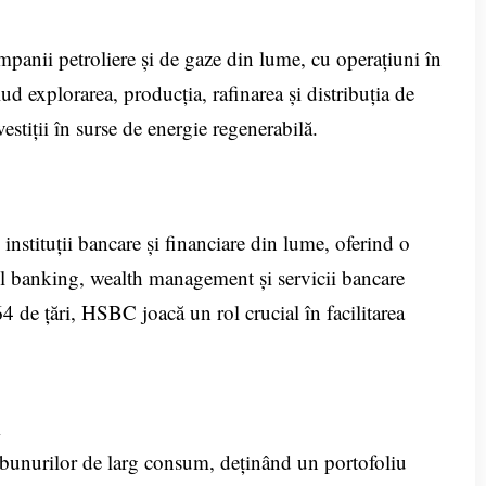
panii petroliere și de gaze din lume, cu operațiuni în
clud explorarea, producția, rafinarea și distribuția de
vestiții în surse de energie regenerabilă.
nstituții bancare și financiare din lume, oferind o
ail banking, wealth management și servicii bancare
4 de țări, HSBC joacă un rol crucial în facilitarea
m
a bunurilor de larg consum, deținând un portofoliu