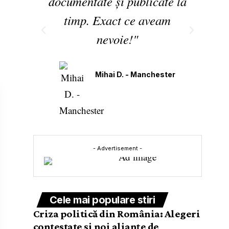
documentate și publicate la
timp. Exact ce aveam
pân
nevoie!"
găs
Mihai D. - Manchester
- Advertisement -
Cele mai populare stiri
Criza politică din România: Alegeri
contestate și noi alianțe de