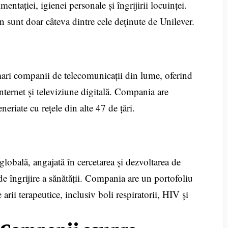
entației, igienei personale și îngrijirii locuinței.
sunt doar câteva dintre cele deținute de Unilever.
ari companii de telecomunicații din lume, oferind
 internet și televiziune digitală. Compania are
eneriate cu rețele din alte 47 de țări.
obală, angajată în cercetarea și dezvoltarea de
e îngrijire a sănătății. Compania are un portofoliu
arii terapeutice, inclusiv boli respiratorii, HIV și