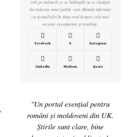
oră pe măsură ce se întâmplă ne-a câștigat
încrederea unui public vast. Rămâi informat
cu actualizări în timp real despre cele mai
recente evenimente și tendințe.
Facebook
X
Instagram
LinkedIn
Medium
Quora
"Un portal esențial pentru
h
români și moldoveni din UK.
a
Știrile sunt clare, bine
d