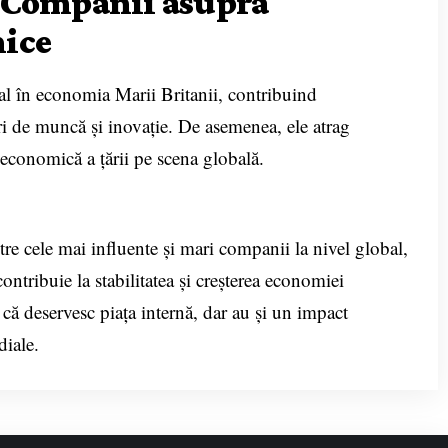
 Companii asupra
nice
ial în economia Marii Britanii, contribuind
ri de muncă și inovație. De asemenea, ele atrag
a economică a țării pe scena globală.
re cele mai influente și mari companii la nivel global,
contribuie la stabilitatea și creșterea economiei
 că deservesc piața internă, dar au și un impact
iale.