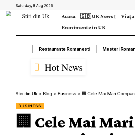
Saturday, 8 Aug 2026
Acasa
🇬🇧 UK News
Viața
Evenimente in UK
Restaurante Romanesti
Mesteri Roman
Hot News
Stiri din Uk
>
Blog
>
Business
>
🏢 Cele Mai Mari Companii 
BUSINESS
🏢 Cele Mai Mar