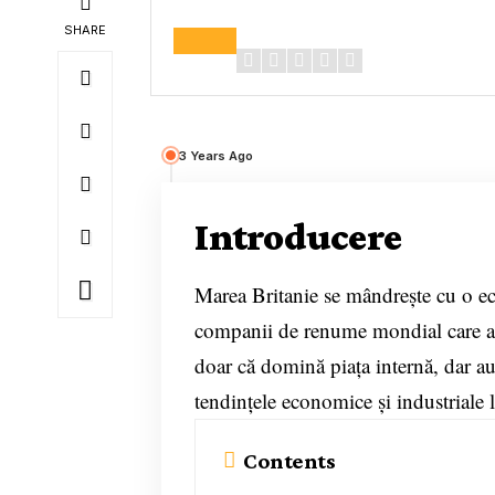
Review Overview
SHARE
3 Years Ago
Introducere
Marea Britanie se mândrește cu o ec
companii de renume mondial care act
doar că domină piața internă, dar au
tendințele economice și industriale l
Contents