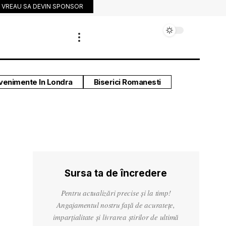
VREAU SA DEVIN SPONSOR
venimente In Londra
Biserici Romanesti
Sursa ta de încredere
Pentru actualizări precise și la timp!
Angajamentul nostru față de acuratețe,
imparțialitate și livrarea știrilor de ultimă