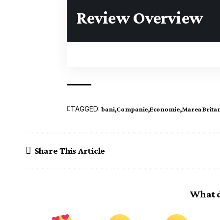
Review Overview
TAGGED:
bani
Companie
Economie
Marea Brita
Share This Article
What d