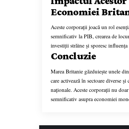
Impactul Acestor
Economiei Brita
Aceste corporații joacă un rol esenț
semnificativ la PIB, crearea de locu
investiții străine și sporesc influenț
Concluzie
Marea Britanie găzduiește unele dint
care activează în sectoare diverse și 
naționale. Aceste corporații nu doar
semnificativ asupra economiei mond