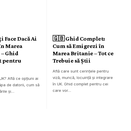
ți Face Dacă Ai
🇬🇧 Ghid Complet:
 în Marea
Cum să Emigrezi în
 – Ghid
Marea Britanie – Tot ce
 pentru
Trebuie să Știi
Află care sunt cerințele pentru
viză, muncă, locuință și integrare
 UK? Află ce opțiuni ai
în UK. Ghid complet pentru cei
ăpa de datorii, cum să
care vor…
ările și…