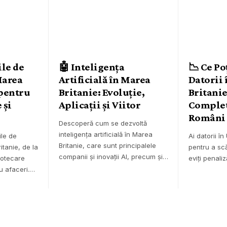
ile de
🤖 Inteligența
📉 Ce Po
Marea
Artificială în Marea
Datorii
 pentru
Britanie: Evoluție,
Britanie
 și
Aplicații și Viitor
Complet
Români
Descoperă cum se dezvoltă
inteligența artificială în Marea
ile de
Ai datorii în
Britanie, care sunt principalele
tanie, de la
pentru a sc
companii și inovații AI, precum și…
potecare
eviți penaliz
ru afaceri.…