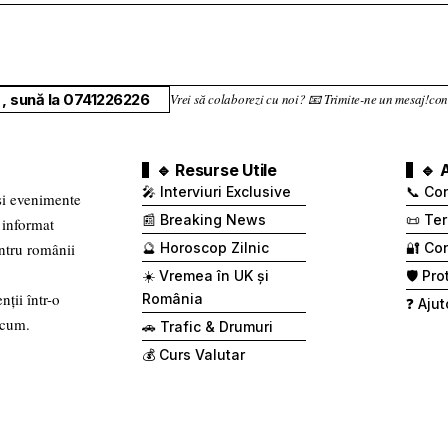
, sună la 0741226226
Vrei să colaborezi cu noi? 📧 Trimite-ne un mesaj!
🔹 Resurse Utile
🔹 
🎤 Interviuri Exclusive
📞 Co
 și evenimente
📰 Breaking News
📜 Ter
 informat
entru românii
🔮 Horoscop Zilnic
🔐 Con
☀️ Vremea în UK și
🛡️ Pr
nții într-o
România
❓ Ajut
 cum.
🚗 Trafic & Drumuri
💰 Curs Valutar