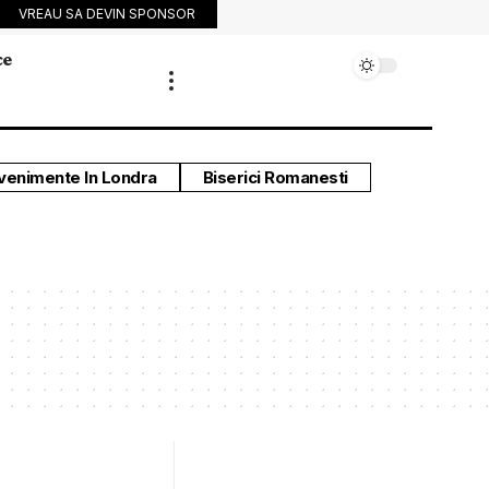
VREAU SA DEVIN SPONSOR
ce
venimente In Londra
Biserici Romanesti