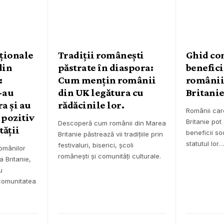
aționale
Tradiții românești
Ghid co
din
păstrate în diaspora:
benefici
:
Cum mențin românii
românii
-au
din UK legătura cu
Britanie
a și au
rădăcinile lor.
Românii car
 pozitiv
Britanie pot
Descoperă cum românii din Marea
ății
beneficii so
Britanie păstrează vii tradițiile prin
statutul lor…
festivaluri, biserici, școli
omânilor
românești și comunități culturale.
a Britanie,
u
 comunitatea