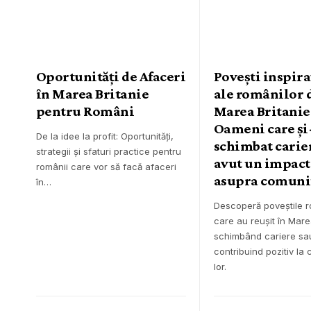
Oportunități de Afaceri
Povești inspir
în Marea Britanie
ale românilor 
pentru Români
Marea Britanie
Oameni care și
De la idee la profit: Oportunități,
schimbat carier
strategii și sfaturi practice pentru
avut un impact
românii care vor să facă afaceri
asupra comunit
în…
Descoperă poveștile r
care au reușit în Mare
schimbând cariere sa
contribuind pozitiv la
lor.