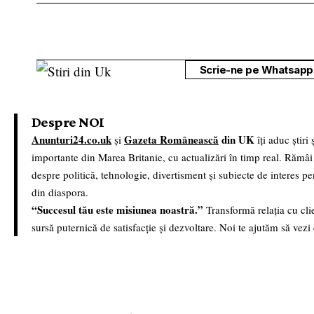
Scrie-ne pe Whatsapp 
Despre NOI
Anunturi24.co.uk
Gazeta Românească
din UK
și
îți aduc știri
importante din Marea Britanie, cu actualizări în timp real. Rămâi
despre politică, tehnologie, divertisment și subiecte de interes p
din diaspora.
“Succesul tău este misiunea noastră.”
Transformă relația cu clie
sursă puternică de satisfacție și dezvoltare. Noi te ajutăm să vezi