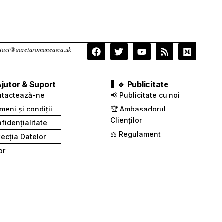
contact@gazetaromaneasca.uk
Ajutor & Suport
🔹 Publicitate
ntactează-ne
📢 Publicitate cu noi
meni și condiții
🏆 Ambasadorul
Clienților
fidențialitate
⚖️ Regulament
otecția Datelor
or