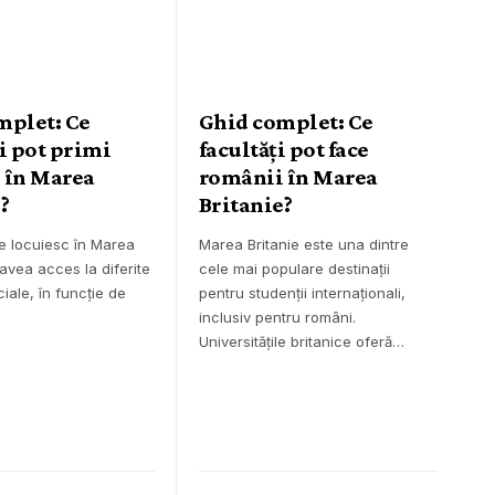
mplet: Ce
Ghid complet: Ce
i pot primi
facultăți pot face
 în Marea
românii în Marea
?
Britanie?
e locuiesc în Marea
Marea Britanie este una dintre
 avea acces la diferite
cele mai populare destinații
ciale, în funcție de
pentru studenții internaționali,
inclusiv pentru români.
Universitățile britanice oferă…