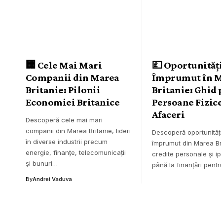
🏢 Cele Mai Mari
💷 Oportunităț
Companii din Marea
Împrumut în 
Britanie: Pilonii
Britanie: Ghid
Economiei Britanice
Persoane Fizice
Afaceri
Descoperă cele mai mari
companii din Marea Britanie, lideri
Descoperă oportunităț
în diverse industrii precum
împrumut din Marea Bri
energie, finanțe, telecomunicații
credite personale și i
și bunuri…
până la finanțări pent
By
Andrei Vaduva