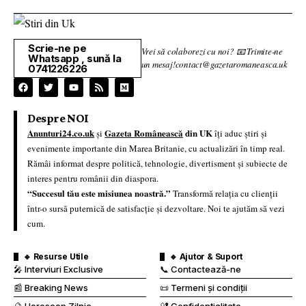
Scrie-ne pe
Vrei să colaborezi cu noi? 📧 Trimite-ne
Whatsapp , sună la
un mesaj!contact@gazetaromaneasca.uk
0741226226
Despre NOI
Anunturi24.co.uk
Gazeta Românească
din UK
și
îți aduc știri și
evenimente importante din Marea Britanie, cu actualizări în timp real.
Rămâi informat despre politică, tehnologie, divertisment și subiecte de
interes pentru românii din diaspora.
“Succesul tău este misiunea noastră.”
Transformă relația cu clienții
într-o sursă puternică de satisfacție și dezvoltare. Noi te ajutăm să vezi
cum.
🔹 Resurse Utile
🔹 Ajutor & Suport
🎤 Interviuri Exclusive
📞 Contactează-ne
📰 Breaking News
📜 Termeni și condiții
🔮 Horoscop Zilnic
🔐 Confidențialitate