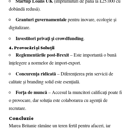
Startup Loans UK
(împrumuturi de până la £25.000 cu
dobândă redusă).
Granturi guvernamentale
pentru inovare, ecologie și
digitalizare.
Investitori privați și crowdfunding
.
4. Provocări și Soluții
Reglementările post-Brexit
– Este importantă o bună
înțelegere a normelor de import-export.
Concurența ridicată
– Diferențierea prin servicii de
calitate și branding solid este esențială.
Forța de muncă
– Accesul la muncitori calificați poate fi
o provocare, dar soluția este colaborarea cu agenții de
recrutare.
Concluzie
Marea Britanie rămâne un teren fertil pentru afaceri, iar