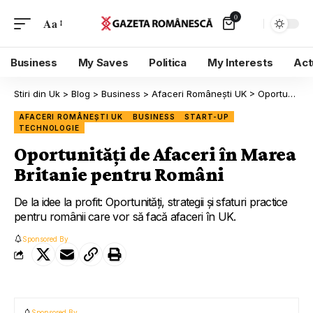
0
Aa
Business
My Saves
Politica
My Interests
Act
Stiri din Uk
>
Blog
>
Business
>
Afaceri Românești UK
>
Oportunități de Afaceri în Marea Britanie pentru Români
AFACERI ROMÂNEȘTI UK
BUSINESS
START-UP
TECHNOLOGIE
Oportunități de Afaceri în Marea
Britanie pentru Români
De la idee la profit: Oportunități, strategii și sfaturi practice
pentru românii care vor să facă afaceri în UK.
Sponsored By
Sponsored By