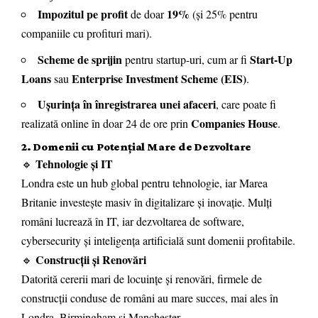
Impozitul pe profit
19%
de doar
(și 25% pentru
companiile cu profituri mari).
Scheme de sprijin
Start-Up
pentru startup-uri, cum ar fi
Loans
Enterprise Investment Scheme (EIS)
sau
.
Ușurința în înregistrarea unei afaceri
, care poate fi
Companies House
realizată online în doar 24 de ore prin
.
2. Domenii cu Potențial Mare de Dezvoltare
Tehnologie și IT
🔹
Londra este un hub global pentru tehnologie, iar Marea
Britanie investește masiv în digitalizare și inovație. Mulți
români lucrează în IT, iar dezvoltarea de software,
cybersecurity și inteligența artificială sunt domenii profitabile.
Construcții și Renovări
🔹
Datorită cererii mari de locuințe și renovări, firmele de
construcții conduse de români au mare succes, mai ales în
Londra, Birmingham și Manchester.