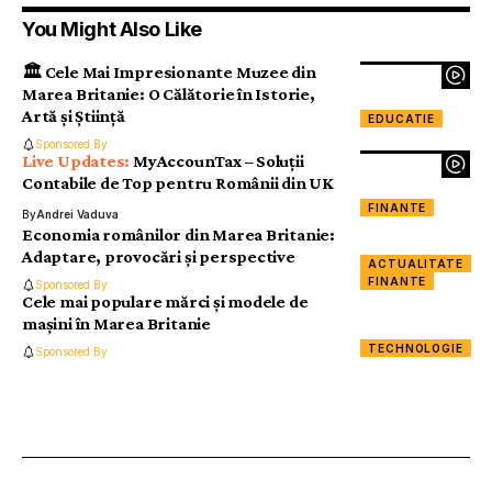
You Might Also Like
🏛️ Cele Mai Impresionante Muzee din
Marea Britanie: O Călătorie în Istorie,
Artă și Știință
EDUCATIE
Sponsored By
MyAccounTax – Soluții
Contabile de Top pentru Românii din UK
FINANTE
By
Andrei Vaduva
Economia românilor din Marea Britanie:
Adaptare, provocări și perspective
ACTUALITATE
FINANTE
Sponsored By
Cele mai populare mărci și modele de
mașini în Marea Britanie
TECHNOLOGIE
Sponsored By