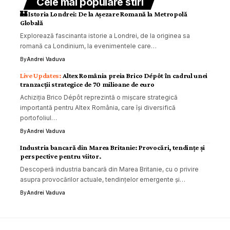
Cele mai populare stiri
🏰 Istoria Londrei: De la Așezare Romană la Metropolă
Globală
Explorează fascinanta istorie a Londrei, de la originea sa
romană ca Londinium, la evenimentele care…
By
Andrei Vaduva
Altex România preia Brico Dépôt în cadrul unei
tranzacții strategice de 70 milioane de euro
Achiziția Brico Dépôt reprezintă o mișcare strategică
importantă pentru Altex România, care își diversifică
portofoliul…
By
Andrei Vaduva
Industria bancară din Marea Britanie: Provocări, tendințe și
perspective pentru viitor.
Descoperă industria bancară din Marea Britanie, cu o privire
asupra provocărilor actuale, tendințelor emergente și…
By
Andrei Vaduva