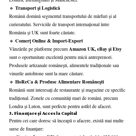
Transport și Logistică
🔹
Românii domină segmentul transportului de mărfuri și al
curieratului. Serviciile de transport internațional între
România și UK sunt foarte căutate.
Comerț Online & Import-Export
🔹
Amazon UK, eBay și Etsy
Vânzările pe platforme precum
sunt o oportunitate excelentă pentru micii antreprenori.
Produsele artizanale românești, alimentele tradiționale sau
vinurile autohtone sunt la mare căutare.
HoReCa & Produse Alimentare Românești
🔹
Românii sunt interesați de restaurante și magazine cu specific
tradițional. Zonele cu comunități mari de români, precum
Londra și Luton, sunt perfecte pentru astfel de afaceri.
3. Finanțare și Acces la Capital
Pentru cei care doresc să înceapă o afacere, există mai multe
surse de finanțare: