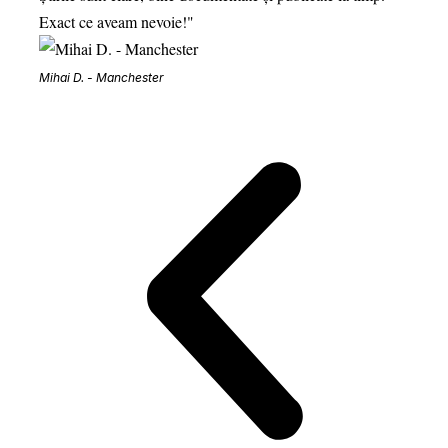
Exact ce aveam nevoie!"
cultur
Mihai D. - Manchester
Elena 