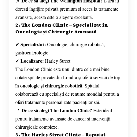
De ce să alegi The Wellington Hospital?
📌
Dacă îți
dorești îngrijire privată premium și acces la tratamente
avansate, acesta este o alegere excelentă.
2. The London Clinic – Specializat în
Oncologie și Chirurgie Avansată
Specializări:
✔
Oncologie, chirurgie robotică,
gastroenterologie
Localizare:
✔
Harley Street
The London Clinic este unul dintre cele mai bine
cotate spitale private din Londra și oferă servicii de top
oncologie și chirurgie robotică
în
. Spitalul
colaborează cu specialiști de renume mondial pentru a
oferi tratamente personalizate pacienților săi.
De ce să alegi The London Clinic?
📌
Este ideal
pentru tratamente avansate de cancer și intervenții
chirurgicale complexe.
3. The Harley Street Clinic – Reputat