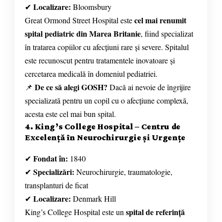
Localizare:
✔
Bloomsbury
cel mai renumit
Great Ormond Street Hospital este
spital pediatric din Marea Britanie
, fiind specializat
în tratarea copiilor cu afecțiuni rare și severe. Spitalul
este recunoscut pentru tratamentele inovatoare și
cercetarea medicală în domeniul pediatriei.
De ce să alegi GOSH?
📌
Dacă ai nevoie de îngrijire
specializată pentru un copil cu o afecțiune complexă,
acesta este cel mai bun spital.
4. King’s College Hospital – Centru de
Excelență în Neurochirurgie și Urgențe
Fondat în:
✔
1840
Specializări:
✔
Neurochirurgie, traumatologie,
transplanturi de ficat
Localizare:
✔
Denmark Hill
spital de referință
King’s College Hospital este un