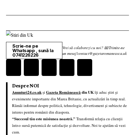
Scrie-ne pe
Vrei să colaborezi cu noi? 📧 Trimite-ne
Whatsapp , sună la
un mesaj!contact@gazetaromaneasca.uk
0741226226
Despre NOI
Anunturi24.co.uk
Gazeta Românească
din UK
și
îți aduc știri și
evenimente importante din Marea Britanie, cu actualizări în timp real.
Rămâi informat despre politică, tehnologie, divertisment și subiecte de
interes pentru românii din diaspora.
“Succesul tău este misiunea noastră.”
Transformă relația cu clienții
într-o sursă puternică de satisfacție și dezvoltare. Noi te ajutăm să vezi
cum.