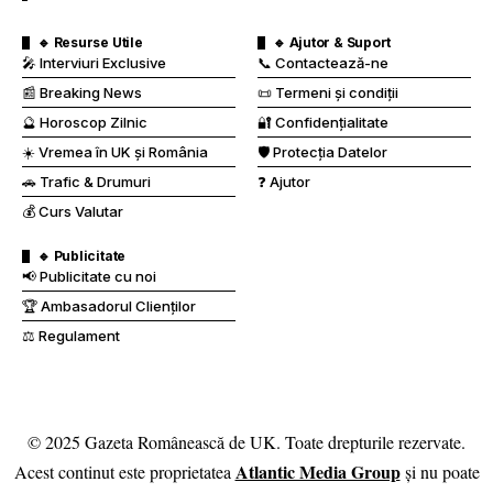
🔹 Resurse Utile
🔹 Ajutor & Suport
🎤 Interviuri Exclusive
📞 Contactează-ne
📰 Breaking News
📜 Termeni și condiții
🔮 Horoscop Zilnic
🔐 Confidențialitate
☀️ Vremea în UK și România
🛡️ Protecția Datelor
🚗 Trafic & Drumuri
❓ Ajutor
💰 Curs Valutar
🔹 Publicitate
📢 Publicitate cu noi
🏆 Ambasadorul Clienților
⚖️ Regulament
© 2025 Gazeta Românească de UK. Toate drepturile rezervate.
Atlantic Media Group
Acest continut este proprietatea
și nu poate