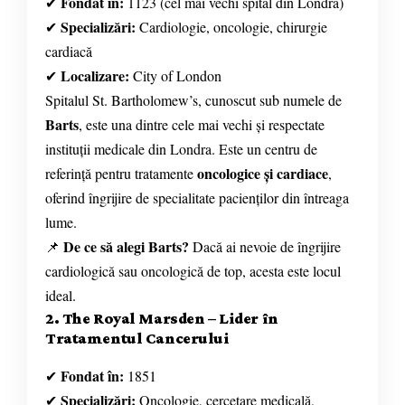
Fondat în:
✔
1123 (cel mai vechi spital din Londra)
Specializări:
✔
Cardiologie, oncologie, chirurgie
cardiacă
Localizare:
✔
City of London
Spitalul St. Bartholomew’s, cunoscut sub numele de
Barts
, este una dintre cele mai vechi și respectate
instituții medicale din Londra. Este un centru de
oncologice și cardiace
referință pentru tratamente
,
oferind îngrijire de specialitate pacienților din întreaga
lume.
De ce să alegi Barts?
📌
Dacă ai nevoie de îngrijire
cardiologică sau oncologică de top, acesta este locul
ideal.
2. The Royal Marsden – Lider în
Tratamentul Cancerului
Fondat în:
✔
1851
Specializări:
✔
Oncologie, cercetare medicală,