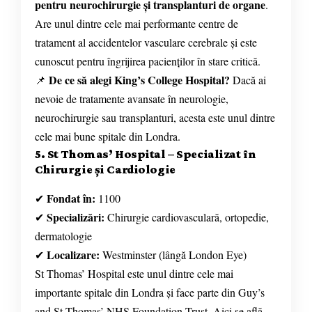
pentru neurochirurgie și transplanturi de organe
.
Are unul dintre cele mai performante centre de
tratament al accidentelor vasculare cerebrale și este
cunoscut pentru îngrijirea pacienților în stare critică.
De ce să alegi King’s College Hospital?
📌
Dacă ai
nevoie de tratamente avansate în neurologie,
neurochirurgie sau transplanturi, acesta este unul dintre
cele mai bune spitale din Londra.
5. St Thomas’ Hospital – Specializat în
Chirurgie și Cardiologie
Fondat în:
✔
1100
Specializări:
✔
Chirurgie cardiovasculară, ortopedie,
dermatologie
Localizare:
✔
Westminster (lângă London Eye)
St Thomas’ Hospital este unul dintre cele mai
importante spitale din Londra și face parte din Guy’s
and St Thomas’ NHS Foundation Trust. Aici se află