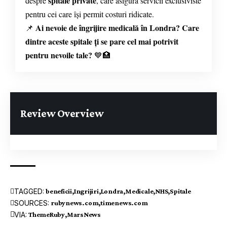
spitale private
despre
, care asigură servicii exclusiviste
pentru cei care își permit costuri ridicate.
Ai nevoie de îngrijire medicală în Londra? Care
📌
dintre aceste spitale ți se pare cel mai potrivit
pentru nevoile tale?
💙🏥
Review Overview
TAGGED:
beneficii
Ingrijiri
Londra
Medicale
NHS
Spitale
SOURCES:
rubynews.com
timenews.com
VIA:
ThemeRuby
MarsNews