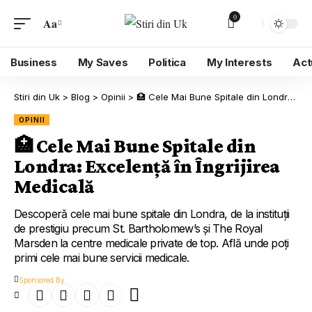
0
Aa
Business
My Saves
Politica
My Interests
Act
Stiri din Uk
>
Blog
>
Opinii
>
🏥 Cele Mai Bune Spitale din Londra: Excelență în Îngrijirea Medicală
OPINII
🏥 Cele Mai Bune Spitale din
Londra: Excelență în Îngrijirea
Medicală
Descoperă cele mai bune spitale din Londra, de la instituții
de prestigiu precum St. Bartholomew’s și The Royal
Marsden la centre medicale private de top. Află unde poți
primi cele mai bune servicii medicale.
Sponsored By