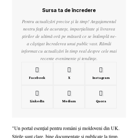
Sursa ta de încredere
Pentru actualizări precise și la timp! Angajamentul
nostru față de acuratețe, imparțialitate și livrarea
știrilor de ultimă oră pe măsură ce se întâmplă ne-
a câștigat încrederea unui public vast. Rămâi
informat cu actualizări în timp real despre cele mai
recente evenimente și tendințe.
Facebook
X
Instagram
LinkedIn
Medium
Quora
"Un portal esențial pentru români și moldoveni din UK.
"Îmi p
Știrile sunt clare, bine documentate și publicate la timp.
genera