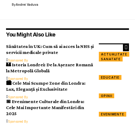
By
Andrei Vaduva
You Might Also Like
Sănătatea în UK: Cum să ai acces la NHS și
servicii medicale private
ACTUALITATE
SANATATE
Sponsored By
🏰 Istoria Londrei: De la Așezare Romană
la Metropolă Globală
EDUCATIE
Sponsored By
🏙️ Cele Mai Scumpe Zone din Londra:
Lux, Eleganță și Exclusivitate
OPINII
Sponsored By
📅 Evenimente Culturale din Londra:
Cele Mai Importante Manifestări din
2025
EVENIMENTE
Sponsored By