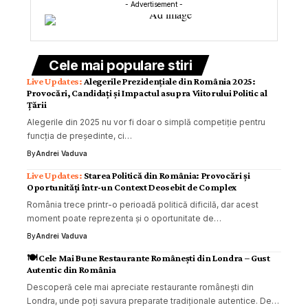
- Advertisement -
Cele mai populare stiri
Alegerile Prezidențiale din România 2025:
Provocări, Candidați și Impactul asupra Viitorului Politic al
Țării
Alegerile din 2025 nu vor fi doar o simplă competiție pentru
funcția de președinte, ci…
By
Andrei Vaduva
Starea Politică din România: Provocări și
Oportunități într-un Context Deosebit de Complex
România trece printr-o perioadă politică dificilă, dar acest
moment poate reprezenta și o oportunitate de…
By
Andrei Vaduva
🍽️ Cele Mai Bune Restaurante Românești din Londra – Gust
Autentic din România
Descoperă cele mai apreciate restaurante românești din
Londra, unde poți savura preparate tradiționale autentice. De…