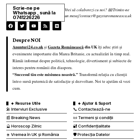
Scrie-ne pe
Vrei să colaborezi cu noi? 📧 Trimite-ne
Whatsapp , sună la
un mesaj!contact@gazetaromaneasca.uk
0741226226
Despre NOI
Anunturi24.co.uk
Gazeta Românească
din UK
și
îți aduc știri și
evenimente importante din Marea Britanie, cu actualizări în timp real.
Rămâi informat despre politică, tehnologie, divertisment și subiecte de
interes pentru românii din diaspora.
“Succesul tău este misiunea noastră.”
Transformă relația cu clienții
într-o sursă puternică de satisfacție și dezvoltare. Noi te ajutăm să vezi
cum.
🔹 Resurse Utile
🔹 Ajutor & Suport
🎤 Interviuri Exclusive
📞 Contactează-ne
📰 Breaking News
📜 Termeni și condiții
🔮 Horoscop Zilnic
🔐 Confidențialitate
☀️ Vremea în UK și România
🛡️ Protecția Datelor