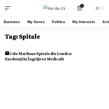
0
Business
My Saves
Politica
My Interests
Act
Tag:
Spitale
🏥 Cele Mai Bune Spitale din Londra:
Excelență în Îngrijirea Medicală