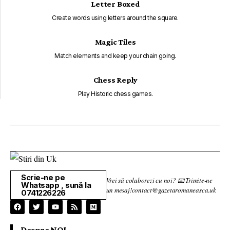
Letter Boxed
Create words using letters around the square.
Magic Tiles
Match elements and keep your chain going.
Chess Reply
Play Historic chess games.
Scrie-ne pe
Vrei să colaborezi cu noi? 📧 Trimite-ne
Whatsapp , sună la
un mesaj!contact@gazetaromaneasca.uk
0741226226