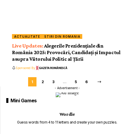
ACTUALITATE
STIRI DIN ROMANIA
Alegerile Prezidențiale din
România 2025: Provocări, Candidați și Impactul
asupra Viitorului Politic al Țării
Sponsored By
1
2
3
…
5
6
- Advertisement -
Mini Games
Wordle
Guess words from 4 to 11 letters and create your own puzzles.