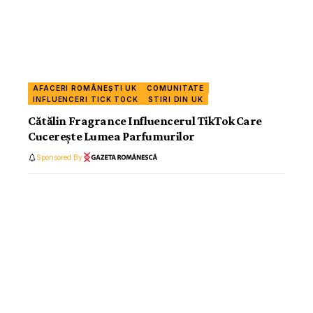
AFACERI ROMÂNEȘTI UK
COMUNITATE
INFLUENCERI TICK TOCK
STIRI DIN UK
Cătălin Fragrance Influencerul TikTok Care
Cucerește Lumea Parfumurilor
Sponsored By