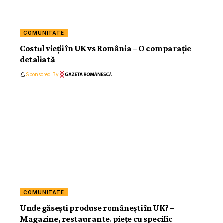
COMUNITATE
Costul vieții în UK vs România – O comparație
detaliată
Sponsored By
COMUNITATE
Unde găsești produse românești în UK? –
Magazine, restaurante, piețe cu specific