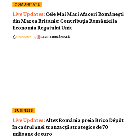
COMUNITATE
Cele Mai Mari Afaceri Românești
din Marea Britanie: Contribuția României la
Economia Regatului Unit
Sponsored By
BUSINESS
Altex România preia Brico Dépôt
în cadrul unei tranzacții strategice de 70
milioane de euro