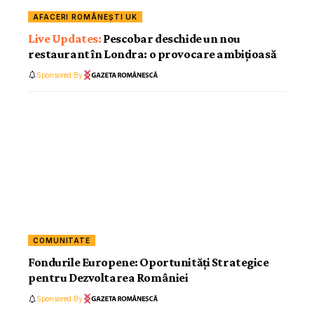
AFACERI ROMÂNEȘTI UK
Pescobar deschide un nou
restaurant în Londra: o provocare ambițioasă
Sponsored By
COMUNITATE
Fondurile Europene: Oportunități Strategice
pentru Dezvoltarea României
Sponsored By