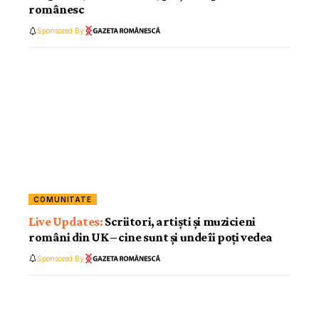
românesc
Sponsored By
COMUNITATE
Scriitori, artiști și muzicieni
români din UK – cine sunt și unde îi poți vedea
Sponsored By