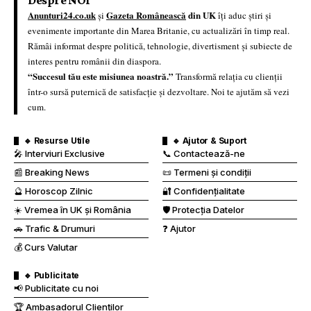
Despre NOI
Anunturi24.co.uk
Gazeta Românească
din UK
și
îți aduc știri și
evenimente importante din Marea Britanie, cu actualizări în timp real.
Rămâi informat despre politică, tehnologie, divertisment și subiecte de
interes pentru românii din diaspora.
“Succesul tău este misiunea noastră.”
Transformă relația cu clienții
într-o sursă puternică de satisfacție și dezvoltare. Noi te ajutăm să vezi
cum.
🔹 Resurse Utile
🔹 Ajutor & Suport
🎤 Interviuri Exclusive
📞 Contactează-ne
📰 Breaking News
📜 Termeni și condiții
🔮 Horoscop Zilnic
🔐 Confidențialitate
☀️ Vremea în UK și România
🛡️ Protecția Datelor
🚗 Trafic & Drumuri
❓ Ajutor
💰 Curs Valutar
🔹 Publicitate
📢 Publicitate cu noi
🏆 Ambasadorul Clienților