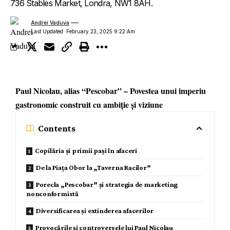
736 Stables Market, Londra, NW1 8AH.
Andrei Vaduva
Last Updated: February 23, 2025 9:22 Am
Paul Nicolau, alias “Pescobar” – Povestea unui imperiu
gastronomic construit cu ambiție și viziune
Contents
Copilăria și primii pași în afaceri
De la Piața Obor la „Taverna Racilor”
Porecla „Pescobar” și strategia de marketing
nonconformistă
Diversificarea și extinderea afacerilor
Provocările și controversele lui Paul Nicolau