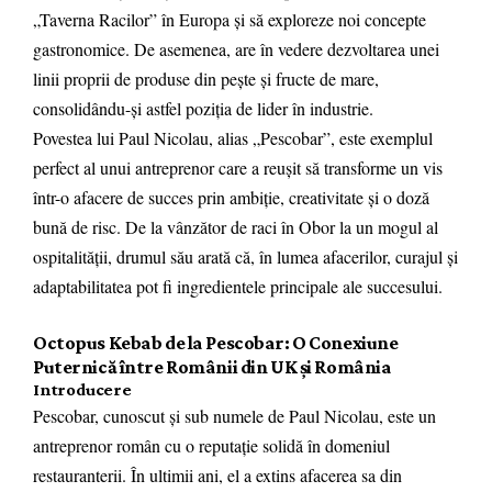
„Taverna Racilor” în Europa și să exploreze noi concepte
gastronomice. De asemenea, are în vedere dezvoltarea unei
linii proprii de produse din pește și fructe de mare,
consolidându-și astfel poziția de lider în industrie.
Povestea lui Paul Nicolau, alias „Pescobar”, este exemplul
perfect al unui antreprenor care a reușit să transforme un vis
într-o afacere de succes prin ambiție, creativitate și o doză
bună de risc. De la vânzător de raci în Obor la un mogul al
ospitalității, drumul său arată că, în lumea afacerilor, curajul și
adaptabilitatea pot fi ingredientele principale ale succesului.
Octopus Kebab de la Pescobar: O Conexiune
Puternică între Românii din UK și România
Introducere
Pescobar, cunoscut și sub numele de Paul Nicolau, este un
antreprenor român cu o reputație solidă în domeniul
restauranterii. În ultimii ani, el a extins afacerea sa din