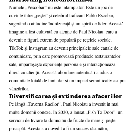
Numele „Pescobar” nu este întâmplător. Este un joc de
cuvinte între „pește” și celebrul traficant Pablo Escobar,
sugerând o atitudine îndrăzneață și un spirit de lider. Această
imagine a fost cultivată cu atenție de Paul Nicolau, care a
devenit o figură extrem de populară pe rețelele sociale.
TikTok și Instagram au devenit principalele sale canale de
comunicare, prin care promovează produsele restaurantelor
sale, împărtășește experiențe personale și interacționează
direct cu clienții. Această abordare autentică i-a adus o
comunitate loială de fani, dar și un impact semnificativ asupra
vânzărilor.
Diversificarea și extinderea afacerilor
Pe lângă „Taverna Racilor”, Paul Nicolau a investit în mai
multe domenii conexe. În 2020, a lansat „Fish To Door”, un
serviciu de livrare la domiciliu de fructe de mare și pește
proaspăt. Acesta s-a dovedit a fi un succes răsunător,