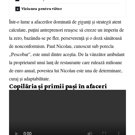
Viziunea pentru viitor
Într-o lume a afacerilor dominată de giganți și strategii atent
calculate, puțini antreprenori reușesc să creeze un imperiu de
la zero, bazându-se pe fler, perseverență și o doză sănătoasă
de nonconformism. Paul Nicolau, cunoscut sub porecla
„Pescobar”, este unul dintre aceștia. De la vânzător ambulant
la proprietarul unui lanț de restaurante care rulează milioane
de euro anual, povestea lui Nicolau este una de determinare,
curaj și adaptabilitate.
Copilăria și primii pași în afaceri