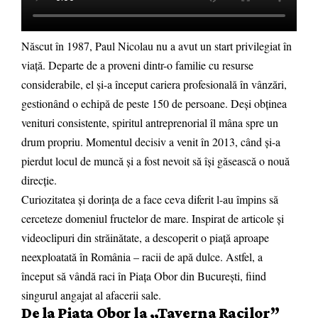
Născut în 1987, Paul Nicolau nu a avut un start privilegiat în
viață. Departe de a proveni dintr-o familie cu resurse
considerabile, el și-a început cariera profesională în vânzări,
gestionând o echipă de peste 150 de persoane. Deși obținea
venituri consistente, spiritul antreprenorial îl mâna spre un
drum propriu. Momentul decisiv a venit în 2013, când și-a
pierdut locul de muncă și a fost nevoit să își găsească o nouă
direcție.
Curiozitatea și dorința de a face ceva diferit l-au împins să
cerceteze domeniul fructelor de mare. Inspirat de articole și
videoclipuri din străinătate, a descoperit o piață aproape
neexploatată în România – racii de apă dulce. Astfel, a
început să vândă raci în Piața Obor din București, fiind
singurul angajat al afacerii sale.
De la Piața Obor la „Taverna Racilor”