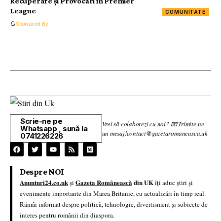
Recuperare și Provocări în Premier
League
COMUNITATE
Sponsored By
Scrie-ne pe
Vrei să colaborezi cu noi? 📧 Trimite-ne
Whatsapp , sună la
un mesaj!contact@gazetaromaneasca.uk
0741226226
Despre NOI
Anunturi24.co.uk
Gazeta Românească
din UK
și
îți aduc știri și
evenimente importante din Marea Britanie, cu actualizări în timp real.
Rămâi informat despre politică, tehnologie, divertisment și subiecte de
interes pentru românii din diaspora.