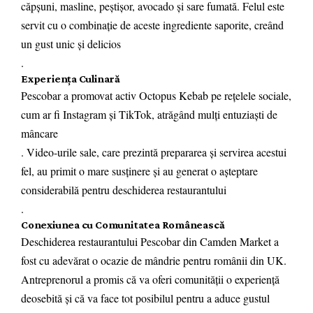
căpșuni, masline, peștișor, avocado și sare fumată. Felul este
servit cu o combinație de aceste ingrediente saporite, creând
un gust unic și delicios
.
Experiența Culinară
Pescobar a promovat activ Octopus Kebab pe rețelele sociale,
cum ar fi Instagram și TikTok, atrăgând mulți entuziaști de
mâncare
. Video-urile sale, care prezintă prepararea și servirea acestui
fel, au primit o mare susținere și au generat o așteptare
considerabilă pentru deschiderea restaurantului
.
Conexiunea cu Comunitatea Românească
Deschiderea restaurantului Pescobar din Camden Market a
fost cu adevărat o ocazie de mândrie pentru românii din UK.
Antreprenorul a promis că va oferi comunității o experiență
deosebită și că va face tot posibilul pentru a aduce gustul