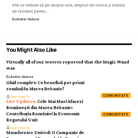
Află ce trebuie să știi despre vize, drepturi de muncă și statutul
de rezident pentru…
By
Andrei Vaduva
You Might Also Like
Virtually all of our testers reported that the Magic Wand
was
By
Andrei Vaduva
Ghid complet: Ce beneficii pot primi
românii în Marea Britanie?
COMUNITATE
Sponsored By
Cele Mai Mari Afaceri
Românești din Marea Britanie:
Contribuția României la Economia
COMUNITATE
Regatului Unit
Sponsored By
Manchester United: O Campanie de