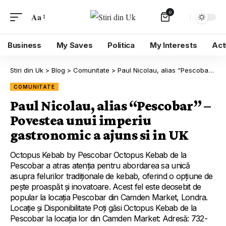
0
Aa
Business
My Saves
Politica
My Interests
Act
Stiri din Uk
>
Blog
>
Comunitate
>
Paul Nicolau, alias “Pescobar” – Povestea unui imperiu gastronomic a ajuns si in UK
COMUNITATE
Paul Nicolau, alias “Pescobar” –
Povestea unui imperiu
gastronomic a ajuns si in UK
Octopus Kebab by Pescobar Octopus Kebab de la
Pescobar a atras atenția pentru abordarea sa unică
asupra felurilor tradiționale de kebab, oferind o opțiune de
pește proaspăt și inovatoare. Acest fel este deosebit de
popular la locația Pescobar din Camden Market, Londra.
Locație și Disponibilitate Poți găsi Octopus Kebab de la
Pescobar la locația lor din Camden Market: Adresă: 732-