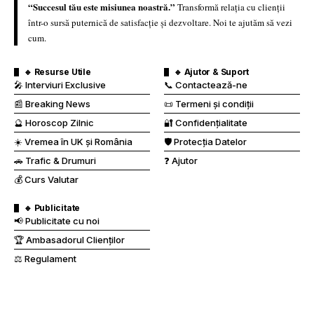
“Succesul tău este misiunea noastră.”
Transformă relația cu clienții
într-o sursă puternică de satisfacție și dezvoltare. Noi te ajutăm să vezi
cum.
🔹 Resurse Utile
🔹 Ajutor & Suport
🎤 Interviuri Exclusive
📞 Contactează-ne
📰 Breaking News
📜 Termeni și condiții
🔮 Horoscop Zilnic
🔐 Confidențialitate
☀️ Vremea în UK și România
🛡️ Protecția Datelor
🚗 Trafic & Drumuri
❓ Ajutor
💰 Curs Valutar
🔹 Publicitate
📢 Publicitate cu noi
🏆 Ambasadorul Clienților
⚖️ Regulament