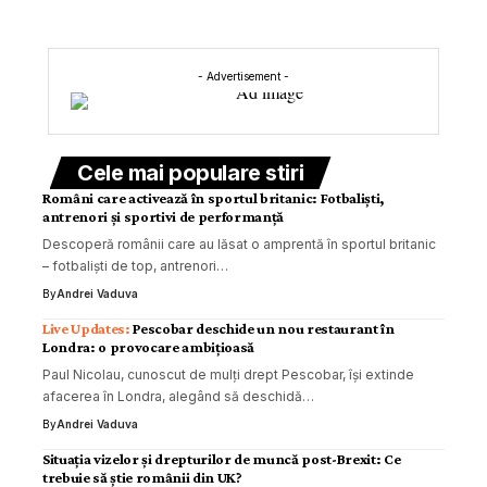
- Advertisement -
Cele mai populare stiri
Români care activează în sportul britanic: Fotbaliști,
antrenori și sportivi de performanță
Descoperă românii care au lăsat o amprentă în sportul britanic
– fotbaliști de top, antrenori…
By
Andrei Vaduva
Pescobar deschide un nou restaurant în
Londra: o provocare ambițioasă
Paul Nicolau, cunoscut de mulți drept Pescobar, își extinde
afacerea în Londra, alegând să deschidă…
By
Andrei Vaduva
Situația vizelor și drepturilor de muncă post-Brexit: Ce
trebuie să știe românii din UK?