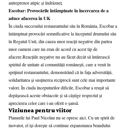
antreprenor atipic și îndrăzneț.
Escobar: Provocările întâmpinate în încercarea de a
aduce afacerea în UK
În ciuda succesului restaurantului său în România, Escobar a
întâmpinat provocări semnificative la începutul drumului său
în Regatul Unit, din cauza unor reacții negative din partea
unor oameni care nu erau de acord cu acest tip de
afacere.Reacțiile negative nu au făcut decât să întărească
spiritul de unitate al comunității românești, care a venit în
sprijinul restaurantului, demonstrând că în fața adversității,
solidaritatea și susținerea reciprocă sunt cele mai importante
valori. În ciuda începuturilor dificile, Escobar a reușit să
depășească aceste obstacole și să câștige respectul și
aprecierea celor care i-au oferit o șansă.
Viziunea pentru viitor
Planurile lui Paul Nicolau nu se opresc aici. Cu un spirit de
inovator, el își dorește să continue expansiunea brandului