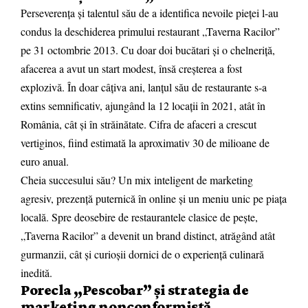
Perseverența și talentul său de a identifica nevoile pieței l-au
condus la deschiderea primului restaurant „Taverna Racilor”
pe 31 octombrie 2013. Cu doar doi bucătari și o chelneriță,
afacerea a avut un start modest, însă creșterea a fost
explozivă. În doar câțiva ani, lanțul său de restaurante s-a
extins semnificativ, ajungând la 12 locații în 2021, atât în
România, cât și în străinătate. Cifra de afaceri a crescut
vertiginos, fiind estimată la aproximativ 30 de milioane de
euro anual.
Cheia succesului său? Un mix inteligent de marketing
agresiv, prezență puternică în online și un meniu unic pe piața
locală. Spre deosebire de restaurantele clasice de pește,
„Taverna Racilor” a devenit un brand distinct, atrăgând atât
gurmanzii, cât și curioșii dornici de o experiență culinară
inedită.
Porecla „Pescobar” și strategia de
marketing nonconformistă