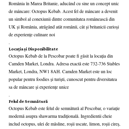
România în Marea Britanie, aducând cu sine un concept unic
de mâncare: Octopus Kebab. Acest fel de mâncare a devenit
un simbol al conexiunii dintre comunitatea românească din
UK și România, atrăgând atât românii, cât și britanicii curioși
de experiențe culinare noi
.
Locația și Disponibilitate
Octopus Kebab de la Pescobar poate fi găsit la locația din
Camden Market, Londra. Adresa exactă este 732-736 Stables
Market, Londra, NW1 8AH. Camden Market este un loc
popular pentru foodies și turiști, cunoscut pentru diversitatea
sa de mâncare și experiențe unice
.
Felul de Semnătură
Octopus Kebab este felul de semnătură al Pescobar, o variație
modernă asupra shawarma tradițională. Ingredientii cheie
includ octopus, ulei de măsline, roșii uscate, limon, roșii cireș,