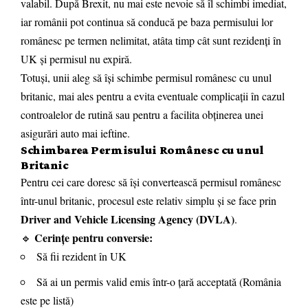
valabil. După Brexit, nu mai este nevoie să îl schimbi imediat,
iar românii pot continua să conducă pe baza permisului lor
românesc pe termen nelimitat, atâta timp cât sunt rezidenți în
UK și permisul nu expiră.
Totuși, unii aleg să își schimbe permisul românesc cu unul
britanic, mai ales pentru a evita eventuale complicații în cazul
controalelor de rutină sau pentru a facilita obținerea unei
asigurări auto mai ieftine.
Schimbarea Permisului Românesc cu unul
Britanic
Pentru cei care doresc să își convertească permisul românesc
într-unul britanic, procesul este relativ simplu și se face prin
Driver and Vehicle Licensing Agency (DVLA)
.
Cerințe pentru conversie:
🔹
Să fii rezident în UK
Să ai un permis valid emis într-o țară acceptată (România
este pe listă)