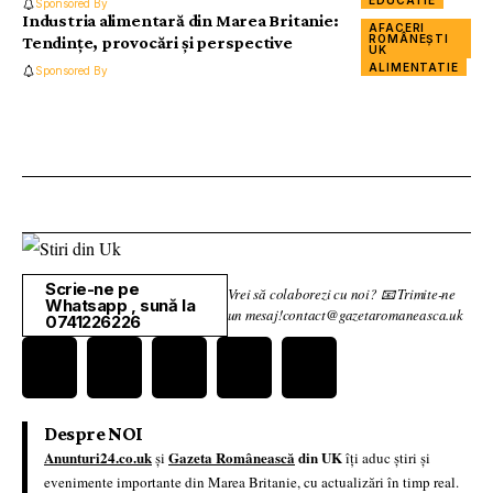
Sponsored By
Industria alimentară din Marea Britanie:
AFACERI
ROMÂNEȘTI
Tendințe, provocări și perspective
UK
ALIMENTATIE
Sponsored By
Scrie-ne pe
Vrei să colaborezi cu noi? 📧 Trimite-ne
Whatsapp , sună la
un mesaj!contact@gazetaromaneasca.uk
0741226226
Despre NOI
Anunturi24.co.uk
Gazeta Românească
din UK
și
îți aduc știri și
evenimente importante din Marea Britanie, cu actualizări în timp real.