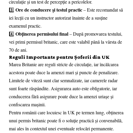
circulație și un test de percepție a pericolelor.
Ore de conducere și testul practic
3️⃣
– Este recomandat să
iei lecții cu un instructor autorizat înainte de a susține
examenul practic.
Obținerea permisului final
4️⃣
– După promovarea testului,
vei primi permisul britanic, care este valabil până la vârsta de
70 de ani.
Reguli Importante pentru Șoferii din UK
Marea Britanie are reguli stricte de circulație, iar încălcarea
acestora poate duce la amenzi mari și puncte de penalizare.
Limitele de viteză sunt clar semnalizate, iar camerele radar
sunt foarte răspândite. Asigurarea auto este obligatorie, iar
conducerea fără asigurare poate duce la amenzi uriașe și
confiscarea mașinii.
Pentru românii care locuiesc în UK pe termen lung, obținerea
unui permis britanic poate fi o soluție practică și convenabilă,
mai ales în contextul unei eventuale relocări permanente.