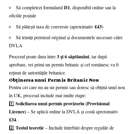
D1
Să completezi formularul
, disponibil online sau la
oficiile poștale
£43
Să plătești taxa de conversie (aproximativ
)
Să trimiți permisul original și documentele necesare către
DVLA
3 și 6 săptămâni
Procesul poate dura între
, iar după
aprobare, vei primi un permis britanic și cel românesc va fi
reținut de autoritățile britanice.
Obținerea unui Permis Britanic Nou
Pentru cei care nu au un permis sau doresc să obțină unul nou
în UK, procesul include mai multe etape:
Solicitarea unui permis provizoriu (Provisional
1️⃣
Licence)
– Se aplică online la DVLA și costă aproximativ
£34
.
Testul teoretic
2️⃣
– Include întrebări despre regulile de