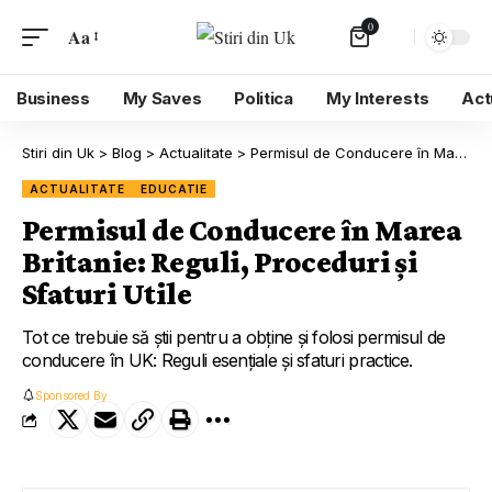
0
Aa
Business
My Saves
Politica
My Interests
Act
Stiri din Uk
>
Blog
>
Actualitate
>
Permisul de Conducere în Marea Britanie: Reguli, Proceduri și Sfaturi Utile
ACTUALITATE
EDUCATIE
Permisul de Conducere în Marea
Britanie: Reguli, Proceduri și
Sfaturi Utile
Tot ce trebuie să știi pentru a obține și folosi permisul de
conducere în UK: Reguli esențiale și sfaturi practice.
Sponsored By