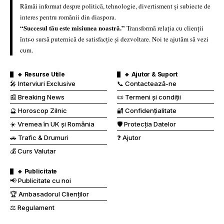
Rămâi informat despre politică, tehnologie, divertisment și subiecte de
interes pentru românii din diaspora.
“Succesul tău este misiunea noastră.”
Transformă relația cu clienții
într-o sursă puternică de satisfacție și dezvoltare. Noi te ajutăm să vezi
cum.
🔹 Resurse Utile
🔹 Ajutor & Suport
🎤 Interviuri Exclusive
📞 Contactează-ne
📰 Breaking News
📜 Termeni și condiții
🔮 Horoscop Zilnic
🔐 Confidențialitate
☀️ Vremea în UK și România
🛡️ Protecția Datelor
🚗 Trafic & Drumuri
❓ Ajutor
💰 Curs Valutar
🔹 Publicitate
📢 Publicitate cu noi
🏆 Ambasadorul Clienților
⚖️ Regulament