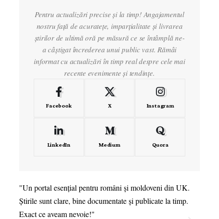
Pentru actualizări precise și la timp! Angajamentul
nostru față de acuratețe, imparțialitate și livrarea
știrilor de ultimă oră pe măsură ce se întâmplă ne-
a câștigat încrederea unui public vast. Rămâi
informat cu actualizări în timp real despre cele mai
recente evenimente și tendințe.
Facebook
X
Instagram
LinkedIn
Medium
Quora
"Un portal esențial pentru români și moldoveni din UK.
"Îmi p
Știrile sunt clare, bine documentate și publicate la timp.
genera
Exact ce aveam nevoie!"
cultur