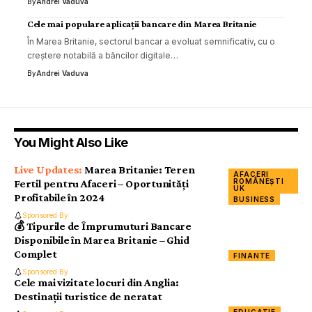
By
Andrei Vaduva
Cele mai populare aplicații bancare din Marea Britanie
În Marea Britanie, sectorul bancar a evoluat semnificativ, cu o
creștere notabilă a băncilor digitale…
By
Andrei Vaduva
You Might Also Like
Marea Britanie: Teren
AFACERI
ROMÂNEȘTI
Fertil pentru Afaceri – Oportunități
UK
Profitabile în 2024
BUSINESS
Sponsored By
💰 Tipurile de Împrumuturi Bancare
Disponibile în Marea Britanie – Ghid
Complet
FINANTE
Sponsored By
Cele mai vizitate locuri din Anglia:
Destinații turistice de neratat
EDUCATIE