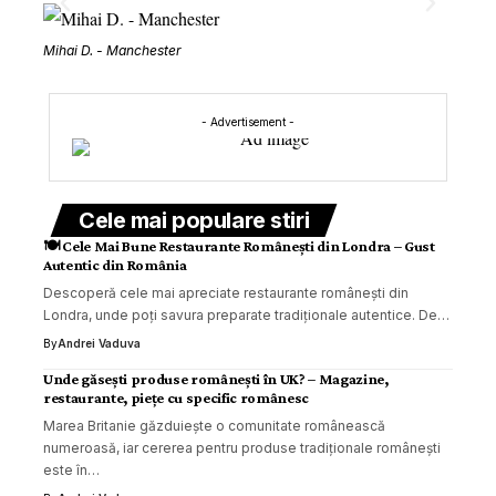
Mihai D. - Manchester
Elena 
- Advertisement -
Cele mai populare stiri
🍽️ Cele Mai Bune Restaurante Românești din Londra – Gust
Autentic din România
Descoperă cele mai apreciate restaurante românești din
Londra, unde poți savura preparate tradiționale autentice. De…
By
Andrei Vaduva
Unde găsești produse românești în UK? – Magazine,
restaurante, piețe cu specific românesc
Marea Britanie găzduiește o comunitate românească
numeroasă, iar cererea pentru produse tradiționale românești
este în…