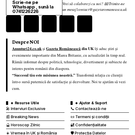
Scrie-ne pe
Vrei să colaborezi cu noi? 📧 Trimite-ne
Whatsapp , sună la
un mesaj!contact@gazetaromaneasca.uk
0741226226
Despre NOI
Anunturi24.co.uk
Gazeta Românească
din UK
și
îți aduc știri și
evenimente importante din Marea Britanie, cu actualizări în timp real.
Rămâi informat despre politică, tehnologie, divertisment și subiecte de
interes pentru românii din diaspora.
“Succesul tău este misiunea noastră.”
Transformă relația cu clienții
într-o sursă puternică de satisfacție și dezvoltare. Noi te ajutăm să vezi
cum.
🔹 Resurse Utile
🔹 Ajutor & Suport
🎤 Interviuri Exclusive
📞 Contactează-ne
📰 Breaking News
📜 Termeni și condiții
🔮 Horoscop Zilnic
🔐 Confidențialitate
☀️ Vremea în UK și România
🛡️ Protecția Datelor