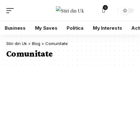
0
Business
My Saves
Politica
My Interests
Act
Stiri din Uk
>
Blog
>
Comunitate
Comunitate