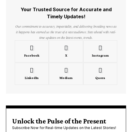
Your Trusted Source for Accurate and
Timely Updates!
Our commitment to accuracy, impartiality, and delivering breaking news as
it happens has earned us the trust of a vast audience. Stay ahead with real-
time updates on the latest events, trends.
Facebook
X
Instagram
LinkedIn
Medium
Quora
Unlock the Pulse of the Present
Subscribe Now for Real-time Updates on the Latest Stories!