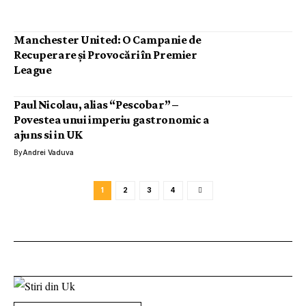
Manchester United: O Campanie de
Recuperare și Provocări în Premier
League
Paul Nicolau, alias “Pescobar” –
Povestea unui imperiu gastronomic a
ajuns si in UK
By
Andrei Vaduva
1
2
3
4