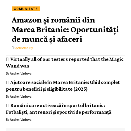
COMUNITATE
Amazon și românii din
Marea Britanie: Oportunități
de muncă și afaceri
Sponsored By
Virtually all of our testers reported that the Magic
Wand was
By
Andrei Vaduva
Ajutoare sociale în Marea Britanie: Ghid complet
pentru beneficii și eligibilitate (2025)
By
Andrei Vaduva
Români care activează în sportul britanic:
Fotbaliști, antrenori și sportivi de performanță
By
Andrei Vaduva