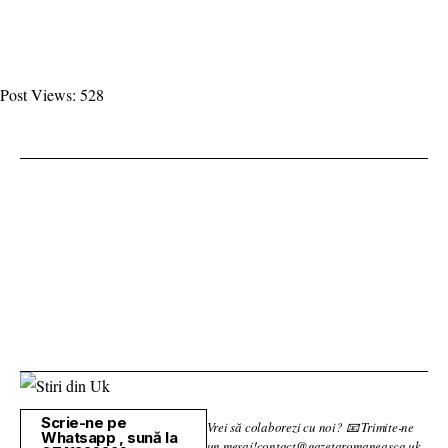
Post Views:
528
Scrie-ne pe
Vrei să colaborezi cu noi? 📧 Trimite-ne
Whatsapp , sună la
un mesaj!contact@gazetaromaneasca.uk