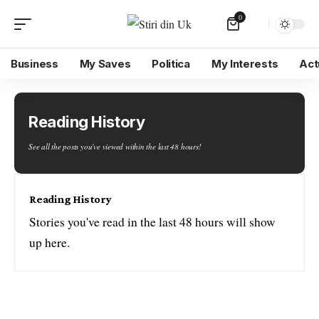
0
Business
My Saves
Politica
My Interests
Act
Reading History
See all the posts you've viewed within the last 48 hours!
Reading History
Stories you've read in the last 48 hours will show
up here.