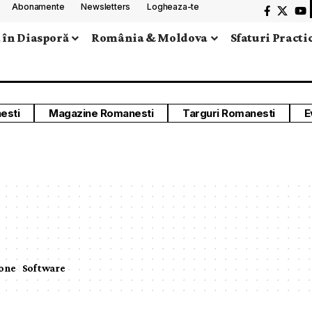
Abonamente
Newsletters
Logheaza-te
 în Diasporă
România & Moldova
Sfaturi Practi
esti
Magazine Romanesti
Targuri Romanesti
E
one
Software