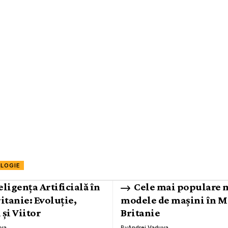
LOGIE
eligența Artificială în
Cele mai populare m
itanie: Evoluție,
modele de mașini în M
 și Viitor
Britanie
uva
By
Andrei Vaduva