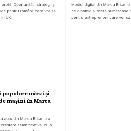
 profit: Oportunități, strategii și
Mediul digital din Marea Britanie
tice pentru românii care vor să
de dinamic și oferă numeroase o
 în UK.
pentru antreprenorii care vor s
 populare mărci și
de mașini în Marea
e
ța auto din Marea Britanie a
o creștere semnificativă, cu o