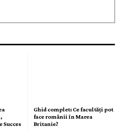
ea
Ghid complet: Ce facultăți pot
,
face românii în Marea
de Succes
Britanie?