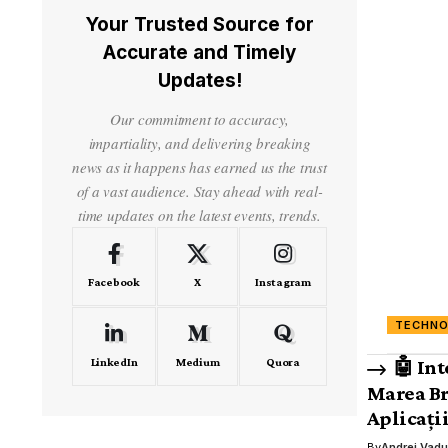
Your Trusted Source for
Accurate and Timely
Updates!
Our commitment to accuracy,
impartiality, and delivering breaking
news as it happens has earned us the trust
of a vast audience. Stay ahead with real-
time updates on the latest events, trends.
Facebook
X
Instagram
TECHNO
LinkedIn
Medium
Quora
🤖 Int
Marea Br
Aplicații
By
Andrei Vad