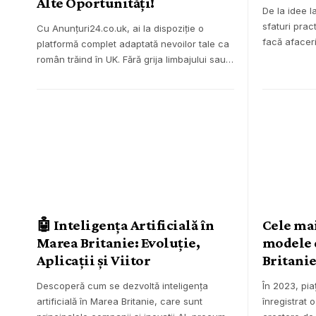
Alte Oportunități!
De la idee la
sfaturi prac
Cu Anunțuri24.co.uk, ai la dispoziție o
facă afaceri
platformă complet adaptată nevoilor tale ca
român trăind în UK. Fără grija limbajului sau…
🤖 Inteligența Artificială în
Cele mai
Marea Britanie: Evoluție,
modele 
Aplicații și Viitor
Britani
Descoperă cum se dezvoltă inteligența
În 2023, pia
artificială în Marea Britanie, care sunt
înregistrat 