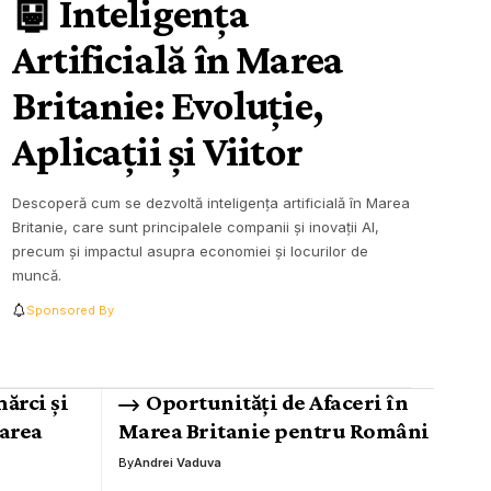
🤖 Inteligența
Artificială în Marea
Britanie: Evoluție,
Aplicații și Viitor
Descoperă cum se dezvoltă inteligența artificială în Marea
Britanie, care sunt principalele companii și inovații AI,
precum și impactul asupra economiei și locurilor de
muncă.
Sponsored By
ărci și
Oportunități de Afaceri în
area
Marea Britanie pentru Români
By
Andrei Vaduva