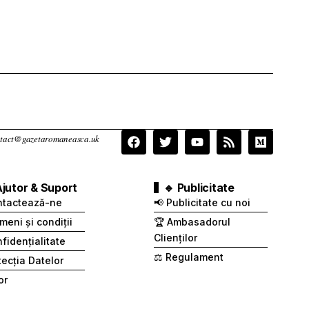
contact@gazetaromaneasca.uk
Ajutor & Suport
🔹 Publicitate
ntactează-ne
📢 Publicitate cu noi
meni și condiții
🏆 Ambasadorul
Clienților
fidențialitate
⚖️ Regulament
otecția Datelor
or