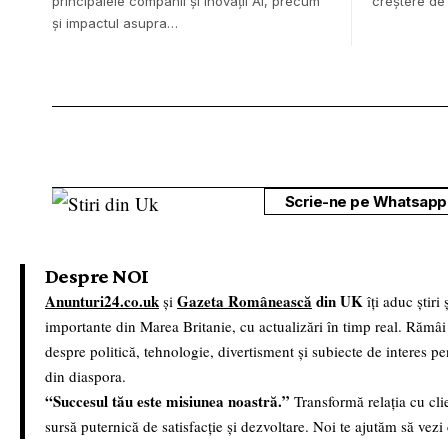
principalele companii și inovații AI, precum
creștere de
și impactul asupra…
Scrie-ne pe Whatsapp 
Despre NOI
Anunturi24.co.uk
Gazeta Românească
din UK
și
îți aduc știri
importante din Marea Britanie, cu actualizări în timp real. Rămâi
despre politică, tehnologie, divertisment și subiecte de interes p
din diaspora.
“Succesul tău este misiunea noastră.”
Transformă relația cu clie
sursă puternică de satisfacție și dezvoltare. Noi te ajutăm să vezi