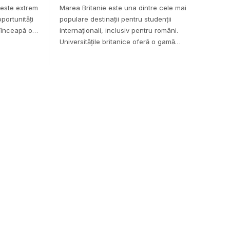
 este extrem
Marea Britanie este una dintre cele mai
portunități
populare destinații pentru studenții
ă înceapă o…
internaționali, inclusiv pentru români.
Universitățile britanice oferă o gamă…