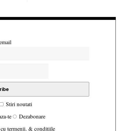
email
Stiri noutati
za-te
Dezabonare
 cu termenii. & conditiile