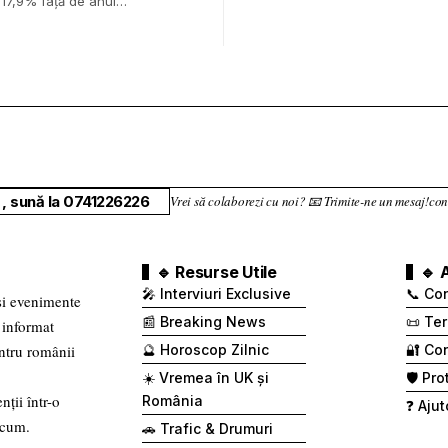
 17,9% față de anul…
, sună la 0741226226
Vrei să colaborezi cu noi? 📧 Trimite-ne un mesaj!
🔹 Resurse Utile
🔹 
🎤 Interviuri Exclusive
📞 Co
 și evenimente
📰 Breaking News
📜 Ter
 informat
entru românii
🔮 Horoscop Zilnic
🔐 Con
☀️ Vremea în UK și
🛡️ Pr
nții într-o
România
❓ Ajut
 cum.
🚗 Trafic & Drumuri