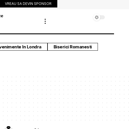
VREAU SA DEVIN SPONSOR
ce
venimente In Londra
Biserici Romanesti