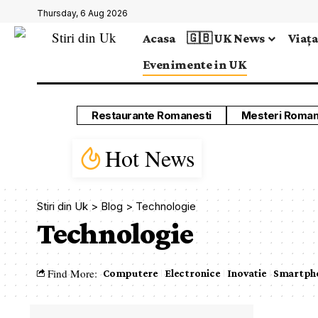
Thursday, 6 Aug 2026
Acasa
🇬🇧 UK News
Viața
Evenimente in UK
Restaurante Romanesti
Mesteri Roman
Hot News
Stiri din Uk
>
Blog
>
Technologie
Technologie
Find More:
Computere
Electronice
Inovatie
Smartph