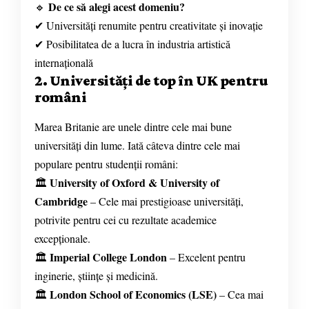
De ce să alegi acest domeniu?
🔹
✔ Universități renumite pentru creativitate și inovație
✔ Posibilitatea de a lucra în industria artistică
internațională
2. Universități de top în UK pentru
români
Marea Britanie are unele dintre cele mai bune
universități din lume. Iată câteva dintre cele mai
populare pentru studenții români:
University of Oxford & University of
🏛
Cambridge
– Cele mai prestigioase universități,
potrivite pentru cei cu rezultate academice
excepționale.
Imperial College London
🏛
– Excelent pentru
inginerie, științe și medicină.
London School of Economics (LSE)
🏛
– Cea mai