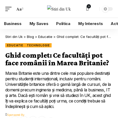
0
Aa
Business
My Saves
Politica
My Interests
Act
Stiri din Uk
>
Blog
>
Educatie
>
Ghid complet: Ce facultăți pot face românii în Marea Britanie?
EDUCATIE
TECHNOLOGIE
Ghid complet: Ce facultăți pot
face românii în Marea Britanie?
Marea Britanie este una dintre cele mai populare destinații
pentru studenții internaționali, inclusiv pentru români.
Universitățile britanice oferă o gamă largă de cursuri, de la
domenii precum ingineria și medicina, până la business, IT
și arte. Dacă ești român și vrei să studiezi în UK, acest ghid
îți va explica ce facultăți poți urma, ce condiții trebuie să
îndeplinești și cum să aplici.
Sponsored By