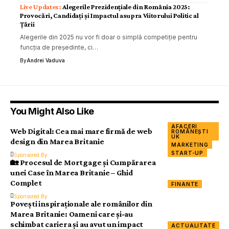
Alegerile Prezidențiale din România 2025:
Provocări, Candidați și Impactul asupra Viitorului Politic al
Țării
Alegerile din 2025 nu vor fi doar o simplă competiție pentru
funcția de președinte, ci…
By
Andrei Vaduva
You Might Also Like
AFACERI
Web Digital: Cea mai mare firmă de web
ROMÂNEȘTI
UK
design din Marea Britanie
MARKETING
START-UP
Sponsored By
🏡 Procesul de Mortgage și Cumpărarea
unei Case în Marea Britanie – Ghid
Complet
FINANTE
Sponsored By
Povești inspiraționale ale românilor din
Marea Britanie: Oameni care și-au
schimbat cariera și au avut un impact
ACTUALITATE