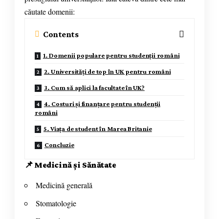
căutate domenii:
Contents
1. Domenii populare pentru studenții români
2. Universități de top în UK pentru români
3. Cum să aplici la facultate în UK?
4. Costuri și finanțare pentru studenții
români
5. Viața de student în Marea Britanie
Concluzie
📌
Medicină și Sănătate
Medicină generală
Stomatologie