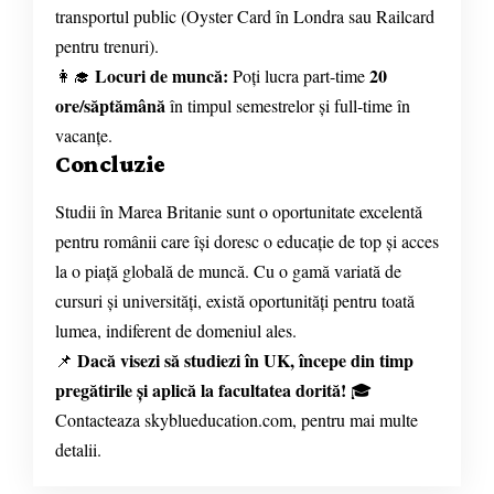
transportul public (Oyster Card în Londra sau Railcard
pentru trenuri).
Locuri de muncă:
20
👩‍🎓
Poți lucra part-time
ore/săptămână
în timpul semestrelor și full-time în
vacanțe.
Concluzie
Studii în Marea Britanie sunt o oportunitate excelentă
pentru românii care își doresc o educație de top și acces
la o piață globală de muncă. Cu o gamă variată de
cursuri și universități, există oportunități pentru toată
lumea, indiferent de domeniul ales.
Dacă visezi să studiezi în UK, începe din timp
📌
pregătirile și aplică la facultatea dorită!
🎓
Contacteaza skyblueducation.com, pentru mai multe
detalii.