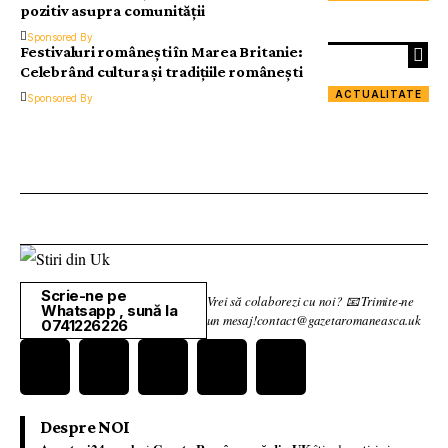
pozitiv asupra comunității
Sponsored By
Festivaluri românești în Marea Britanie:
Celebrând cultura și tradițiile românești
ACTUALITATE
Sponsored By
Scrie-ne pe
Vrei să colaborezi cu noi? 📧 Trimite-ne
Whatsapp , sună la
un mesaj!contact@gazetaromaneasca.uk
0741226226
Despre NOI