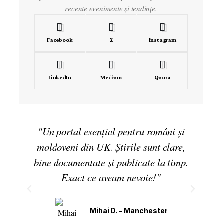
recente evenimente și tendințe.
Facebook
X
Instagram
LinkedIn
Medium
Quora
"Un portal esențial pentru români și
moldoveni din UK. Știrile sunt clare,
i
bine documentate și publicate la timp.
D
Exact ce aveam nevoie!"
ev
Mihai D. - Manchester