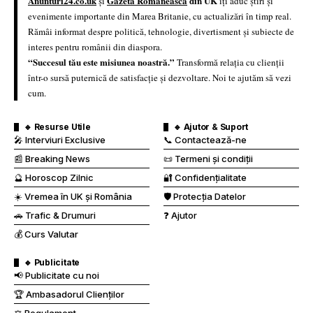
Anunturi24.co.uk
Gazeta Românească
din UK
și
îți aduc știri și
evenimente importante din Marea Britanie, cu actualizări în timp real.
Rămâi informat despre politică, tehnologie, divertisment și subiecte de
interes pentru românii din diaspora.
“Succesul tău este misiunea noastră.”
Transformă relația cu clienții
într-o sursă puternică de satisfacție și dezvoltare. Noi te ajutăm să vezi
cum.
🔹 Resurse Utile
🔹 Ajutor & Suport
🎤 Interviuri Exclusive
📞 Contactează-ne
📰 Breaking News
📜 Termeni și condiții
🔮 Horoscop Zilnic
🔐 Confidențialitate
☀️ Vremea în UK și România
🛡️ Protecția Datelor
🚗 Trafic & Drumuri
❓ Ajutor
💰 Curs Valutar
🔹 Publicitate
📢 Publicitate cu noi
🏆 Ambasadorul Clienților