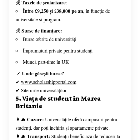
Taxele de școlarizare
💰
:
Între £9,250 și £38,000 pe an
, în funcție de
universitate și program.
Surse de finanțare:
💰
Burse oferite de universități
Împrumuturi private pentru studenți
Muncă part-time în UK
Unde găsești burse?
📌
✔
www.scholarshipportal.com
✔ Site-urile universităților
5. Viața de student în Marea
Britanie
Cazare:
👩‍🎓
Universitățile oferă campusuri pentru
studenți, dar poți închiria și apartamente private.
Transport:
👩‍🎓
Studenții beneficiază de reduceri la