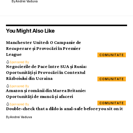
By
Andrei Vaduva
You Might Also Like
Manchester United: O Campanie de
Recuperare și Provocări în Premier
League
COMUNITATE
Sponsored By
Negocierile de Pace între SUA și Rusia:
Oportunități și Provocări în Contextul
Războiului din Ucraina
COMUNITATE
Sponsored By
Amazon și românii din Marea Britanie:
Oportunități de muncă și afaceri
COMUNITATE
Sponsored By
Double-check that a dildo is anal-safe before you sit on it
By
Andrei Vaduva