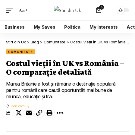
0
Aa
Business
My Saves
Politica
My Interests
Act
Stiri din Uk
>
Blog
>
Comunitate
>
Costul vieții în UK vs România – O comparație detaliată
COMUNITATE
Costul vieții în UK vs România –
O comparație detaliată
Marea Britanie a fost și rămâne o destinație populară
pentru românii care caută oportunități mai bune de
muncă, educație și trai.
Sponsored By