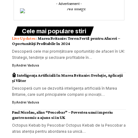
- Advertisement -
Cele mai populare stiri
Marea Britanie: Teren Fertil pentru Afaceri –
Oportunități Profitabile în 2024
Descoperă cele mai promițătoare oportunități de afaceri în UK:
Strategii, tendințe și sectoare profitabile în…
By
Andrei Vaduva
🤖 Inteligența Artificială în Marea Britanie: Evoluție, Aplicații
și Viitor
Descoperă cum se dezvoltă inteligența artificială în Marea
Britanie, care sunt principalele companii și inovații…
By
Andrei Vaduva
Paul Nicolau, alias “Pescobar” – Povestea unui imperiu
gastronomic a ajuns si in UK
Octopus Kebab by Pescobar Octopus Kebab de la Pescobar a
atras atenția pentru abordarea sa unică…