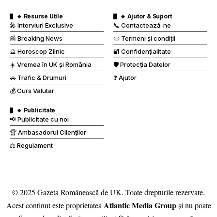
🔹 Resurse Utile
🔹 Ajutor & Suport
🎤 Interviuri Exclusive
📞 Contactează-ne
📰 Breaking News
📜 Termeni și condiții
🔮 Horoscop Zilnic
🔐 Confidențialitate
☀️ Vremea în UK și România
🛡️ Protecția Datelor
🚗 Trafic & Drumuri
❓ Ajutor
💰 Curs Valutar
🔹 Publicitate
📢 Publicitate cu noi
🏆 Ambasadorul Clienților
⚖️ Regulament
© 2025 Gazeta Românească de UK. Toate drepturile rezervate.
Atlantic Media Group
Acest continut este proprietatea
și nu poate