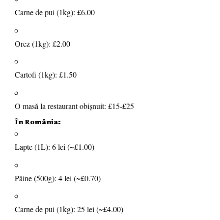
Carne de pui (1kg): £6.00
Orez (1kg): £2.00
Cartofi (1kg): £1.50
O masă la restaurant obișnuit: £15-£25
În România:
Lapte (1L): 6 lei (~£1.00)
Pâine (500g): 4 lei (~£0.70)
Carne de pui (1kg): 25 lei (~£4.00)