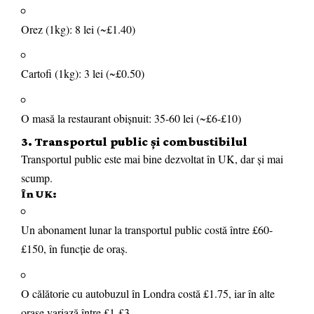
Orez (1kg): 8 lei (~£1.40)
Cartofi (1kg): 3 lei (~£0.50)
O masă la restaurant obișnuit: 35-60 lei (~£6-£10)
3. Transportul public și combustibilul
Transportul public este mai bine dezvoltat în UK, dar și mai
scump.
În UK:
Un abonament lunar la transportul public costă între £60-
£150, în funcție de oraș.
O călătorie cu autobuzul în Londra costă £1.75, iar în alte
orașe variază între £1-£3.