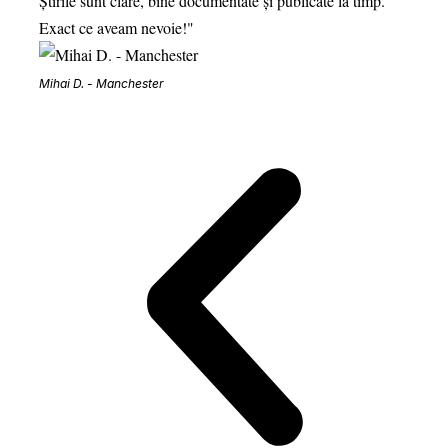
Știrile sunt clare, bine documentate și publicate la timp.
genera
Exact ce aveam nevoie!"
cultur
Mihai D. - Manchester
Elena 