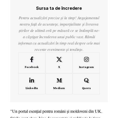
Sursa ta de încredere
Pentru actualizări precise și la timp! Angajamentul
nostru față de acuratețe, imparțialitate și livrarea
știrilor de ultimă oră pe măsură ce se întâmplă ne-
a câștigat încrederea unui public vast. Rămâi
informat cu actualizări în timp real despre cele mai
recente evenimente și tendințe.
Facebook
X
Instagram
LinkedIn
Medium
Quora
"Un portal esențial pentru români și moldoveni din UK.
"Îmi p