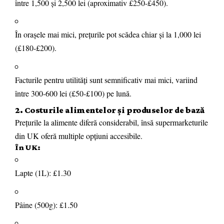
între 1,500 și 2,500 lei (aproximativ £250-£450).
În orașele mai mici, prețurile pot scădea chiar și la 1,000 lei
(£180-£200).
Facturile pentru utilități sunt semnificativ mai mici, variind
între 300-600 lei (£50-£100) pe lună.
2. Costurile alimentelor și produselor de bază
Prețurile la alimente diferă considerabil, însă supermarketurile
din UK oferă multiple opțiuni accesibile.
În UK:
Lapte (1L): £1.30
Pâine (500g): £1.50