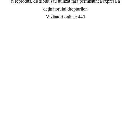
fi reprodus, distribuit sau utilizat fără permisiunea expresă a
deținătorului drepturilor.
Vizitatori online:
425