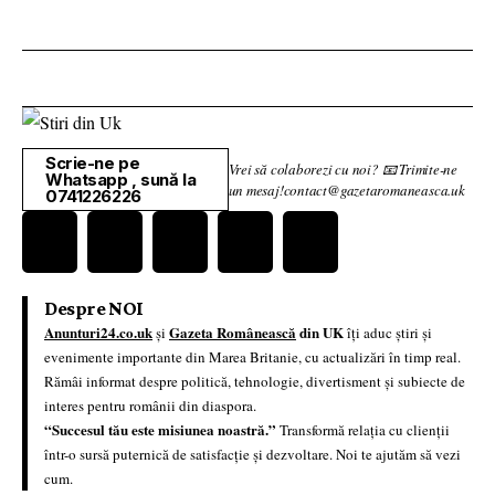
Scrie-ne pe
Vrei să colaborezi cu noi? 📧 Trimite-ne
Whatsapp , sună la
un mesaj!contact@gazetaromaneasca.uk
0741226226
Despre NOI
Anunturi24.co.uk
Gazeta Românească
din UK
și
îți aduc știri și
evenimente importante din Marea Britanie, cu actualizări în timp real.
Rămâi informat despre politică, tehnologie, divertisment și subiecte de
interes pentru românii din diaspora.
“Succesul tău este misiunea noastră.”
Transformă relația cu clienții
într-o sursă puternică de satisfacție și dezvoltare. Noi te ajutăm să vezi
cum.