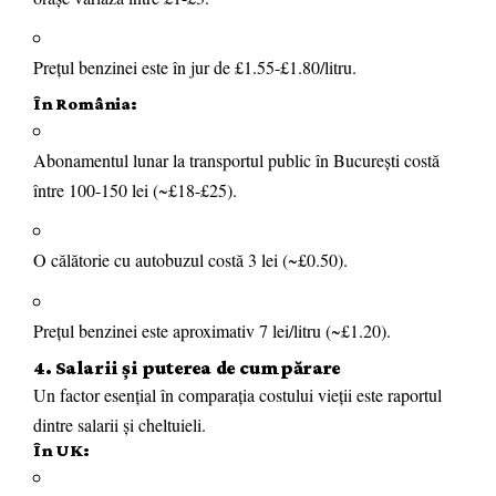
Prețul benzinei este în jur de £1.55-£1.80/litru.
În România:
Abonamentul lunar la transportul public în București costă
între 100-150 lei (~£18-£25).
O călătorie cu autobuzul costă 3 lei (~£0.50).
Prețul benzinei este aproximativ 7 lei/litru (~£1.20).
4. Salarii și puterea de cumpărare
Un factor esențial în comparația costului vieții este raportul
dintre salarii și cheltuieli.
În UK: