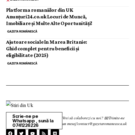
Platforma romaniilor din UK
Anunțuri24.co.uk Locuri de Muncă,
Imobiliare și Multe Alte Oportunități!
Ajutoare sociale în Marea Britanie:
Ghid complet pentru beneficii și
eligibilitate (2025)
Scrie-ne pe
Vrei să colaborezi cu noi? 📧 Trimite-ne
Whatsapp , sună la
un mesaj!contact@gazetaromaneasca.uk
0741226226