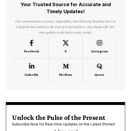
Your Trusted Source for Accurate and
Timely Updates!
Our commitment to accuracy, impartiality, and delivering breaking news as
it happens has earned us the trust of a vast audience. Stay ahead with real-
time updates on the latest events, trends.
Facebook
X
Instagram
LinkedIn
Medium
Quora
Unlock the Pulse of the Present
Subscribe Now for Real-time Updates on the Latest Stories!