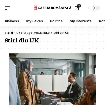
0
Business
My Saves
Politica
My Interests
Act
Stiri din Uk
>
Blog
>
Actualitate
>
Stiri din UK
Stiri din UK