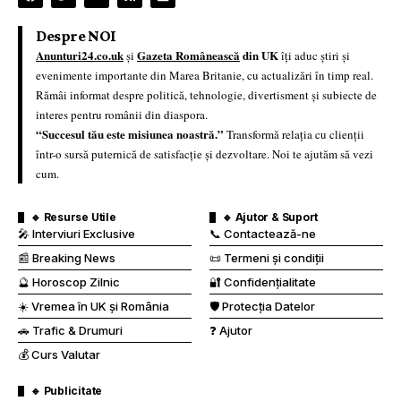
Despre NOI
Anunturi24.co.uk
Gazeta Românească
din UK
și
îți aduc știri și
evenimente importante din Marea Britanie, cu actualizări în timp real.
Rămâi informat despre politică, tehnologie, divertisment și subiecte de
interes pentru românii din diaspora.
“Succesul tău este misiunea noastră.”
Transformă relația cu clienții
într-o sursă puternică de satisfacție și dezvoltare. Noi te ajutăm să vezi
cum.
🔹 Resurse Utile
🔹 Ajutor & Suport
🎤 Interviuri Exclusive
📞 Contactează-ne
📰 Breaking News
📜 Termeni și condiții
🔮 Horoscop Zilnic
🔐 Confidențialitate
☀️ Vremea în UK și România
🛡️ Protecția Datelor
🚗 Trafic & Drumuri
❓ Ajutor
💰 Curs Valutar
🔹 Publicitate