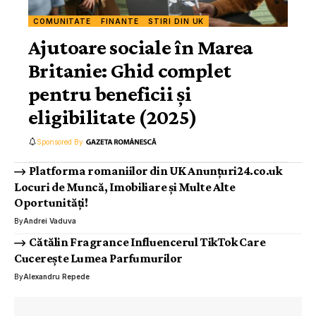
COMUNITATE
FINANTE
STIRI DIN UK
Ajutoare sociale în Marea
Britanie: Ghid complet
pentru beneficii și
eligibilitate (2025)
Sponsored By
Platforma romaniilor din UK Anunțuri24.co.uk
Locuri de Muncă, Imobiliare și Multe Alte
Oportunități!
By
Andrei Vaduva
Cătălin Fragrance Influencerul TikTok Care
Cucerește Lumea Parfumurilor
By
Alexandru Repede