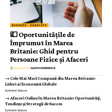
BUSINESS
SANATATE
💷 Oportunitățile de
Împrumut în Marea
Britanie: Ghid pentru
Persoane Fizice și Afaceri
Sponsored By
Cele Mai Mari Companii din Marea Britanie:
Lideri ai Economiei Globale
By
Andrei Vaduva
Afaceri Online în Marea Britanie: Oportunități,
Tendințe și Strategii de Succes
By
Andrei Vaduva