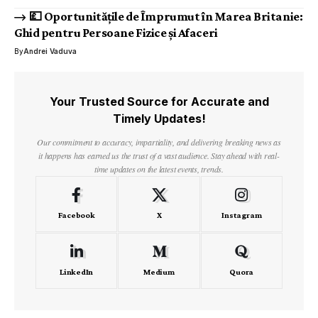
💷 Oportunitățile de Împrumut în Marea Britanie:
Ghid pentru Persoane Fizice și Afaceri
By
Andrei Vaduva
Your Trusted Source for Accurate and
Timely Updates!
Our commitment to accuracy, impartiality, and delivering breaking news as
it happens has earned us the trust of a vast audience. Stay ahead with real-
time updates on the latest events, trends.
Facebook
X
Instagram
LinkedIn
Medium
Quora