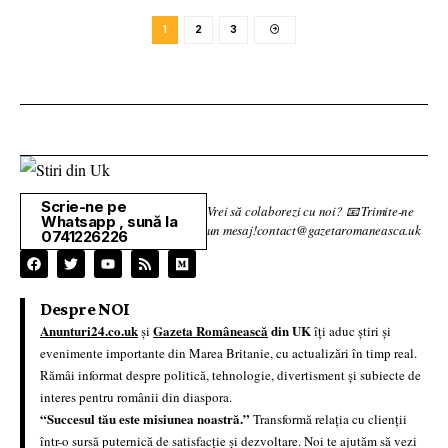
1
2
3
Scrie-ne pe
Vrei să colaborezi cu noi? 📧 Trimite-ne
Whatsapp , sună la
un mesaj!contact@gazetaromaneasca.uk
0741226226
Despre NOI
Anunturi24.co.uk
Gazeta Românească
din UK
și
îți aduc știri și
evenimente importante din Marea Britanie, cu actualizări în timp real.
Rămâi informat despre politică, tehnologie, divertisment și subiecte de
interes pentru românii din diaspora.
“Succesul tău este misiunea noastră.”
Transformă relația cu clienții
într-o sursă puternică de satisfacție și dezvoltare. Noi te ajutăm să vezi