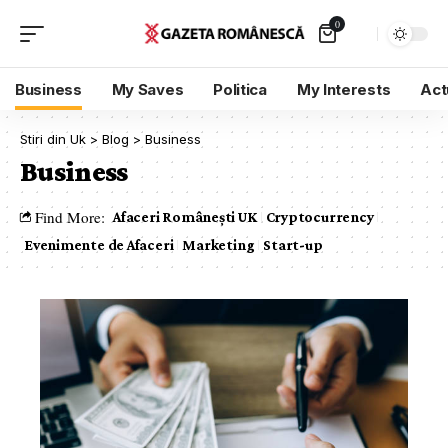
0
Business
My Saves
Politica
My Interests
Act
Stiri din Uk
>
Blog
>
Business
Business
Find More:
Afaceri Românești UK
Cryptocurrency
Evenimente de Afaceri
Marketing
Start-up