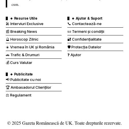
cum.
🔹 Resurse Utile
🔹 Ajutor & Suport
🎤 Interviuri Exclusive
📞 Contactează-ne
📰 Breaking News
📜 Termeni și condiții
🔮 Horoscop Zilnic
🔐 Confidențialitate
☀️ Vremea în UK și România
🛡️ Protecția Datelor
🚗 Trafic & Drumuri
❓ Ajutor
💰 Curs Valutar
🔹 Publicitate
📢 Publicitate cu noi
🏆 Ambasadorul Clienților
⚖️ Regulament
© 2025 Gazeta Românească de UK. Toate drepturile rezervate.