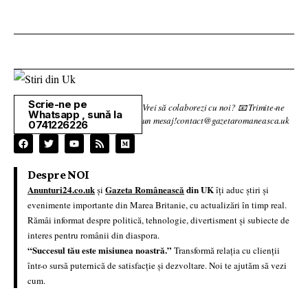
Scrie-ne pe
Vrei să colaborezi cu noi? 📧 Trimite-ne
Whatsapp , sună la
un mesaj!contact@gazetaromaneasca.uk
0741226226
Despre NOI
Anunturi24.co.uk
Gazeta Românească
din UK
și
îți aduc știri și
evenimente importante din Marea Britanie, cu actualizări în timp real.
Rămâi informat despre politică, tehnologie, divertisment și subiecte de
interes pentru românii din diaspora.
“Succesul tău este misiunea noastră.”
Transformă relația cu clienții
într-o sursă puternică de satisfacție și dezvoltare. Noi te ajutăm să vezi
cum.