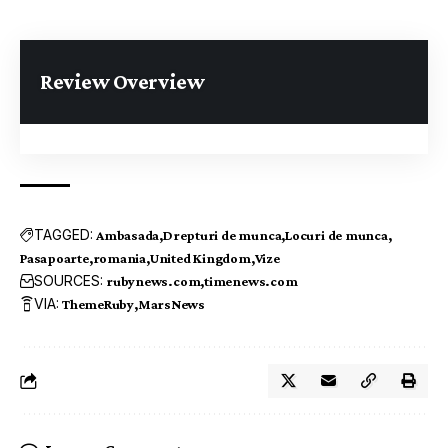
Review Overview
TAGGED:
Ambasada
Drepturi de munca
Locuri de munca
Pasapoarte
romania
United Kingdom
Vize
SOURCES:
rubynews.com
timenews.com
VIA:
ThemeRuby
MarsNews