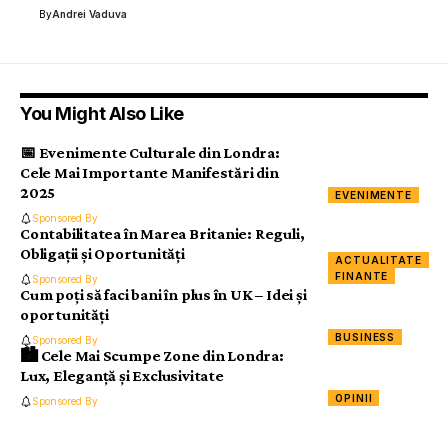
By
Andrei Vaduva
You Might Also Like
📅 Evenimente Culturale din Londra:
Cele Mai Importante Manifestări din
2025
EVENIMENTE
Sponsored By
Contabilitatea în Marea Britanie: Reguli,
Obligații și Oportunități
ACTUALITATE
FINANTE
Sponsored By
Cum poți să faci bani în plus în UK – Idei și
oportunități
BUSINESS
Sponsored By
🏙️ Cele Mai Scumpe Zone din Londra:
Lux, Eleganță și Exclusivitate
OPINII
Sponsored By