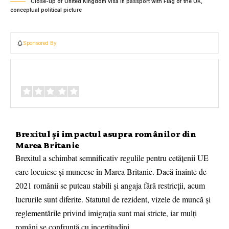
Close-up of United Kingdom visa in passport with Flag of the UK,
conceptual political picture
Sponsored By
Review Overview
Brexitul și impactul asupra românilor din
Marea Britanie
Brexitul a schimbat semnificativ regulile pentru cetățenii UE
care locuiesc și muncesc în Marea Britanie. Dacă înainte de
2021 românii se puteau stabili și angaja fără restricții, acum
lucrurile sunt diferite. Statutul de rezident, vizele de muncă și
reglementările privind imigrația sunt mai stricte, iar mulți
români se confruntă cu incertitudini.