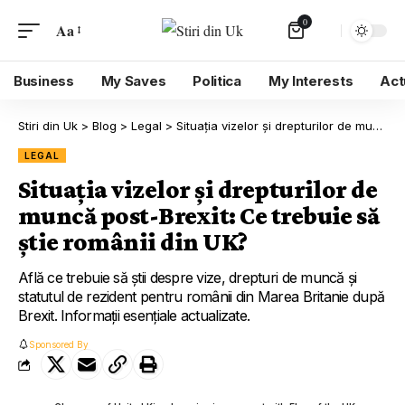
0
Aa
Business
My Saves
Politica
My Interests
Act
Stiri din Uk
>
Blog
>
Legal
>
Situația vizelor și drepturilor de muncă post-Brexit: Ce trebuie să știe românii din UK?
LEGAL
Situația vizelor și drepturilor de
muncă post-Brexit: Ce trebuie să
știe românii din UK?
Află ce trebuie să știi despre vize, drepturi de muncă și
statutul de rezident pentru românii din Marea Britanie după
Brexit. Informații esențiale actualizate.
Sponsored By