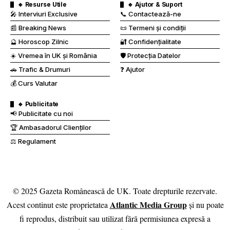
🔹 Resurse Utile
🔹 Ajutor & Suport
🎤 Interviuri Exclusive
📞 Contactează-ne
📰 Breaking News
📜 Termeni și condiții
🔮 Horoscop Zilnic
🔐 Confidențialitate
☀️ Vremea în UK și România
🛡️ Protecția Datelor
🚗 Trafic & Drumuri
❓ Ajutor
💰 Curs Valutar
🔹 Publicitate
📢 Publicitate cu noi
🏆 Ambasadorul Clienților
⚖️ Regulament
© 2025 Gazeta Românească de UK. Toate drepturile rezervate.
Atlantic Media Group
Acest continut este proprietatea
și nu poate
fi reprodus, distribuit sau utilizat fără permisiunea expresă a