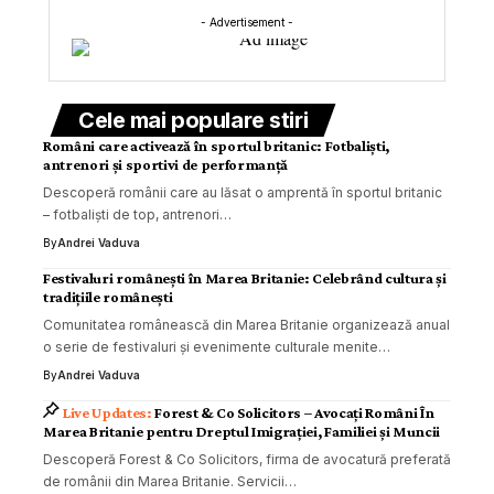
- Advertisement -
Cele mai populare stiri
Români care activează în sportul britanic: Fotbaliști,
antrenori și sportivi de performanță
Descoperă românii care au lăsat o amprentă în sportul britanic
– fotbaliști de top, antrenori…
By
Andrei Vaduva
Festivaluri românești în Marea Britanie: Celebrând cultura și
tradițiile românești
Comunitatea românească din Marea Britanie organizează anual
o serie de festivaluri și evenimente culturale menite…
By
Andrei Vaduva
Forest & Co Solicitors – Avocați Români În
Marea Britanie pentru Dreptul Imigrației, Familiei și Muncii
Descoperă Forest & Co Solicitors, firma de avocatură preferată
de românii din Marea Britanie. Servicii…