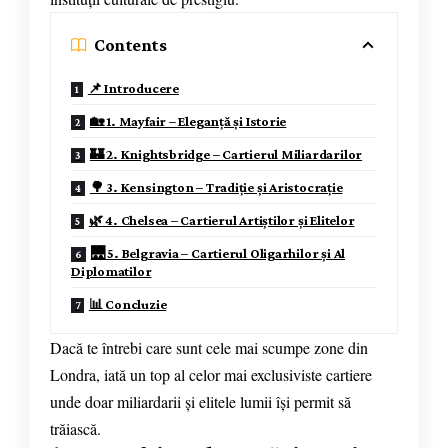
Contents
📌 Introducere
🏡 1. Mayfair – Eleganță și Istorie
🏰 2. Knightsbridge – Cartierul Miliardarilor
🌳 3. Kensington – Tradiție și Aristocrație
🌿 4. Chelsea – Cartierul Artiștilor și Elitelor
🌉 5. Belgravia – Cartierul Oligarhilor și Al
Diplomatilor
📊 Concluzie
Dacă te întrebi care sunt cele mai scumpe zone din
Londra, iată un top al celor mai exclusiviste cartiere
unde doar miliardarii și elitele lumii își permit să
trăiască.