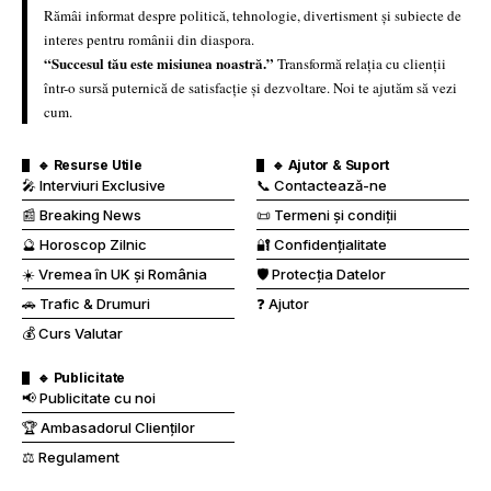
Rămâi informat despre politică, tehnologie, divertisment și subiecte de
interes pentru românii din diaspora.
“Succesul tău este misiunea noastră.”
Transformă relația cu clienții
într-o sursă puternică de satisfacție și dezvoltare. Noi te ajutăm să vezi
cum.
🔹 Resurse Utile
🔹 Ajutor & Suport
🎤 Interviuri Exclusive
📞 Contactează-ne
📰 Breaking News
📜 Termeni și condiții
🔮 Horoscop Zilnic
🔐 Confidențialitate
☀️ Vremea în UK și România
🛡️ Protecția Datelor
🚗 Trafic & Drumuri
❓ Ajutor
💰 Curs Valutar
🔹 Publicitate
📢 Publicitate cu noi
🏆 Ambasadorul Clienților
⚖️ Regulament