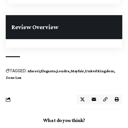
Review Overview
TAGGED:
Afaceri
Eleganta
Londra
Mayfair
United Kingdom
Zone Lux
What do you think?