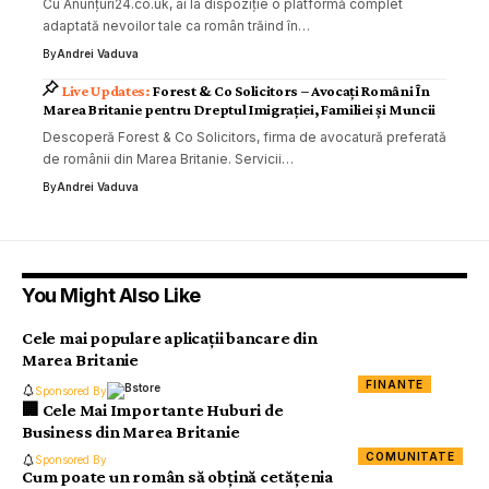
Cu Anunțuri24.co.uk, ai la dispoziție o platformă complet
adaptată nevoilor tale ca român trăind în…
By
Andrei Vaduva
Forest & Co Solicitors – Avocați Români În
Marea Britanie pentru Dreptul Imigrației, Familiei și Muncii
Descoperă Forest & Co Solicitors, firma de avocatură preferată
de românii din Marea Britanie. Servicii…
By
Andrei Vaduva
You Might Also Like
Cele mai populare aplicații bancare din
Marea Britanie
FINANTE
Sponsored By
🏢 Cele Mai Importante Huburi de
Business din Marea Britanie
COMUNITATE
Sponsored By
Cum poate un român să obțină cetățenia