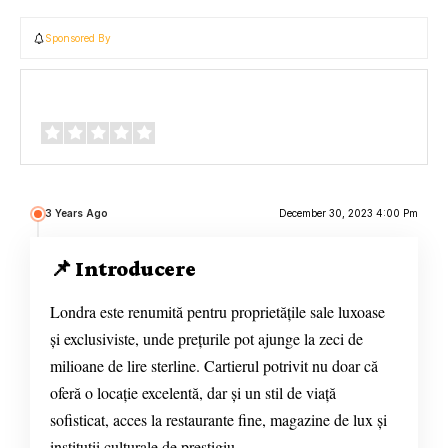
Sponsored By
Review Overview
3 Years Ago
December 30, 2023 4:00 Pm
📌 Introducere
Londra este renumită pentru proprietățile sale luxoase
și exclusiviste, unde prețurile pot ajunge la zeci de
milioane de lire sterline. Cartierul potrivit nu doar că
oferă o locație excelentă, dar și un stil de viață
sofisticat, acces la restaurante fine, magazine de lux și
instituții culturale de prestigiu.