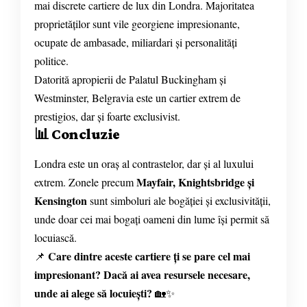
mai discrete cartiere de lux din Londra. Majoritatea
proprietăților sunt vile georgiene impresionante,
ocupate de ambasade, miliardari și personalități
politice.
Datorită apropierii de Palatul Buckingham și
Westminster, Belgravia este un cartier extrem de
prestigios, dar și foarte exclusivist.
📊 Concluzie
Londra este un oraș al contrastelor, dar și al luxului
Mayfair, Knightsbridge și
extrem. Zonele precum
Kensington
sunt simboluri ale bogăției și exclusivității,
unde doar cei mai bogați oameni din lume își permit să
locuiască.
Care dintre aceste cartiere ți se pare cel mai
📌
impresionant? Dacă ai avea resursele necesare,
unde ai alege să locuiești?
🏡✨