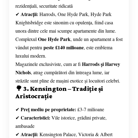
rezidențiali, securitate ridicată
Atracții:
✔
Harrods, One Hyde Park, Hyde Park
Knightsbridge este sinonim cu opulența, fiind casa
unora dintre cele mai scumpe apartamente din lume.
One Hyde Park
Complexul
, unde un apartament a fost
peste £140 milioane
vândut pentru
, este emblema
luxului modern.
Harrods și Harvey
Magazinele exclusiviste, cum ar fi
Nichols
, atrag cumpărători din întreaga lume, iar
străzile sunt pline de mașini exotice și locuitori celebri.
🌳 3. Kensington – Tradiție și
Aristocrație
Preț mediu pe proprietate:
✔
£3-7 milioane
Caracteristici:
✔
Vile istorice, grădini private,
ambasade
Atracții:
✔
Kensington Palace, Victoria & Albert