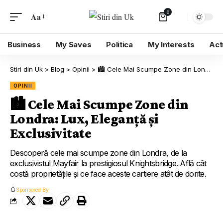
0
Aa
Business
My Saves
Politica
My Interests
Act
Stiri din Uk
>
Blog
>
Opinii
>
🏙️ Cele Mai Scumpe Zone din Londra: Lux, Eleganță și Exclusivitate
OPINII
🏙️ Cele Mai Scumpe Zone din
Londra: Lux, Eleganță și
Exclusivitate
Descoperă cele mai scumpe zone din Londra, de la
exclusivistul Mayfair la prestigiosul Knightsbridge. Află cât
costă proprietățile și ce face aceste cartiere atât de dorite.
Sponsored By