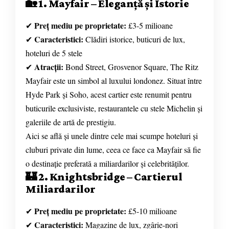
🏡 1. Mayfair – Eleganță și Istorie
Preț mediu pe proprietate:
✔
£3-5 milioane
Caracteristici:
✔
Clădiri istorice, buticuri de lux,
hoteluri de 5 stele
Atracții:
✔
Bond Street, Grosvenor Square, The Ritz
Mayfair este un simbol al luxului londonez. Situat între
Hyde Park și Soho, acest cartier este renumit pentru
buticurile exclusiviste, restaurantele cu stele Michelin și
galeriile de artă de prestigiu.
Aici se află și unele dintre cele mai scumpe hoteluri și
cluburi private din lume, ceea ce face ca Mayfair să fie
o destinație preferată a miliardarilor și celebrităților.
🏰 2. Knightsbridge – Cartierul
Miliardarilor
Preț mediu pe proprietate:
✔
£5-10 milioane
Caracteristici:
✔
Magazine de lux, zgârie-nori