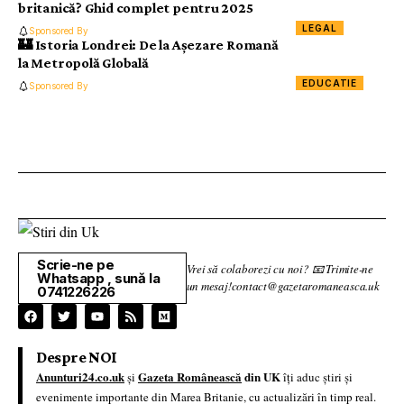
britanică? Ghid complet pentru 2025
LEGAL
Sponsored By
🏰 Istoria Londrei: De la Așezare Romană
la Metropolă Globală
EDUCATIE
Sponsored By
Scrie-ne pe
Vrei să colaborezi cu noi? 📧 Trimite-ne
Whatsapp , sună la
un mesaj!contact@gazetaromaneasca.uk
0741226226
Despre NOI
Anunturi24.co.uk
Gazeta Românească
din UK
și
îți aduc știri și
evenimente importante din Marea Britanie, cu actualizări în timp real.