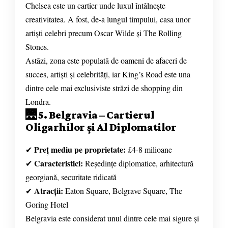
Chelsea este un cartier unde luxul întâlnește
creativitatea. A fost, de-a lungul timpului, casa unor
artiști celebri precum Oscar Wilde și The Rolling
Stones.
Astăzi, zona este populată de oameni de afaceri de
succes, artiști și celebrități, iar King’s Road este una
dintre cele mai exclusiviste străzi de shopping din
Londra.
🌉 5. Belgravia – Cartierul
Oligarhilor și Al Diplomatilor
Preț mediu pe proprietate:
✔
£4-8 milioane
Caracteristici:
✔
Reședințe diplomatice, arhitectură
georgiană, securitate ridicată
Atracții:
✔
Eaton Square, Belgrave Square, The
Goring Hotel
Belgravia este considerat unul dintre cele mai sigure și