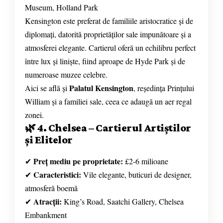
Museum, Holland Park
Kensington este preferat de familiile aristocratice și de
diplomați, datorită proprietăților sale impunătoare și a
atmosferei elegante. Cartierul oferă un echilibru perfect
între lux și liniște, fiind aproape de Hyde Park și de
numeroase muzee celebre.
Palatul Kensington
Aici se află și
, reședința Prințului
William și a familiei sale, ceea ce adaugă un aer regal
zonei.
🌿 4. Chelsea – Cartierul Artiștilor
și Elitelor
Preț mediu pe proprietate:
✔
£2-6 milioane
Caracteristici:
✔
Vile elegante, buticuri de designer,
atmosferă boemă
Atracții:
✔
King’s Road, Saatchi Gallery, Chelsea
Embankment