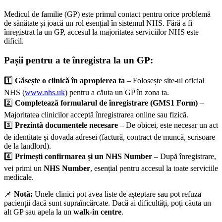
Medicul de familie (GP) este primul contact pentru orice problemă
de sănătate și joacă un rol esențial în sistemul NHS. Fără a fi
înregistrat la un GP, accesul la majoritatea serviciilor NHS este
dificil.
Pașii pentru a te înregistra la un GP:
1️⃣
Găsește o clinică în apropierea ta
– Folosește site-ul oficial
NHS (
www.nhs.uk
) pentru a căuta un GP în zona ta.
2️⃣
Completează formularul de înregistrare (GMS1 Form)
–
Majoritatea clinicilor acceptă înregistrarea online sau fizică.
3️⃣
Prezintă documentele necesare
– De obicei, este necesar un act
de identitate și dovada adresei (factură, contract de muncă, scrisoare
de la landlord).
4️⃣
Primești confirmarea și un NHS Number
– După înregistrare,
vei primi un
NHS Number
, esențial pentru accesul la toate serviciile
medicale.
📌
Notă:
Unele clinici pot avea liste de așteptare sau pot refuza
pacienții dacă sunt supraîncărcate. Dacă ai dificultăți, poți căuta un
alt GP sau apela la un
walk-in centre
.