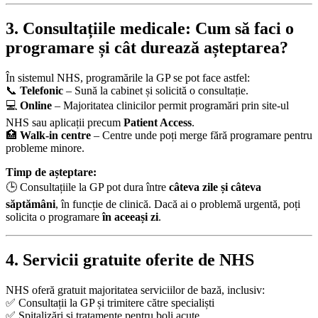
3. Consultațiile medicale: Cum să faci o
programare și cât durează așteptarea?
În sistemul NHS, programările la GP se pot face astfel:
📞
Telefonic
– Sună la cabinet și solicită o consultație.
💻
Online
– Majoritatea clinicilor permit programări prin site-ul
NHS sau aplicații precum
Patient Access
.
🏥
Walk-in centre
– Centre unde poți merge fără programare pentru
probleme minore.
Timp de așteptare:
🕒 Consultațiile la GP pot dura între
câteva zile și câteva
săptămâni
, în funcție de clinică. Dacă ai o problemă urgentă, poți
solicita o programare
în aceeași zi
.
4. Servicii gratuite oferite de NHS
NHS oferă gratuit majoritatea serviciilor de bază, inclusiv:
✅ Consultații la GP și trimitere către specialiști
✅ Spitalizări și tratamente pentru boli acute