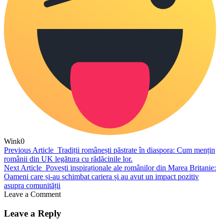
Wink
0
Previous Article
Tradiții românești păstrate în diaspora: Cum mențin
românii din UK legătura cu rădăcinile lor.
Next Article
Povești inspiraționale ale românilor din Marea Britanie:
Oameni care și-au schimbat cariera și au avut un impact pozitiv
asupra comunității
Leave a Comment
Leave a Reply