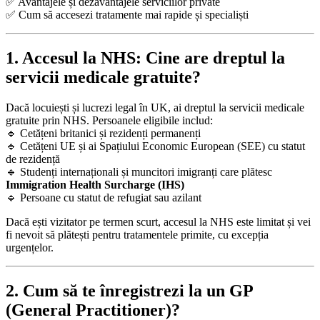
✅ Avantajele și dezavantajele serviciilor private
✅ Cum să accesezi tratamente mai rapide și specialiști
1. Accesul la NHS: Cine are dreptul la
servicii medicale gratuite?
Dacă locuiești și lucrezi legal în UK, ai dreptul la servicii medicale
gratuite prin NHS. Persoanele eligibile includ:
🔹 Cetățeni britanici și rezidenți permanenți
🔹 Cetățeni UE și ai Spațiului Economic European (SEE) cu statut
de rezidență
🔹 Studenți internaționali și muncitori imigranți care plătesc
Immigration Health Surcharge (IHS)
🔹 Persoane cu statut de refugiat sau azilant
Dacă ești vizitator pe termen scurt, accesul la NHS este limitat și vei
fi nevoit să plătești pentru tratamentele primite, cu excepția
urgențelor.
2. Cum să te înregistrezi la un GP
(General Practitioner)?