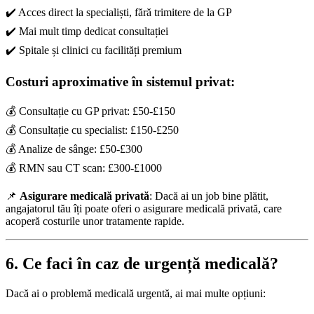
✔️ Acces direct la specialiști, fără trimitere de la GP
✔️ Mai mult timp dedicat consultației
✔️ Spitale și clinici cu facilități premium
Costuri aproximative în sistemul privat:
💰 Consultație cu GP privat: £50-£150
💰 Consultație cu specialist: £150-£250
💰 Analize de sânge: £50-£300
💰 RMN sau CT scan: £300-£1000
📌
Asigurare medicală privată
: Dacă ai un job bine plătit,
angajatorul tău îți poate oferi o asigurare medicală privată, care
acoperă costurile unor tratamente rapide.
6. Ce faci în caz de urgență medicală?
Dacă ai o problemă medicală urgentă, ai mai multe opțiuni: