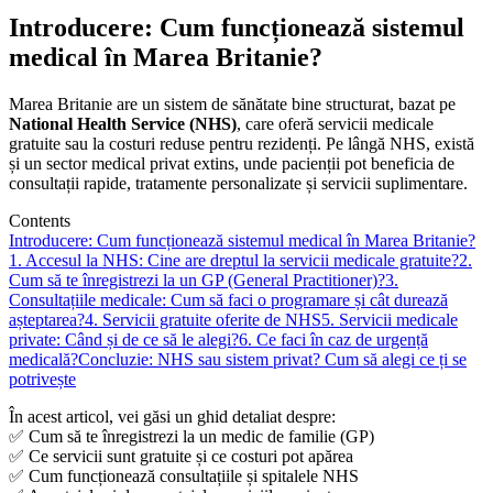
Introducere: Cum funcționează sistemul
medical în Marea Britanie?
Marea Britanie are un sistem de sănătate bine structurat, bazat pe
National Health Service (NHS)
, care oferă servicii medicale
gratuite sau la costuri reduse pentru rezidenți. Pe lângă NHS, există
și un sector medical privat extins, unde pacienții pot beneficia de
consultații rapide, tratamente personalizate și servicii suplimentare.
Contents
Introducere: Cum funcționează sistemul medical în Marea Britanie?
1. Accesul la NHS: Cine are dreptul la servicii medicale gratuite?
2.
Cum să te înregistrezi la un GP (General Practitioner)?
3.
Consultațiile medicale: Cum să faci o programare și cât durează
așteptarea?
4. Servicii gratuite oferite de NHS
5. Servicii medicale
private: Când și de ce să le alegi?
6. Ce faci în caz de urgență
medicală?
Concluzie: NHS sau sistem privat? Cum să alegi ce ți se
potrivește
În acest articol, vei găsi un ghid detaliat despre:
✅ Cum să te înregistrezi la un medic de familie (GP)
✅ Ce servicii sunt gratuite și ce costuri pot apărea
✅ Cum funcționează consultațiile și spitalele NHS