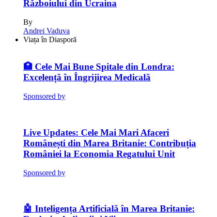
Războiului din Ucraina
By
Andrei Vaduva
Viața în Diasporă
🏥 Cele Mai Bune Spitale din Londra:
Excelență în Îngrijirea Medicală
Sponsored by
Cele Mai Mari Afaceri
Românești din Marea Britanie: Contribuția
României la Economia Regatului Unit
Sponsored by
🤖 Inteligența Artificială în Marea Britanie: