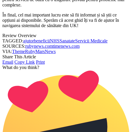
complexe.
În final, cel mai important lucru este să fii informat și să știi ce
opțiuni ai disponibile. Sperăm că acest ghid îți va fi de ajutor în
navigarea sistemului de sănătate din UK!
Review Overview
TAGGED:
ajutor
beneficii
NHS
Sanatate
Servicii Medicale
SOURCES:
rubynews.com
timenews.com
VIA:
ThemeRuby
MarsNews
Share This Article
Email
Copy Link
Print
What do you think?