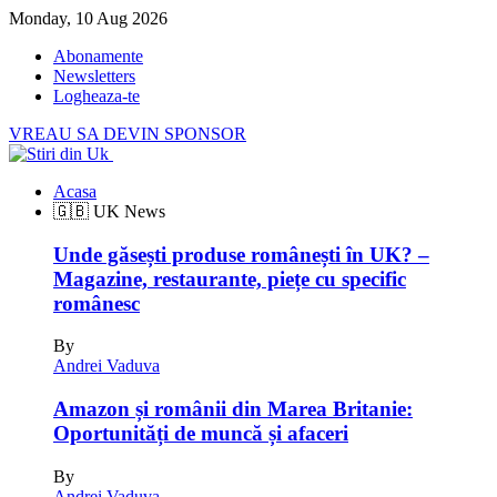
Monday, 10 Aug 2026
Abonamente
Newsletters
Logheaza-te
VREAU SA DEVIN SPONSOR
Acasa
🇬🇧 UK News
Unde găsești produse românești în UK? –
Magazine, restaurante, piețe cu specific
românesc
By
Andrei Vaduva
Amazon și românii din Marea Britanie:
Oportunități de muncă și afaceri
By
Andrei Vaduva