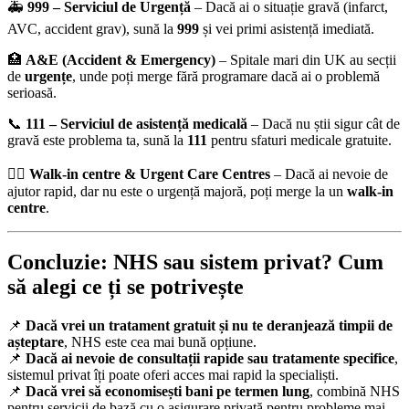
🚑
999 – Serviciul de Urgență
– Dacă ai o situație gravă (infarct,
AVC, accident grav), sună la
999
și vei primi asistență imediată.
🏥
A&E (Accident & Emergency)
– Spitale mari din UK au secții
de
urgențe
, unde poți merge fără programare dacă ai o problemă
serioasă.
📞
111 – Serviciul de asistență medicală
– Dacă nu știi sigur cât de
gravă este problema ta, sună la
111
pentru sfaturi medicale gratuite.
👩‍⚕️
Walk-in centre & Urgent Care Centres
– Dacă ai nevoie de
ajutor rapid, dar nu este o urgență majoră, poți merge la un
walk-in
centre
.
Concluzie: NHS sau sistem privat? Cum
să alegi ce ți se potrivește
📌
Dacă vrei un tratament gratuit și nu te deranjează timpii de
așteptare
, NHS este cea mai bună opțiune.
📌
Dacă ai nevoie de consultații rapide sau tratamente specifice
,
sistemul privat îți poate oferi acces mai rapid la specialiști.
📌
Dacă vrei să economisești bani pe termen lung
, combină NHS
pentru servicii de bază cu o asigurare privată pentru probleme mai