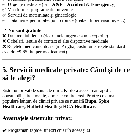
✅ Urgențe medicale (prin
A&E – Accident & Emergency
)
✅ Vaccinuri și programe de prevenție
✅ Servicii de maternitate și ginecologie
✅ Tratamente pentru afecțiuni cronice (diabet, hipertensiune, etc.)
📌
Nu sunt gratuite:
❌ Tratamentul dentar (doar unele urgențe sunt acoperite)
❌ Ochelari, lentile de contact și alte dispozitive medicale
❌ Rețetele medicamentoase (în Anglia, costul unei rețete standard
este de ~9.65 lire per medicament)
5. Servicii medicale private: Când și de ce
să le alegi?
Sistemul privat de sănătate din UK oferă acces mai rapid la
consultații și tratamente, dar este contra cost. Printre cele mai
populare lanțuri de clinici private se numără
Bupa, Spire
Healthcare, Nuffield Health și HCA Healthcare
.
Avantajele sistemului privat:
✔️ Programări rapide, uneori chiar în aceeași zi