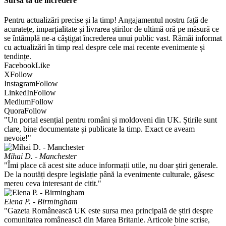
Sursa ta de încredere
Pentru actualizări precise și la timp! Angajamentul nostru față de
acuratețe, imparțialitate și livrarea știrilor de ultimă oră pe măsură ce
se întâmplă ne-a câștigat încrederea unui public vast. Rămâi informat
cu actualizări în timp real despre cele mai recente evenimente și
tendințe.
Facebook
Like
X
Follow
Instagram
Follow
LinkedIn
Follow
Medium
Follow
Quora
Follow
"Un portal esențial pentru români și moldoveni din UK. Știrile sunt
clare, bine documentate și publicate la timp. Exact ce aveam
nevoie!"
Mihai D. - Manchester
"Îmi place că acest site aduce informații utile, nu doar știri generale.
De la noutăți despre legislație până la evenimente culturale, găsesc
mereu ceva interesant de citit."
Elena P. - Birmingham
"Gazeta Românească UK este sursa mea principală de știri despre
comunitatea românească din Marea Britanie. Articole bine scrise,