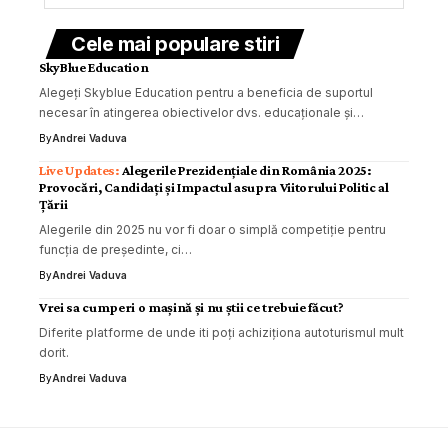
Cele mai populare stiri
SkyBlue Education
Alegeți Skyblue Education pentru a beneficia de suportul
necesar în atingerea obiectivelor dvs. educaționale și…
By
Andrei Vaduva
Alegerile Prezidențiale din România 2025:
Provocări, Candidați și Impactul asupra Viitorului Politic al
Țării
Alegerile din 2025 nu vor fi doar o simplă competiție pentru
funcția de președinte, ci…
By
Andrei Vaduva
Vrei sa cumperi o mașină și nu știi ce trebuie făcut?
Diferite platforme de unde iti poți achiziționa autoturismul mult
dorit.
By
Andrei Vaduva