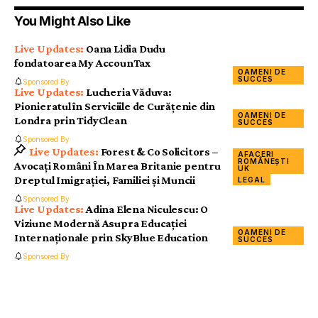
You Might Also Like
Oana Lidia Dudu
fondatoarea My AccounTax
OAMENI DE
SUCCES
Sponsored By
Lucheria Văduva:
Pionieratul în Serviciile de Curățenie din
OAMENI DE
Londra prin TidyClean
SUCCES
Sponsored By
Forest & Co Solicitors –
AFACERI
ROMÂNEȘTI
Avocați Români În Marea Britanie pentru
UK
Dreptul Imigrației, Familiei și Muncii
LEGAL
Sponsored By
Adina Elena Niculescu: O
Viziune Modernă Asupra Educației
OAMENI DE
Internaționale prin SkyBlue Education
SUCCES
Sponsored By