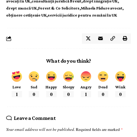
avocați în UK
consultanță juridică Brexit
drept imigrație UK
drept muncă UK
Forest & Co Solicitors
Mihaela Pădure avocat
obținere cetățenie UK
servicii juridice pentru români în UK
What do you think?
Love
Sad
Happy
Sleepy
Angry
Dead
Wink
1
0
0
0
1
0
0
Leave a Comment
Your email address will not be published.
Required fields are marked
*