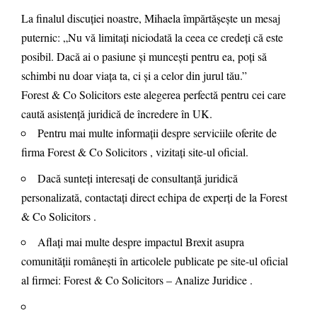
La finalul discuției noastre, Mihaela împărtășește un mesaj
puternic: „Nu vă limitați niciodată la ceea ce credeți că este
posibil. Dacă ai o pasiune și muncești pentru ea, poți să
schimbi nu doar viața ta, ci și a celor din jurul tău.”
Forest & Co Solicitors
este alegerea perfectă pentru cei care
caută asistență juridică de încredere în UK.
Pentru mai multe informații despre serviciile oferite de
firma
Forest & Co Solicitors
, vizitați site-ul oficial.
Dacă sunteți interesați de consultanță juridică
personalizată, contactați direct echipa de experți de la
Forest
& Co Solicitors
.
Aflați mai multe despre impactul Brexit asupra
comunității românești în articolele publicate pe site-ul oficial
al firmei:
Forest & Co Solicitors – Analize Juridice
.