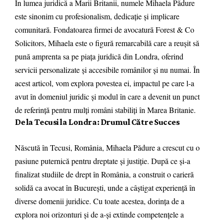
În lumea juridică a Marii Britanii, numele Mihaela Pădure
este sinonim cu profesionalism, dedicație și implicare
comunitară. Fondatoarea firmei de avocatură
Forest & Co
Solicitors
, Mihaela este o figură remarcabilă care a reușit să
pună amprenta sa pe piața juridică din Londra, oferind
servicii personalizate și accesibile românilor și nu numai. În
acest articol, vom explora povestea ei, impactul pe care l-a
avut în domeniul juridic și modul în care a devenit un punct
de referință pentru mulți români stabiliți în Marea Britanie.
De la Tecusi la Londra: Drumul Către Succes
Născută în Tecusi, România, Mihaela Pădure a crescut cu o
pasiune puternică pentru dreptate și justiție. După ce și-a
finalizat studiile de drept în România, a construit o carieră
solidă ca avocat în București, unde a câștigat experiență în
diverse domenii juridice. Cu toate acestea, dorința de a
explora noi orizonturi și de a-și extinde competențele a