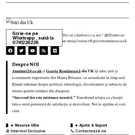
Scrie-ne pe
Vrei să colaborezi cu noi? 📧 Trimite-ne
Whatsapp , sună la
un mesaj!contact@gazetaromaneasca.uk
0741226226
Despre NOI
Anunturi24.co.uk
Gazeta Românească
din UK
și
îți aduc știri și
evenimente importante din Marea Britanie, cu actualizări în timp real.
Rămâi informat despre politică, tehnologie, divertisment și subiecte de
interes pentru românii din diaspora.
“Succesul tău este misiunea noastră.”
Transformă relația cu clienții
într-o sursă puternică de satisfacție și dezvoltare. Noi te ajutăm să vezi
cum.
🔹 Resurse Utile
🔹 Ajutor & Suport
🎤 Interviuri Exclusive
📞 Contactează-ne