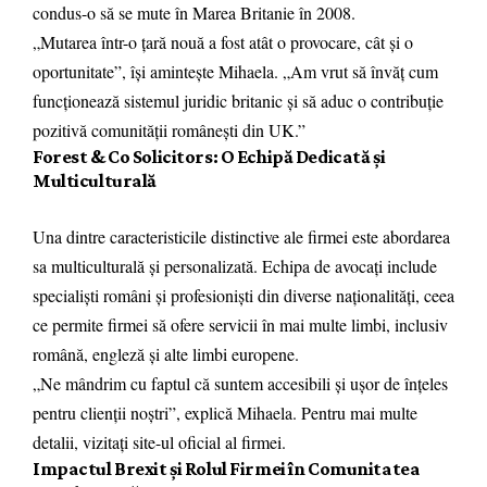
condus-o să se mute în Marea Britanie în 2008.
„Mutarea într-o țară nouă a fost atât o provocare, cât și o
oportunitate”, își amintește Mihaela. „Am vrut să învăț cum
funcționează sistemul juridic britanic și să aduc o contribuție
pozitivă comunității românești din UK.”
Forest & Co Solicitors: O Echipă Dedicată și
Multiculturală
Una dintre caracteristicile distinctive ale firmei este abordarea
sa multiculturală și personalizată. Echipa de avocați include
specialiști români și profesioniști din diverse naționalități, ceea
ce permite firmei să ofere servicii în mai multe limbi, inclusiv
română, engleză și alte limbi europene.
„Ne mândrim cu faptul că suntem accesibili și ușor de înțeles
pentru clienții noștri”, explică Mihaela. Pentru mai multe
detalii, vizitați
site-ul oficial al firmei
.
Impactul Brexit și Rolul Firmei în Comunitatea