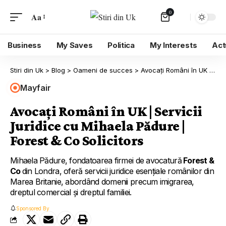
0
Aa
Business
My Saves
Politica
My Interests
Act
Stiri din Uk
>
Blog
>
Oameni de succes
>
Avocați Români în UK | Servicii Juridice cu Mihaela Pădure | Forest & Co Solicitors
Mayfair
Avocați Români în UK | Servicii
Juridice cu Mihaela Pădure |
Forest & Co Solicitors
Mihaela Pădure, fondatoarea firmei de avocatură
Forest &
Co
din Londra, oferă servicii juridice esențiale românilor din
Marea Britanie, abordând domenii precum imigrarea,
dreptul comercial și dreptul familiei.
Sponsored By