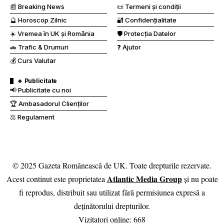
📰 Breaking News
📜 Termeni și condiții
🔮 Horoscop Zilnic
🔐 Confidențialitate
☀️ Vremea în UK și România
🛡️ Protecția Datelor
🚗 Trafic & Drumuri
❓ Ajutor
💰 Curs Valutar
🔹 Publicitate
📢 Publicitate cu noi
🏆 Ambasadorul Clienților
⚖️ Regulament
© 2025 Gazeta Românească de UK. Toate drepturile rezervate.
Atlantic Media Group
Acest continut este proprietatea
și nu poate
fi reprodus, distribuit sau utilizat fără permisiunea expresă a
deținătorului drepturilor.
Vizitatori online:
668