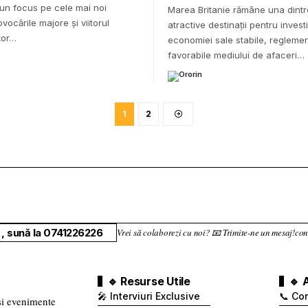
 un focus pe cele mai noi
Marea Britanie rămâne una dintr
ovocările majore și viitorul
atractive destinații pentru investiț
tor…
economiei sale stabile, reglemen
favorabile mediului de afaceri…
1
2
, sună la 0741226226
Vrei să colaborezi cu noi? 📧 Trimite-ne un mesaj!
🔹 Resurse Utile
🔹 
🎤 Interviuri Exclusive
📞 Co
 și evenimente