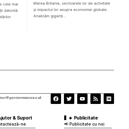
Marea Britanie, sectoarele lor de activitate
e cele mai
și impactul lor asupra economiei globale.
ii datorită
Analizăm giganți…
tărilor
contact@gazetaromaneasca.uk
Ajutor & Suport
🔹 Publicitate
ntactează-ne
📢 Publicitate cu noi