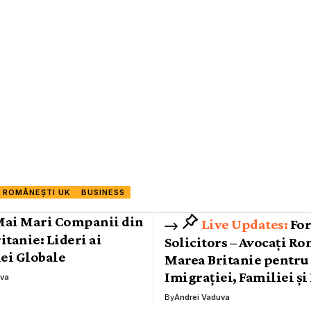
I ROMÂNEȘTI UK
BUSINESS
Mai Mari Companii din
For
itanie: Lideri ai
Solicitors – Avocați R
ei Globale
Marea Britanie pentru
Imigrației, Familiei ș
uva
By
Andrei Vaduva