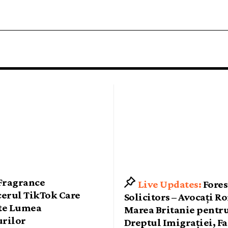
 Fragrance
Fores
cerul TikTok Care
Solicitors – Avocați R
te Lumea
Marea Britanie pentr
rilor
Dreptul Imigrației, F