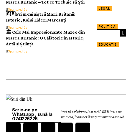
Marea Britanie – Tot ce Trebuie să Știi
LEGAL
Sponsored By
🇬🇧 Prim-miniștrii Marii Britanii:
Istorie, Rol și Lideri Marcanți
POLITICA
Sponsored By
🏛️ Cele Mai Impresionante Muzee din
Marea Britanie: O Călătorie în Istorie,
Artă și Știință
EDUCATIE
Sponsored By
Scrie-ne pe
Vrei să colaborezi cu noi? 📧 Trimite-ne
Whatsapp , sună la
un mesaj!contact@gazetaromaneasca.uk
0741226226