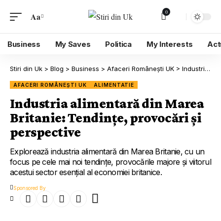
0
Aa
Business
My Saves
Politica
My Interests
Act
Stiri din Uk
>
Blog
>
Business
>
Afaceri Românești UK
>
Industria alimentară din Marea Britanie: Tendințe, provocări și perspective
AFACERI ROMÂNEȘTI UK
ALIMENTATIE
Industria alimentară din Marea
Britanie: Tendințe, provocări și
perspective
Explorează industria alimentară din Marea Britanie, cu un
focus pe cele mai noi tendințe, provocările majore și viitorul
acestui sector esențial al economiei britanice.
Sponsored By