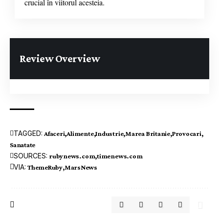
crucial în viitorul acesteia.
Review Overview
TAGGED:
Afaceri
Alimente
Industrie
Marea Britanie
Provocari
Sanatate
SOURCES:
rubynews.com
timenews.com
VIA:
ThemeRuby
MarsNews