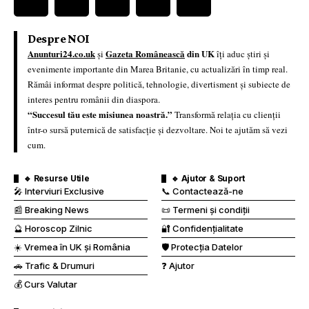
Despre NOI
Anunturi24.co.uk
Gazeta Românească
din UK
și
îți aduc știri și
evenimente importante din Marea Britanie, cu actualizări în timp real.
Rămâi informat despre politică, tehnologie, divertisment și subiecte de
interes pentru românii din diaspora.
“Succesul tău este misiunea noastră.”
Transformă relația cu clienții
într-o sursă puternică de satisfacție și dezvoltare. Noi te ajutăm să vezi
cum.
🔹 Resurse Utile
🔹 Ajutor & Suport
🎤 Interviuri Exclusive
📞 Contactează-ne
📰 Breaking News
📜 Termeni și condiții
🔮 Horoscop Zilnic
🔐 Confidențialitate
☀️ Vremea în UK și România
🛡️ Protecția Datelor
🚗 Trafic & Drumuri
❓ Ajutor
💰 Curs Valutar