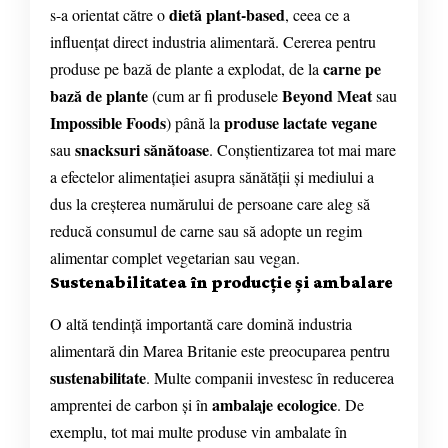
dietă plant-based
s-a orientat către o
, ceea ce a
influențat direct industria alimentară. Cererea pentru
carne pe
produse pe bază de plante a explodat, de la
bază de plante
Beyond Meat
(cum ar fi produsele
sau
Impossible Foods
produse lactate vegane
) până la
snacksuri sănătoase
sau
. Conștientizarea tot mai mare
a efectelor alimentației asupra sănătății și mediului a
dus la creșterea numărului de persoane care aleg să
reducă consumul de carne sau să adopte un regim
alimentar complet vegetarian sau vegan.
Sustenabilitatea în producție și ambalare
O altă tendință importantă care domină industria
alimentară din Marea Britanie este preocuparea pentru
sustenabilitate
. Multe companii investesc în reducerea
ambalaje ecologice
amprentei de carbon și în
. De
exemplu, tot mai multe produse vin ambalate în