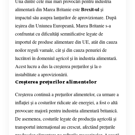
Una dintre cele mai mari provocări pentru industria
Brexit-ul
alimentară din Marea Britanie este
și
impactul său asupra lanțurilor de aprovizionare. După
ieșirea din Uniunea Europeană, Marea Britanie s-a
confruntat cu dificultăți semnificative legate de
importul de produse alimentare din UE, atât din cauza
noilor reguli vamale, cât și din cauza penuriei de
lucrători în domeniul agricol și în industria alimentară.
Acest lucru a dus la creșterea prețurilor și la o
instabilitate a aprovizionării.
Creșterea prețurilor alimentelor
Creșterea continuă a prețurilor alimentelor, ca urmare a
inflației și a costurilor ridicate ale energiei, a fost o altă
provocare majoră pentru industria alimentară britanică.
De asemenea, costurile legate de producția agricolă și
transportul internațional au crescut, afectând prețurile
produselor alimentare pe rafturile magazinelor. Această