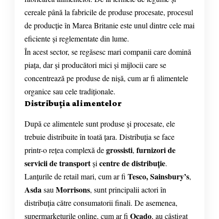
cereale până la fabricile de produse procesate, procesul
de producție în Marea Britanie este unul dintre cele mai
eficiente și reglementate din lume.
În acest sector, se regăsesc mari companii care domină
piața, dar și producători mici și mijlocii care se
concentrează pe produse de nișă, cum ar fi alimentele
organice sau cele tradiționale.
Distribuția alimentelor
După ce alimentele sunt produse și procesate, ele
trebuie distribuite în toată țara. Distribuția se face
grossisti
furnizori de
printr-o rețea complexă de
,
servicii de transport
centre de distribuție
și
.
Tesco, Sainsbury’s
Lanțurile de retail mari, cum ar fi
,
Asda
Morrisons
sau
, sunt principalii actori în
distribuția către consumatorii finali. De asemenea,
Ocado
supermarketurile online, cum ar fi
, au câștigat