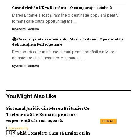
Costul vieții în UK vs România – O comparație detaliată
Marea Britanie a fost și rămâne o destinație populară pentru
românii care caută oportunități mai…
By
Andrei Vaduva
📚 Cursuri pentru românii din Marea Britanie: Oportunități
de Educație și Perfecționare
Descoperă cele mai bune cursuri pentru românii din Marea
Britanie! De la calificări profesionale la…
By
Andrei Vaduva
You Might Also Like
Sistemul Juridic din Marea Britanie: Ce
Trebuie să Știe Românii pentru o
experiență cât mai ușoară.
LEGAL
Sponsored By
🇬🇧 Ghid Complet: Cum să Emigrezi în