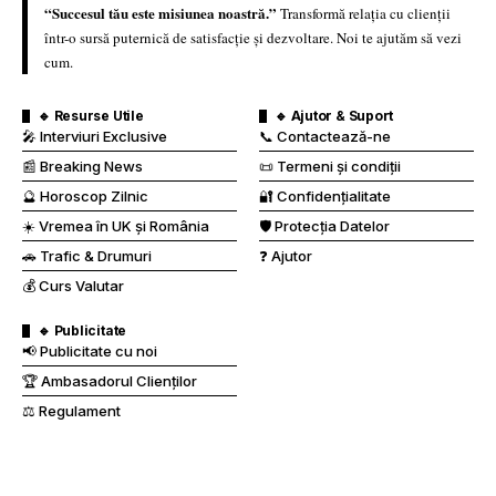
“Succesul tău este misiunea noastră.”
Transformă relația cu clienții
într-o sursă puternică de satisfacție și dezvoltare. Noi te ajutăm să vezi
cum.
🔹 Resurse Utile
🔹 Ajutor & Suport
🎤 Interviuri Exclusive
📞 Contactează-ne
📰 Breaking News
📜 Termeni și condiții
🔮 Horoscop Zilnic
🔐 Confidențialitate
☀️ Vremea în UK și România
🛡️ Protecția Datelor
🚗 Trafic & Drumuri
❓ Ajutor
💰 Curs Valutar
🔹 Publicitate
📢 Publicitate cu noi
🏆 Ambasadorul Clienților
⚖️ Regulament