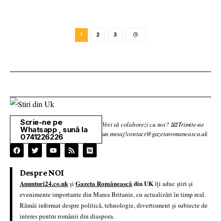
1
2
3
Scrie-ne pe
Vrei să colaborezi cu noi? 📧 Trimite-ne
Whatsapp , sună la
un mesaj!contact@gazetaromaneasca.uk
0741226226
Despre NOI
Anunturi24.co.uk
Gazeta Românească
din UK
și
îți aduc știri și
evenimente importante din Marea Britanie, cu actualizări în timp real.
Rămâi informat despre politică, tehnologie, divertisment și subiecte de
interes pentru românii din diaspora.