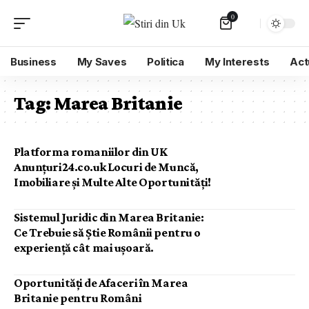
0
Business
My Saves
Politica
My Interests
Act
Tag:
Marea Britanie
Platforma romaniilor din UK
Anunțuri24.co.uk Locuri de Muncă,
Imobiliare și Multe Alte Oportunități!
Sistemul Juridic din Marea Britanie:
Ce Trebuie să Știe Românii pentru o
experiență cât mai ușoară.
Oportunități de Afaceri în Marea
Britanie pentru Români