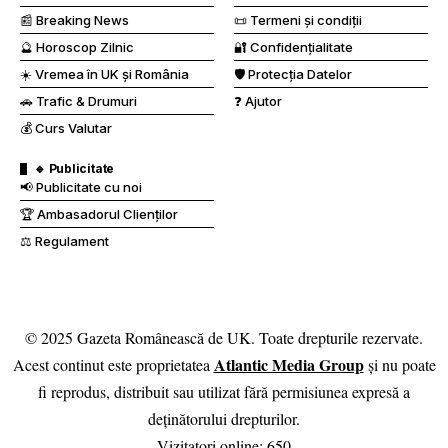
📰 Breaking News
📜 Termeni și condiții
🔮 Horoscop Zilnic
🔐 Confidențialitate
☀️ Vremea în UK și România
🛡️ Protecția Datelor
🚗 Trafic & Drumuri
❓ Ajutor
💰 Curs Valutar
🔹 Publicitate
📢 Publicitate cu noi
🏆 Ambasadorul Clienților
⚖️ Regulament
© 2025 Gazeta Românească de UK. Toate drepturile rezervate.
Atlantic Media Group
Acest continut este proprietatea
și nu poate
fi reprodus, distribuit sau utilizat fără permisiunea expresă a
deținătorului drepturilor.
Vizitatori online:
650