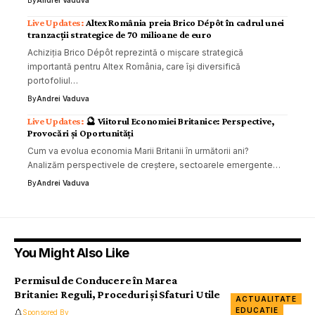
Altex România preia Brico Dépôt în cadrul unei
tranzacții strategice de 70 milioane de euro
Achiziția Brico Dépôt reprezintă o mișcare strategică
importantă pentru Altex România, care își diversifică
portofoliul…
By
Andrei Vaduva
🔮 Viitorul Economiei Britanice: Perspective,
Provocări și Oportunități
Cum va evolua economia Marii Britanii în următorii ani?
Analizăm perspectivele de creștere, sectoarele emergente…
By
Andrei Vaduva
You Might Also Like
Permisul de Conducere în Marea
Britanie: Reguli, Proceduri și Sfaturi Utile
ACTUALITATE
EDUCATIE
Sponsored By