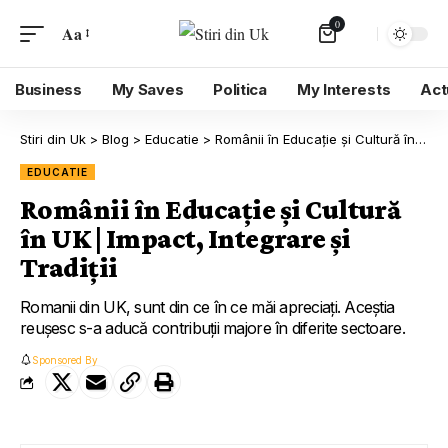
0
Aa
Business
My Saves
Politica
My Interests
Act
Stiri din Uk
>
Blog
>
Educatie
>
Românii în Educație și Cultură în UK | Impact, Integrare și Tradiții
EDUCATIE
Românii în Educație și Cultură
în UK | Impact, Integrare și
Tradiții
Romanii din UK, sunt din ce în ce măi apreciați. Aceștia
reușesc s-a aducă contribuții majore în diferite sectoare.
Sponsored By