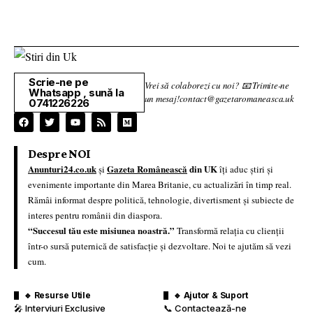
Scrie-ne pe
Vrei să colaborezi cu noi? 📧 Trimite-ne
Whatsapp , sună la
un mesaj!contact@gazetaromaneasca.uk
0741226226
Despre NOI
Anunturi24.co.uk
Gazeta Românească
din UK
și
îți aduc știri și
evenimente importante din Marea Britanie, cu actualizări în timp real.
Rămâi informat despre politică, tehnologie, divertisment și subiecte de
interes pentru românii din diaspora.
“Succesul tău este misiunea noastră.”
Transformă relația cu clienții
într-o sursă puternică de satisfacție și dezvoltare. Noi te ajutăm să vezi
cum.
🔹 Resurse Utile
🔹 Ajutor & Suport
🎤 Interviuri Exclusive
📞 Contactează-ne