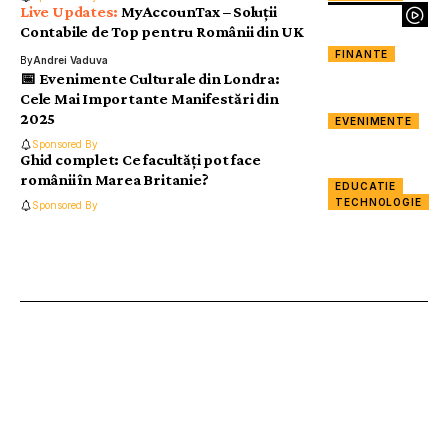
MyAccounTax – Soluții
Contabile de Top pentru Românii din UK
FINANTE
By
Andrei Vaduva
📅 Evenimente Culturale din Londra:
Cele Mai Importante Manifestări din
2025
EVENIMENTE
Sponsored By
Ghid complet: Ce facultăți pot face
românii în Marea Britanie?
EDUCATIE
TECHNOLOGIE
Sponsored By