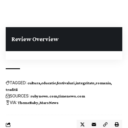
Review Overview
TAGGED:
cultura
educatie
festivaluri
integritate
romania
traditii
SOURCES:
rubynews.com
timenews.com
VIA:
ThemeRuby
MarsNews