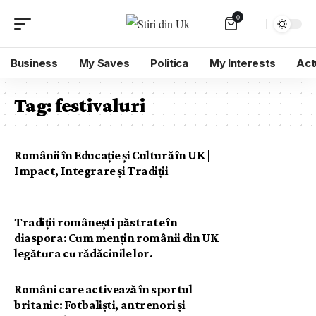
0
Business
My Saves
Politica
My Interests
Act
Tag:
festivaluri
Românii în Educație și Cultură în UK |
Impact, Integrare și Tradiții
Tradiții românești păstrate în
diaspora: Cum mențin românii din UK
legătura cu rădăcinile lor.
Români care activează în sportul
britanic: Fotbaliști, antrenori și