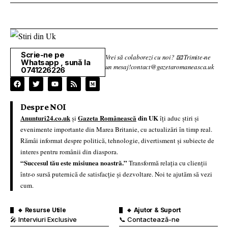
Scrie-ne pe
Vrei să colaborezi cu noi? 📧 Trimite-ne
Whatsapp , sună la
un mesaj!contact@gazetaromaneasca.uk
0741226226
Despre NOI
Anunturi24.co.uk
Gazeta Românească
din UK
și
îți aduc știri și
evenimente importante din Marea Britanie, cu actualizări în timp real.
Rămâi informat despre politică, tehnologie, divertisment și subiecte de
interes pentru românii din diaspora.
“Succesul tău este misiunea noastră.”
Transformă relația cu clienții
într-o sursă puternică de satisfacție și dezvoltare. Noi te ajutăm să vezi
cum.
🔹 Resurse Utile
🔹 Ajutor & Suport
🎤 Interviuri Exclusive
📞 Contactează-ne