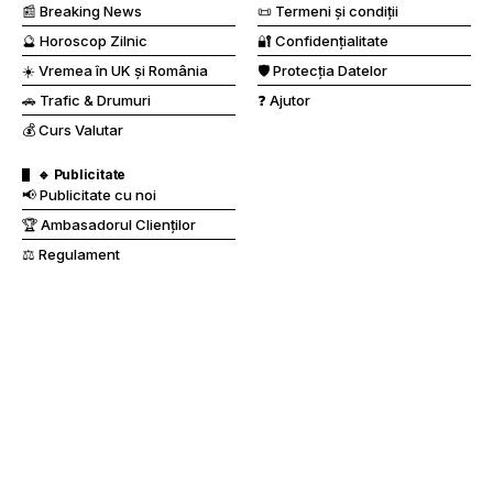
📰 Breaking News
📜 Termeni și condiții
🔮 Horoscop Zilnic
🔐 Confidențialitate
☀️ Vremea în UK și România
🛡️ Protecția Datelor
🚗 Trafic & Drumuri
❓ Ajutor
💰 Curs Valutar
🔹 Publicitate
📢 Publicitate cu noi
🏆 Ambasadorul Clienților
⚖️ Regulament
© 2025 Gazeta Românească de UK. Toate drepturile rezervate.
Atlantic Media Group
Acest continut este proprietatea
și nu poate
fi reprodus, distribuit sau utilizat fără permisiunea expresă a
deținătorului drepturilor.
Vizitatori online:
900