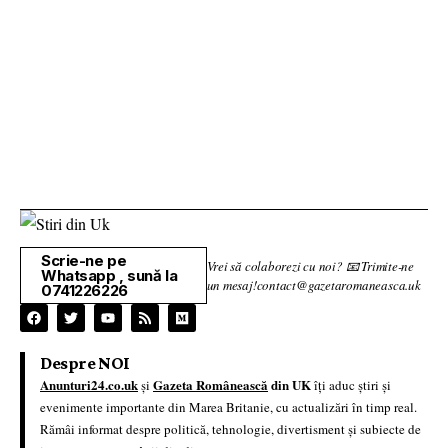
Scrie-ne pe
Vrei să colaborezi cu noi? 📧 Trimite-ne
Whatsapp , sună la
un mesaj!contact@gazetaromaneasca.uk
0741226226
Despre NOI
Anunturi24.co.uk
Gazeta Românească
din UK
și
îți aduc știri și
evenimente importante din Marea Britanie, cu actualizări în timp real.
Rămâi informat despre politică, tehnologie, divertisment și subiecte de