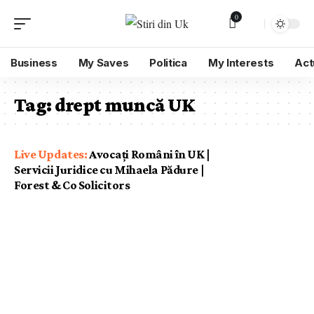
0
Business
My Saves
Politica
My Interests
Act
Tag:
drept muncă UK
Avocați Români în UK |
Servicii Juridice cu Mihaela Pădure |
Forest & Co Solicitors