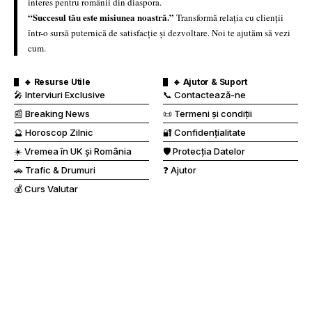
interes pentru românii din diaspora.
“Succesul tău este misiunea noastră.”
Transformă relația cu clienții
într-o sursă puternică de satisfacție și dezvoltare. Noi te ajutăm să vezi
cum.
🔹 Resurse Utile
🔹 Ajutor & Suport
🎤 Interviuri Exclusive
📞 Contactează-ne
📰 Breaking News
📜 Termeni și condiții
🔮 Horoscop Zilnic
🔐 Confidențialitate
☀️ Vremea în UK și România
🛡️ Protecția Datelor
🚗 Trafic & Drumuri
❓ Ajutor
💰 Curs Valutar
🔹 Publicitate
📢 Publicitate cu noi
🏆 Ambasadorul Clienților
⚖️ Regulament