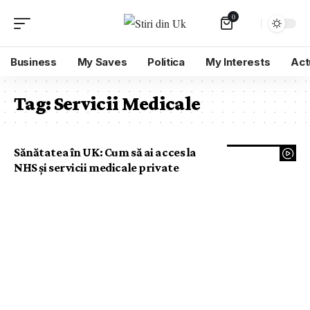
0
Business
My Saves
Politica
My Interests
Act
Tag:
Servicii Medicale
Sănătatea în UK: Cum să ai acces la
NHS și servicii medicale private