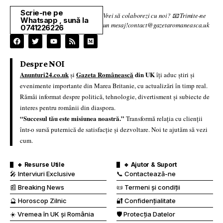
Scrie-ne pe
Vrei să colaborezi cu noi? 📧 Trimite-ne
Whatsapp , sună la
un mesaj!contact@gazetaromaneasca.uk
0741226226
Despre NOI
Anunturi24.co.uk
Gazeta Românească
din UK
și
îți aduc știri și
evenimente importante din Marea Britanie, cu actualizări în timp real.
Rămâi informat despre politică, tehnologie, divertisment și subiecte de
interes pentru românii din diaspora.
“Succesul tău este misiunea noastră.”
Transformă relația cu clienții
într-o sursă puternică de satisfacție și dezvoltare. Noi te ajutăm să vezi
cum.
🔹 Resurse Utile
🔹 Ajutor & Suport
🎤 Interviuri Exclusive
📞 Contactează-ne
📰 Breaking News
📜 Termeni și condiții
🔮 Horoscop Zilnic
🔐 Confidențialitate
☀️ Vremea în UK și România
🛡️ Protecția Datelor