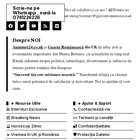
Scrie-ne pe
Vrei să colaborezi cu noi? 📧 Trimite-ne
Whatsapp , sună la
un mesaj!contact@gazetaromaneasca.uk
0741226226
Despre NOI
Anunturi24.co.uk
Gazeta Românească
din UK
și
îți aduc știri și
evenimente importante din Marea Britanie, cu actualizări în timp real.
Rămâi informat despre politică, tehnologie, divertisment și subiecte de
interes pentru românii din diaspora.
“Succesul tău este misiunea noastră.”
Transformă relația cu clienții
într-o sursă puternică de satisfacție și dezvoltare. Noi te ajutăm să vezi
cum.
🔹 Resurse Utile
🔹 Ajutor & Suport
🎤 Interviuri Exclusive
📞 Contactează-ne
📰 Breaking News
📜 Termeni și condiții
🔮 Horoscop Zilnic
🔐 Confidențialitate
☀️ Vremea în UK și România
🛡️ Protecția Datelor