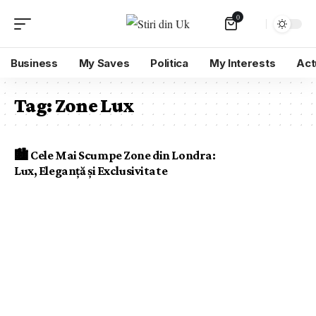
0
Business
My Saves
Politica
My Interests
Act
Tag:
Zone Lux
🏙️ Cele Mai Scumpe Zone din Londra:
Lux, Eleganță și Exclusivitate