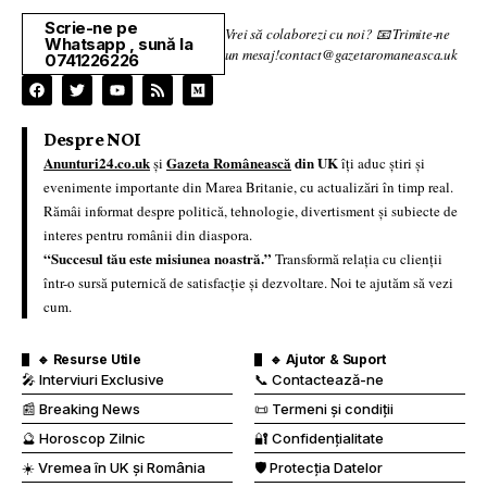
Scrie-ne pe
Vrei să colaborezi cu noi? 📧 Trimite-ne
Whatsapp , sună la
un mesaj!contact@gazetaromaneasca.uk
0741226226
Despre NOI
Anunturi24.co.uk
Gazeta Românească
din UK
și
îți aduc știri și
evenimente importante din Marea Britanie, cu actualizări în timp real.
Rămâi informat despre politică, tehnologie, divertisment și subiecte de
interes pentru românii din diaspora.
“Succesul tău este misiunea noastră.”
Transformă relația cu clienții
într-o sursă puternică de satisfacție și dezvoltare. Noi te ajutăm să vezi
cum.
🔹 Resurse Utile
🔹 Ajutor & Suport
🎤 Interviuri Exclusive
📞 Contactează-ne
📰 Breaking News
📜 Termeni și condiții
🔮 Horoscop Zilnic
🔐 Confidențialitate
☀️ Vremea în UK și România
🛡️ Protecția Datelor