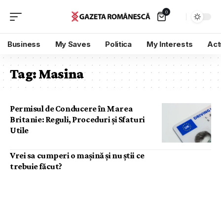
0
Business
My Saves
Politica
My Interests
Act
Tag:
Masina
Permisul de Conducere în Marea
Britanie: Reguli, Proceduri și Sfaturi
Utile
Vrei sa cumperi o mașină și nu știi ce
trebuie făcut?