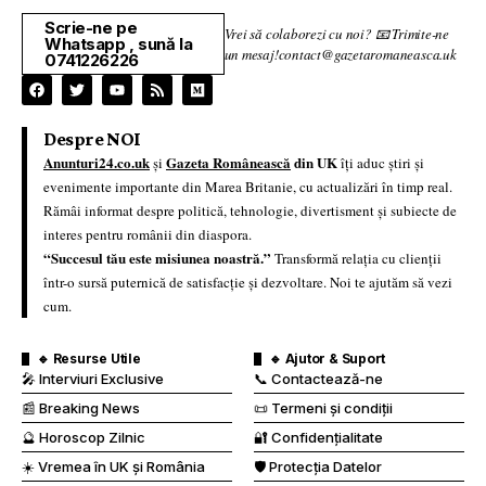
Scrie-ne pe
Vrei să colaborezi cu noi? 📧 Trimite-ne
Whatsapp , sună la
un mesaj!contact@gazetaromaneasca.uk
0741226226
Despre NOI
Anunturi24.co.uk
Gazeta Românească
din UK
și
îți aduc știri și
evenimente importante din Marea Britanie, cu actualizări în timp real.
Rămâi informat despre politică, tehnologie, divertisment și subiecte de
interes pentru românii din diaspora.
“Succesul tău este misiunea noastră.”
Transformă relația cu clienții
într-o sursă puternică de satisfacție și dezvoltare. Noi te ajutăm să vezi
cum.
🔹 Resurse Utile
🔹 Ajutor & Suport
🎤 Interviuri Exclusive
📞 Contactează-ne
📰 Breaking News
📜 Termeni și condiții
🔮 Horoscop Zilnic
🔐 Confidențialitate
☀️ Vremea în UK și România
🛡️ Protecția Datelor