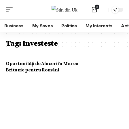
0
Business
My Saves
Politica
My Interests
Act
Tag:
Investeste
Oportunități de Afaceri în Marea
Britanie pentru Români