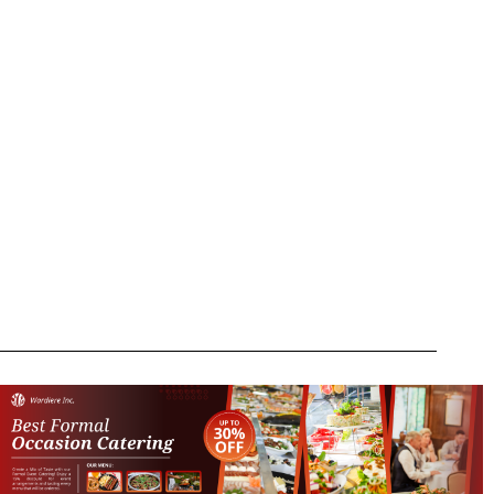
ontact@gazetaromaneasca.uk