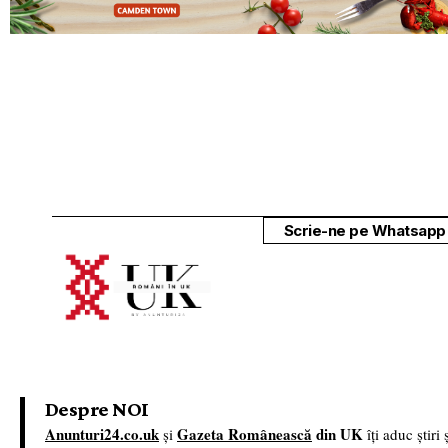
Despre NOI
Anunturi24.co.uk
Gazeta Românească
din UK
și
îți aduc știri
importante din Marea Britanie, cu actualizări în timp real. Rămâi
despre politică, tehnologie, divertisment și subiecte de interes p
din diaspora.
“Succesul tău este misiunea noastră.”
Transformă relația cu clie
sursă puternică de satisfacție și dezvoltare. Noi te ajutăm să vezi
© 2025 Gazeta Românească de UK. Toate d
distrib