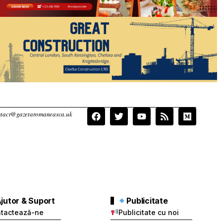
jutor & Suport
Publicitate
tactează-ne
Publicitate cu noi
meni și condiții
Ambasadorul
Clienților
fidențialitate
Regulament
tecția Datelor
tor
ntic Media Group
și nu poate fi reprodus,
turilor.