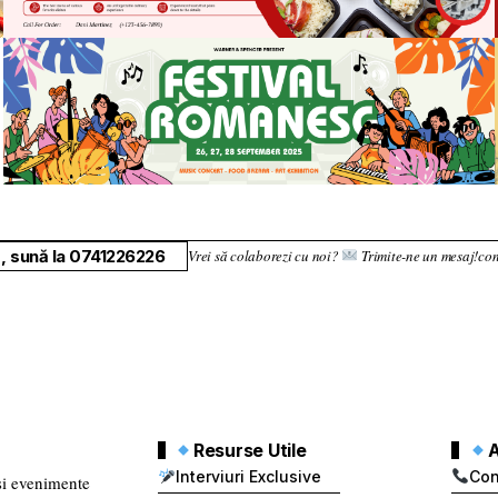
Resurse Utile
A
Interviuri Exclusive
Con
 și evenimente
 informat
Breaking News
Ter
entru românii
Horoscop Zilnic
Con
Vremea în UK și
Pro
nții într-o
România
Aju
 cum.
Trafic & Drumuri
Curs Valutar
Atla
repturile rezervate.
Acest continut este proprietatea
uit sau utilizat fără permisiunea expresă a deținătorului drep