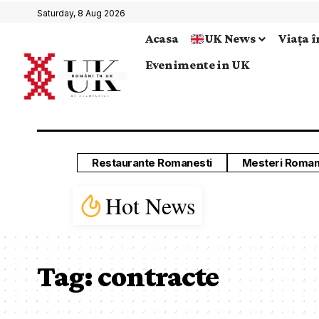
Tag:
contracte
Contabilitatea în
Oportunități d
Marea Britanie: Reguli,
în Marea Brita
Obligații și
pentru Român
Oportunități
De la idee la profit: Op
strategii și sfaturi pra
Tot ce trebuie să știi despre