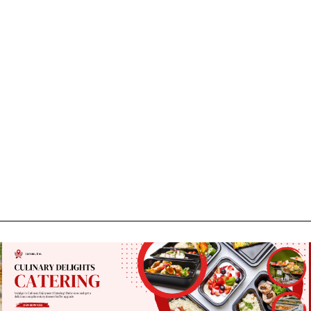
, sună la 0741226226
Vrei să colaborezi cu noi?
Trimite-ne un mesaj!c