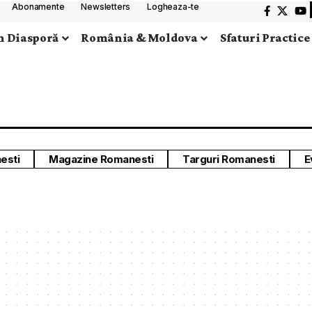
e Afaceri
nie
i
ortunități,
ctice pentru