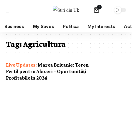
0
Business
My Saves
Politica
My Interests
Act
Tag:
Agricultura
Marea Britanie: Teren
Fertil pentru Afaceri – Oportunități
Profitabile în 2024