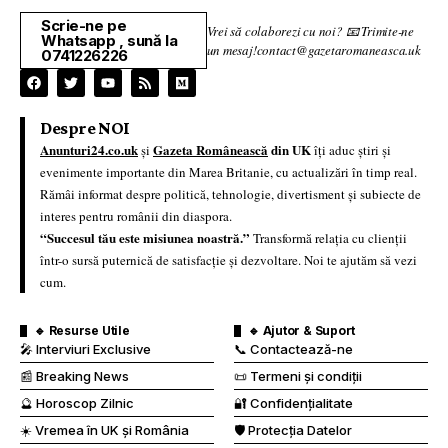
Scrie-ne pe
Vrei să colaborezi cu noi? 📧 Trimite-ne
Whatsapp , sună la
un mesaj!contact@gazetaromaneasca.uk
0741226226
Despre NOI
Anunturi24.co.uk
Gazeta Românească
din UK
și
îți aduc știri și
evenimente importante din Marea Britanie, cu actualizări în timp real.
Rămâi informat despre politică, tehnologie, divertisment și subiecte de
interes pentru românii din diaspora.
“Succesul tău este misiunea noastră.”
Transformă relația cu clienții
într-o sursă puternică de satisfacție și dezvoltare. Noi te ajutăm să vezi
cum.
🔹 Resurse Utile
🔹 Ajutor & Suport
🎤 Interviuri Exclusive
📞 Contactează-ne
📰 Breaking News
📜 Termeni și condiții
🔮 Horoscop Zilnic
🔐 Confidențialitate
☀️ Vremea în UK și România
🛡️ Protecția Datelor