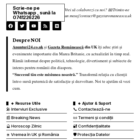
Scrie-ne pe
Vrei să colaborezi cu noi? 📧 Trimite-ne
Whatsapp , sună la
un mesaj!contact@gazetaromaneasca.uk
0741226226
Despre NOI
Anunturi24.co.uk
Gazeta Românească
din UK
și
îți aduc știri și
evenimente importante din Marea Britanie, cu actualizări în timp real.
Rămâi informat despre politică, tehnologie, divertisment și subiecte de
interes pentru românii din diaspora.
“Succesul tău este misiunea noastră.”
Transformă relația cu clienții
într-o sursă puternică de satisfacție și dezvoltare. Noi te ajutăm să vezi
cum.
🔹 Resurse Utile
🔹 Ajutor & Suport
🎤 Interviuri Exclusive
📞 Contactează-ne
📰 Breaking News
📜 Termeni și condiții
🔮 Horoscop Zilnic
🔐 Confidențialitate
☀️ Vremea în UK și România
🛡️ Protecția Datelor