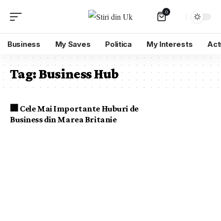
0
Business
My Saves
Politica
My Interests
Act
Tag:
Business Hub
🏢 Cele Mai Importante Huburi de
Business din Marea Britanie