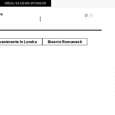
VREAU SA DEVIN SPONSOR
ce
venimente In Londra
Biserici Romanesti