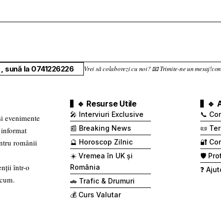
, sună la 0741226226
Vrei să colaborezi cu noi? 📧 Trimite-ne un mesaj!
🔹 Resurse Utile
🔹 
🎤 Interviuri Exclusive
📞 Co
 și evenimente
📰 Breaking News
📜 Ter
 informat
entru românii
🔮 Horoscop Zilnic
🔐 Con
☀️ Vremea în UK și
🛡️ Pr
nții într-o
România
❓ Ajut
 cum.
🚗 Trafic & Drumuri
💰 Curs Valutar