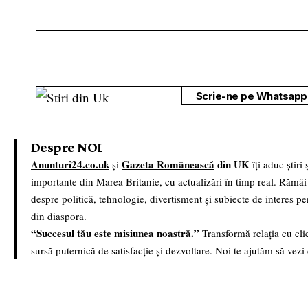
Scrie-ne pe Whatsapp 
Despre NOI
Anunturi24.co.uk
Gazeta Românească
din UK
și
îți aduc știri
importante din Marea Britanie, cu actualizări în timp real. Rămâi
despre politică, tehnologie, divertisment și subiecte de interes p
din diaspora.
“Succesul tău este misiunea noastră.”
Transformă relația cu clie
sursă puternică de satisfacție și dezvoltare. Noi te ajutăm să vezi