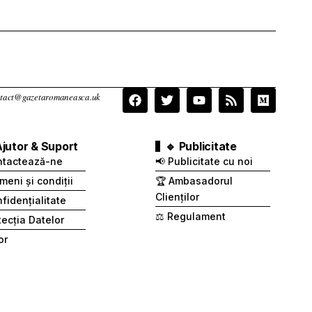
contact@gazetaromaneasca.uk
Ajutor & Suport
🔹 Publicitate
ntactează-ne
📢 Publicitate cu noi
meni și condiții
🏆 Ambasadorul
Clienților
fidențialitate
⚖️ Regulament
otecția Datelor
or