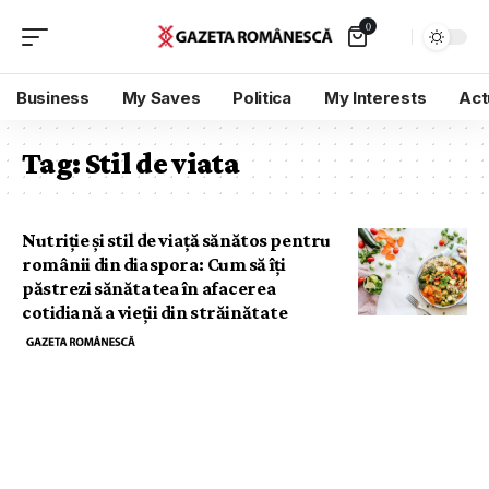
0
Business
My Saves
Politica
My Interests
Act
Tag:
Stil de viata
Nutriție și stil de viață sănătos pentru
românii din diaspora: Cum să îți
păstrezi sănătatea în afacerea
cotidiană a vieții din străinătate