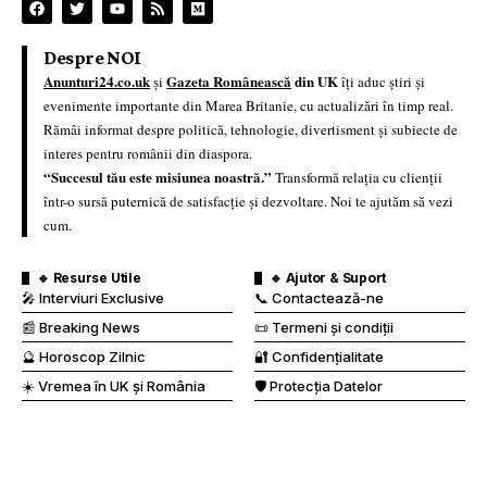
Despre NOI
Anunturi24.co.uk
Gazeta Românească
din UK
și
îți aduc știri și
evenimente importante din Marea Britanie, cu actualizări în timp real.
Rămâi informat despre politică, tehnologie, divertisment și subiecte de
interes pentru românii din diaspora.
“Succesul tău este misiunea noastră.”
Transformă relația cu clienții
într-o sursă puternică de satisfacție și dezvoltare. Noi te ajutăm să vezi
cum.
🔹 Resurse Utile
🔹 Ajutor & Suport
🎤 Interviuri Exclusive
📞 Contactează-ne
📰 Breaking News
📜 Termeni și condiții
🔮 Horoscop Zilnic
🔐 Confidențialitate
☀️ Vremea în UK și România
🛡️ Protecția Datelor
🚗 Trafic & Drumuri
❓ Ajutor
💰 Curs Valutar