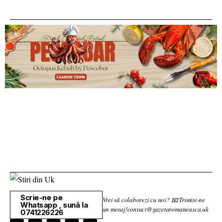
Scrie-ne pe
Vrei să colaborezi cu noi? 📧 Trimite-ne
Whatsapp , sună la
un mesaj!contact@gazetaromaneasca.uk
0741226226