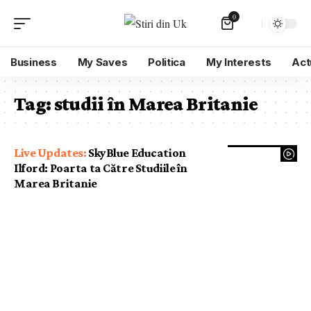
0
Business
My Saves
Politica
My Interests
Act
Tag:
studii în Marea Britanie
SkyBlue Education
Ilford: Poarta ta Către Studiile în
Marea Britanie