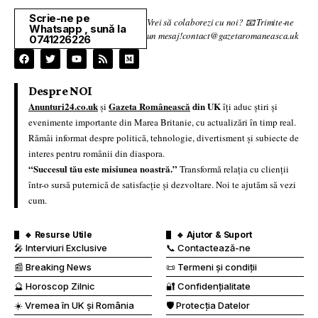
Scrie-ne pe
Vrei să colaborezi cu noi? 📧 Trimite-ne
Whatsapp , sună la
un mesaj!contact@gazetaromaneasca.uk
0741226226
Despre NOI
Anunturi24.co.uk
Gazeta Românească
din UK
și
îți aduc știri și
evenimente importante din Marea Britanie, cu actualizări în timp real.
Rămâi informat despre politică, tehnologie, divertisment și subiecte de
interes pentru românii din diaspora.
“Succesul tău este misiunea noastră.”
Transformă relația cu clienții
într-o sursă puternică de satisfacție și dezvoltare. Noi te ajutăm să vezi
cum.
🔹 Resurse Utile
🔹 Ajutor & Suport
🎤 Interviuri Exclusive
📞 Contactează-ne
📰 Breaking News
📜 Termeni și condiții
🔮 Horoscop Zilnic
🔐 Confidențialitate
☀️ Vremea în UK și România
🛡️ Protecția Datelor