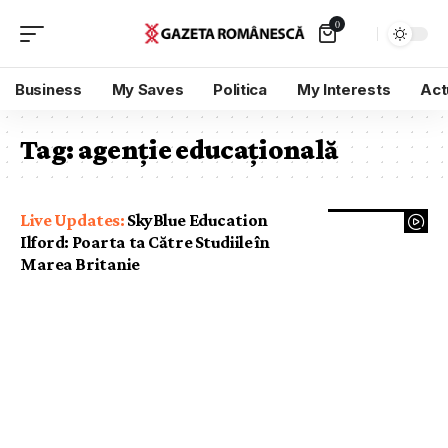
0
Business
My Saves
Politica
My Interests
Act
Tag:
agenție educațională
SkyBlue Education
Ilford: Poarta ta Către Studiile în
Marea Britanie