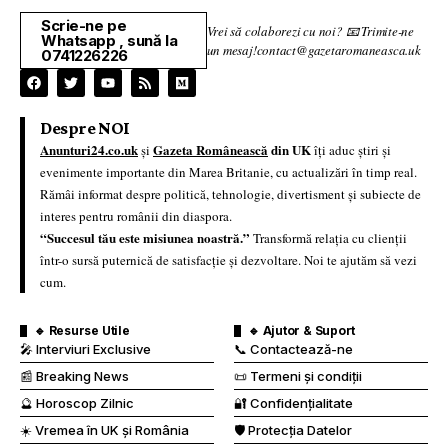
Scrie-ne pe
Vrei să colaborezi cu noi? 📧 Trimite-ne
Whatsapp , sună la
un mesaj!contact@gazetaromaneasca.uk
0741226226
Despre NOI
Anunturi24.co.uk
Gazeta Românească
din UK
și
îți aduc știri și
evenimente importante din Marea Britanie, cu actualizări în timp real.
Rămâi informat despre politică, tehnologie, divertisment și subiecte de
interes pentru românii din diaspora.
“Succesul tău este misiunea noastră.”
Transformă relația cu clienții
într-o sursă puternică de satisfacție și dezvoltare. Noi te ajutăm să vezi
cum.
🔹 Resurse Utile
🔹 Ajutor & Suport
🎤 Interviuri Exclusive
📞 Contactează-ne
📰 Breaking News
📜 Termeni și condiții
🔮 Horoscop Zilnic
🔐 Confidențialitate
☀️ Vremea în UK și România
🛡️ Protecția Datelor