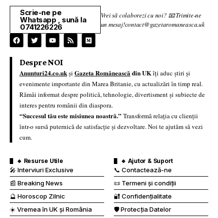
Scrie-ne pe
Vrei să colaborezi cu noi? 📧 Trimite-ne
Whatsapp , sună la
un mesaj!contact@gazetaromaneasca.uk
0741226226
Despre NOI
Anunturi24.co.uk
Gazeta Românească
din UK
și
îți aduc știri și
evenimente importante din Marea Britanie, cu actualizări în timp real.
Rămâi informat despre politică, tehnologie, divertisment și subiecte de
interes pentru românii din diaspora.
“Succesul tău este misiunea noastră.”
Transformă relația cu clienții
într-o sursă puternică de satisfacție și dezvoltare. Noi te ajutăm să vezi
cum.
🔹 Resurse Utile
🔹 Ajutor & Suport
🎤 Interviuri Exclusive
📞 Contactează-ne
📰 Breaking News
📜 Termeni și condiții
🔮 Horoscop Zilnic
🔐 Confidențialitate
☀️ Vremea în UK și România
🛡️ Protecția Datelor