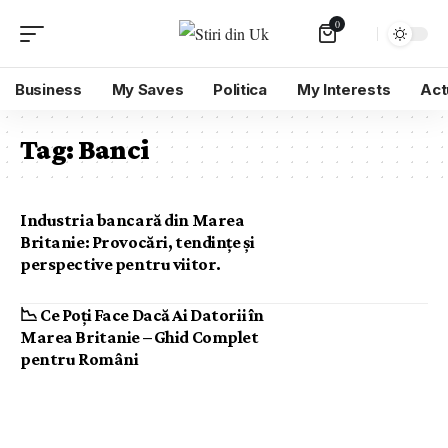
0
Business
My Saves
Politica
My Interests
Act
Tag:
Banci
Industria bancară din Marea
Britanie: Provocări, tendințe și
perspective pentru viitor.
📉 Ce Poți Face Dacă Ai Datorii în
Marea Britanie – Ghid Complet
pentru Români