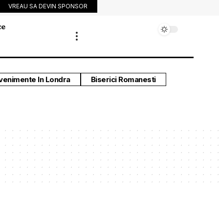
VREAU SA DEVIN SPONSOR
ce
venimente In Londra
Biserici Romanesti