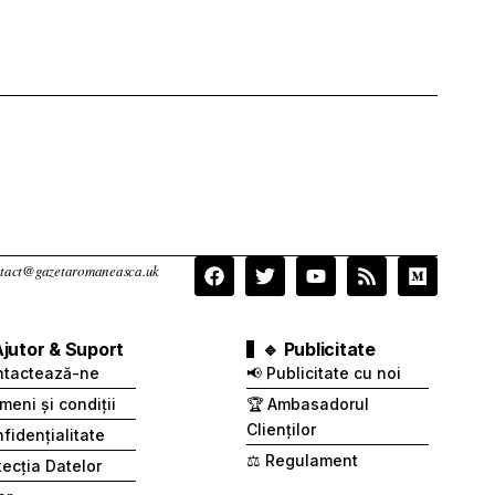
contact@gazetaromaneasca.uk
Ajutor & Suport
🔹 Publicitate
ntactează-ne
📢 Publicitate cu noi
meni și condiții
🏆 Ambasadorul
Clienților
fidențialitate
⚖️ Regulament
otecția Datelor