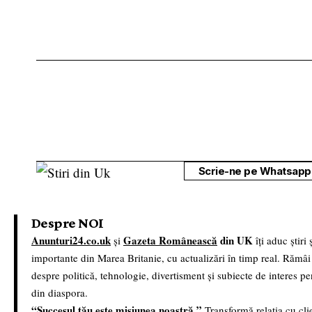
Scrie-ne pe Whatsapp 
Despre NOI
Anunturi24.co.uk
Gazeta Românească
din UK
și
îți aduc știri
importante din Marea Britanie, cu actualizări în timp real. Rămâi
despre politică, tehnologie, divertisment și subiecte de interes p
din diaspora.
“Succesul tău este misiunea noastră.”
Transformă relația cu clie