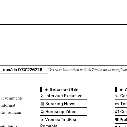
, sună la 0741226226
Vrei să colaborezi cu noi? 📧 Trimite-ne un mesaj!
🔹 Resurse Utile
🔹 
🎤 Interviuri Exclusive
📞 Co
 și evenimente
📰 Breaking News
📜 Ter
 informat
entru românii
🔮 Horoscop Zilnic
🔐 Con
☀️ Vremea în UK și
🛡️ Pr
nții într-o
România