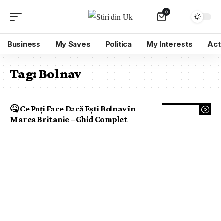
0
Business
My Saves
Politica
My Interests
Act
Tag:
Bolnav
🤒 Ce Poți Face Dacă Ești Bolnav în
Marea Britanie – Ghid Complet