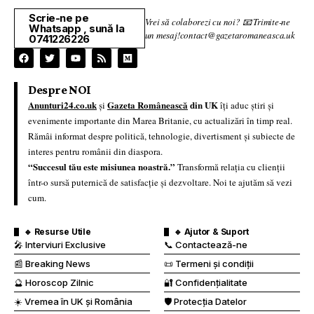
Scrie-ne pe
Vrei să colaborezi cu noi? 📧 Trimite-ne
Whatsapp , sună la
un mesaj!contact@gazetaromaneasca.uk
0741226226
Despre NOI
Anunturi24.co.uk
Gazeta Românească
din UK
și
îți aduc știri și
evenimente importante din Marea Britanie, cu actualizări în timp real.
Rămâi informat despre politică, tehnologie, divertisment și subiecte de
interes pentru românii din diaspora.
“Succesul tău este misiunea noastră.”
Transformă relația cu clienții
într-o sursă puternică de satisfacție și dezvoltare. Noi te ajutăm să vezi
cum.
🔹 Resurse Utile
🔹 Ajutor & Suport
🎤 Interviuri Exclusive
📞 Contactează-ne
📰 Breaking News
📜 Termeni și condiții
🔮 Horoscop Zilnic
🔐 Confidențialitate
☀️ Vremea în UK și România
🛡️ Protecția Datelor