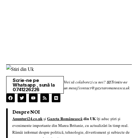
Scrie-ne pe
Vrei să colaborezi cu noi? 📧 Trimite-ne
Whatsapp , sună la
un mesaj!contact@gazetaromaneasca.uk
0741226226
Despre NOI
Anunturi24.co.uk
Gazeta Românească
din UK
și
îți aduc știri și
evenimente importante din Marea Britanie, cu actualizări în timp real.
Rămâi informat despre politică, tehnologie, divertisment și subiecte de