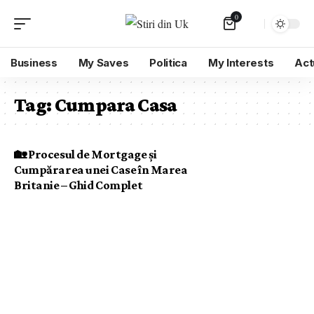
0
Business
My Saves
Politica
My Interests
Act
Tag:
Cumpara Casa
🏡 Procesul de Mortgage și
Cumpărarea unei Case în Marea
Britanie – Ghid Complet