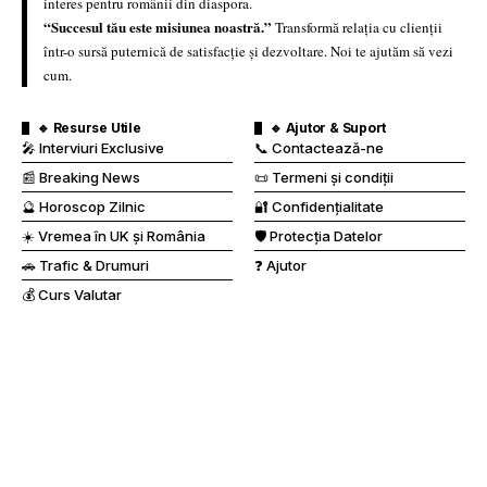
interes pentru românii din diaspora.
“Succesul tău este misiunea noastră.”
Transformă relația cu clienții
într-o sursă puternică de satisfacție și dezvoltare. Noi te ajutăm să vezi
cum.
🔹 Resurse Utile
🔹 Ajutor & Suport
🎤 Interviuri Exclusive
📞 Contactează-ne
📰 Breaking News
📜 Termeni și condiții
🔮 Horoscop Zilnic
🔐 Confidențialitate
☀️ Vremea în UK și România
🛡️ Protecția Datelor
🚗 Trafic & Drumuri
❓ Ajutor
💰 Curs Valutar
🔹 Publicitate
📢 Publicitate cu noi
🏆 Ambasadorul Clienților
⚖️ Regulament