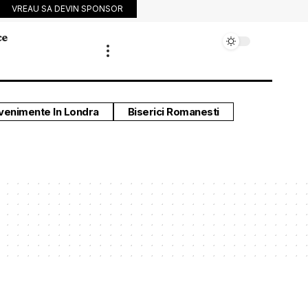
VREAU SA DEVIN SPONSOR
ce
venimente In Londra
Biserici Romanesti