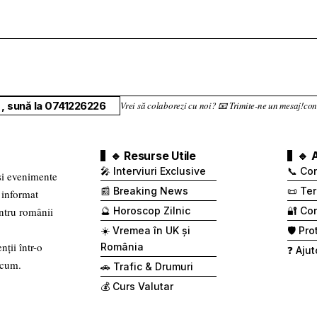
, sună la 0741226226
Vrei să colaborezi cu noi? 📧 Trimite-ne un mesaj!
🔹 Resurse Utile
🔹 
🎤 Interviuri Exclusive
📞 Co
 și evenimente
📰 Breaking News
📜 Ter
 informat
entru românii
🔮 Horoscop Zilnic
🔐 Con
☀️ Vremea în UK și
🛡️ Pr
nții într-o
România
❓ Ajut
 cum.
🚗 Trafic & Drumuri
💰 Curs Valutar