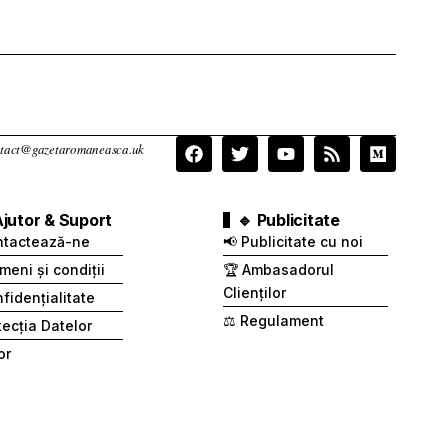
contact@gazetaromaneasca.uk
Ajutor & Suport
🔹 Publicitate
ntactează-ne
📢 Publicitate cu noi
meni și condiții
🏆 Ambasadorul
Clienților
fidențialitate
⚖️ Regulament
otecția Datelor
or