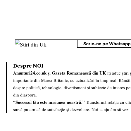
Scrie-ne pe Whatsapp 
Despre NOI
Anunturi24.co.uk
Gazeta Românească
din UK
și
îți aduc știri
importante din Marea Britanie, cu actualizări în timp real. Rămâi
despre politică, tehnologie, divertisment și subiecte de interes p
din diaspora.
“Succesul tău este misiunea noastră.”
Transformă relația cu clie
sursă puternică de satisfacție și dezvoltare. Noi te ajutăm să vezi