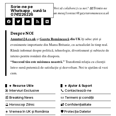
Scrie-ne pe
Vrei să colaborezi cu noi? 📧 Trimite-ne
Whatsapp , sună la
un mesaj!contact@gazetaromaneasca.uk
0741226226
Despre NOI
Anunturi24.co.uk
Gazeta Românească
din UK
și
îți aduc știri și
evenimente importante din Marea Britanie, cu actualizări în timp real.
Rămâi informat despre politică, tehnologie, divertisment și subiecte de
interes pentru românii din diaspora.
“Succesul tău este misiunea noastră.”
Transformă relația cu clienții
într-o sursă puternică de satisfacție și dezvoltare. Noi te ajutăm să vezi
cum.
🔹 Resurse Utile
🔹 Ajutor & Suport
🎤 Interviuri Exclusive
📞 Contactează-ne
📰 Breaking News
📜 Termeni și condiții
🔮 Horoscop Zilnic
🔐 Confidențialitate
☀️ Vremea în UK și România
🛡️ Protecția Datelor