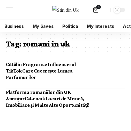
0
Business
My Saves
Politica
My Interests
Act
Tag:
romani in uk
Cătălin Fragrance Influencerul
TikTok Care Cucerește Lumea
Parfumurilor
Platforma romaniilor din UK
Anunțuri24.co.uk Locuri de Muncă,
Imobiliare și Multe Alte Oportunități!