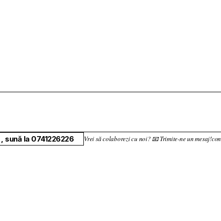
, sună la 0741226226
Vrei să colaborezi cu noi? 📧 Trimite-ne un mesaj!