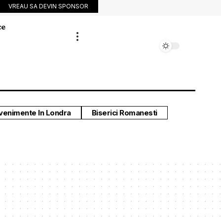
VREAU SA DEVIN SPONSOR
ce
venimente In Londra
Biserici Romanesti