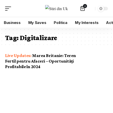
0
Business
My Saves
Politica
My Interests
Act
Tag:
Digitalizare
Marea Britanie: Teren
Fertil pentru Afaceri – Oportunități
Profitabile în 2024