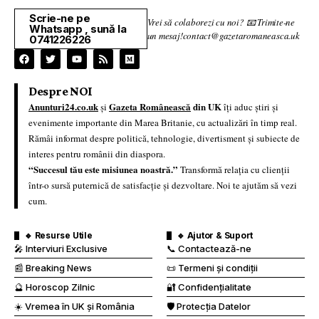
Scrie-ne pe
Vrei să colaborezi cu noi? 📧 Trimite-ne
Whatsapp , sună la
un mesaj!contact@gazetaromaneasca.uk
0741226226
Despre NOI
Anunturi24.co.uk
Gazeta Românească
din UK
și
îți aduc știri și
evenimente importante din Marea Britanie, cu actualizări în timp real.
Rămâi informat despre politică, tehnologie, divertisment și subiecte de
interes pentru românii din diaspora.
“Succesul tău este misiunea noastră.”
Transformă relația cu clienții
într-o sursă puternică de satisfacție și dezvoltare. Noi te ajutăm să vezi
cum.
🔹 Resurse Utile
🔹 Ajutor & Suport
🎤 Interviuri Exclusive
📞 Contactează-ne
📰 Breaking News
📜 Termeni și condiții
🔮 Horoscop Zilnic
🔐 Confidențialitate
☀️ Vremea în UK și România
🛡️ Protecția Datelor