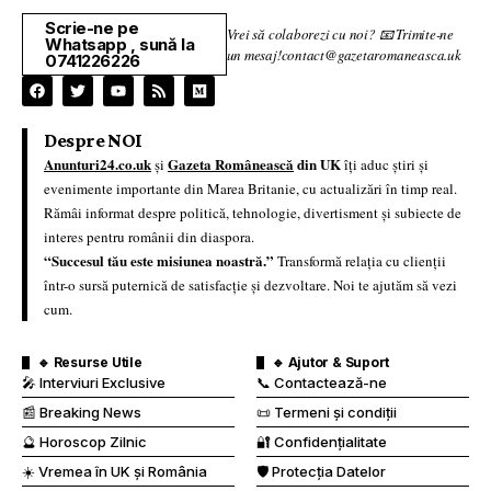
Scrie-ne pe
Vrei să colaborezi cu noi? 📧 Trimite-ne
Whatsapp , sună la
un mesaj!contact@gazetaromaneasca.uk
0741226226
Despre NOI
Anunturi24.co.uk
Gazeta Românească
din UK
și
îți aduc știri și
evenimente importante din Marea Britanie, cu actualizări în timp real.
Rămâi informat despre politică, tehnologie, divertisment și subiecte de
interes pentru românii din diaspora.
“Succesul tău este misiunea noastră.”
Transformă relația cu clienții
într-o sursă puternică de satisfacție și dezvoltare. Noi te ajutăm să vezi
cum.
🔹 Resurse Utile
🔹 Ajutor & Suport
🎤 Interviuri Exclusive
📞 Contactează-ne
📰 Breaking News
📜 Termeni și condiții
🔮 Horoscop Zilnic
🔐 Confidențialitate
☀️ Vremea în UK și România
🛡️ Protecția Datelor