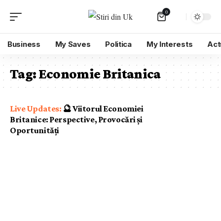
0
Business
My Saves
Politica
My Interests
Act
Tag:
Economie Britanica
🔮 Viitorul Economiei
Britanice: Perspective, Provocări și
Oportunități