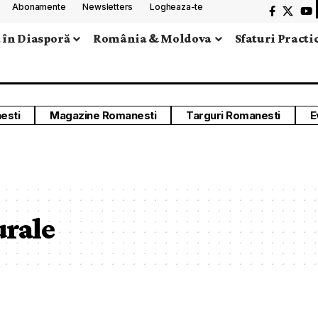
Abonamente
Newsletters
Logheaza-te
 în Diasporă
România & Moldova
Sfaturi Practi
esti
Magazine Romanesti
Targuri Romanesti
E
rale