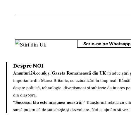
Scrie-ne pe Whatsapp 
Despre NOI
Anunturi24.co.uk
Gazeta Românească
din UK
și
îți aduc știri
importante din Marea Britanie, cu actualizări în timp real. Rămâi
despre politică, tehnologie, divertisment și subiecte de interes p
din diaspora.
“Succesul tău este misiunea noastră.”
Transformă relația cu clie
sursă puternică de satisfacție și dezvoltare. Noi te ajutăm să vezi