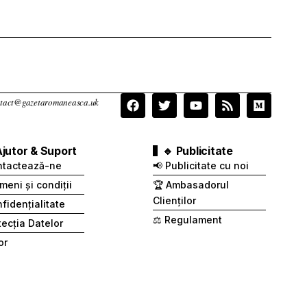
contact@gazetaromaneasca.uk
Ajutor & Suport
🔹 Publicitate
ntactează-ne
📢 Publicitate cu noi
meni și condiții
🏆 Ambasadorul
Clienților
fidențialitate
⚖️ Regulament
otecția Datelor
or