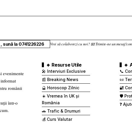
, sună la 0741226226
Vrei să colaborezi cu noi? 📧 Trimite-ne un mesaj!
🔹 Resurse Utile
🔹 
🎤 Interviuri Exclusive
📞 Co
 și evenimente
📰 Breaking News
📜 Ter
 informat
entru românii
🔮 Horoscop Zilnic
🔐 Con
☀️ Vremea în UK și
🛡️ Pr
nții într-o
România
❓ Ajut
 cum.
🚗 Trafic & Drumuri
💰 Curs Valutar