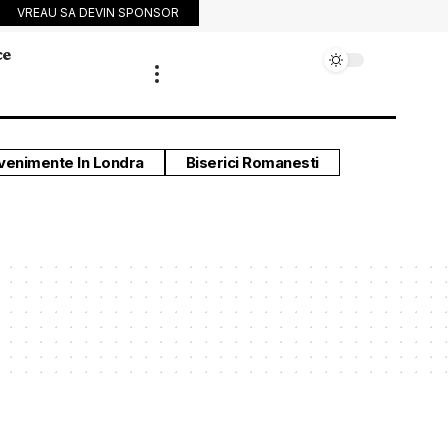
VREAU SA DEVIN SPONSOR
ce
venimente In Londra
Biserici Romanesti